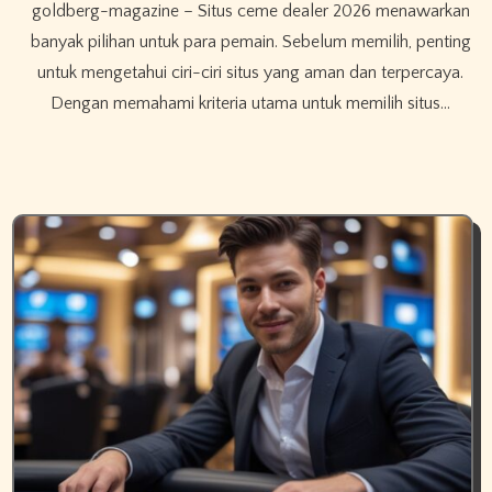
goldberg-magazine – Situs ceme dealer 2026 menawarkan
banyak pilihan untuk para pemain. Sebelum memilih, penting
untuk mengetahui ciri-ciri situs yang aman dan terpercaya.
Dengan memahami kriteria utama untuk memilih situs…