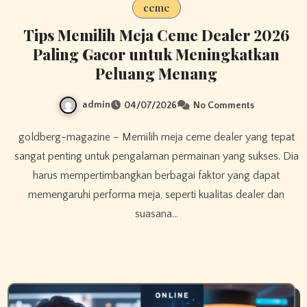
ceme
Tips Memilih Meja Ceme Dealer 2026
Paling Gacor untuk Meningkatkan
Peluang Menang
admin
04/07/2026
No Comments
goldberg-magazine – Memilih meja ceme dealer yang tepat
sangat penting untuk pengalaman permainan yang sukses. Dia
harus mempertimbangkan berbagai faktor yang dapat
memengaruhi performa meja, seperti kualitas dealer dan
suasana…