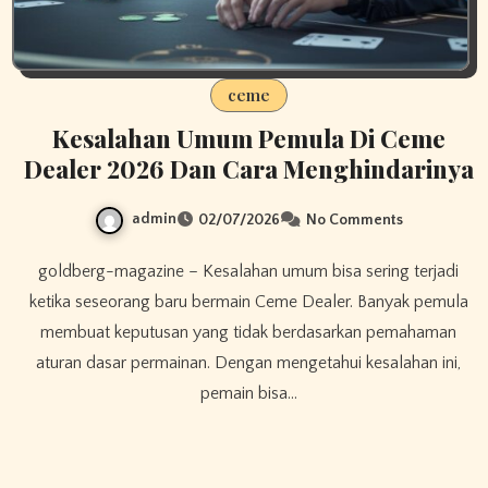
ceme
Kesalahan Umum Pemula Di Ceme
Dealer 2026 Dan Cara Menghindarinya
admin
02/07/2026
No Comments
goldberg-magazine – Kesalahan umum bisa sering terjadi
ketika seseorang baru bermain Ceme Dealer. Banyak pemula
membuat keputusan yang tidak berdasarkan pemahaman
aturan dasar permainan. Dengan mengetahui kesalahan ini,
pemain bisa…