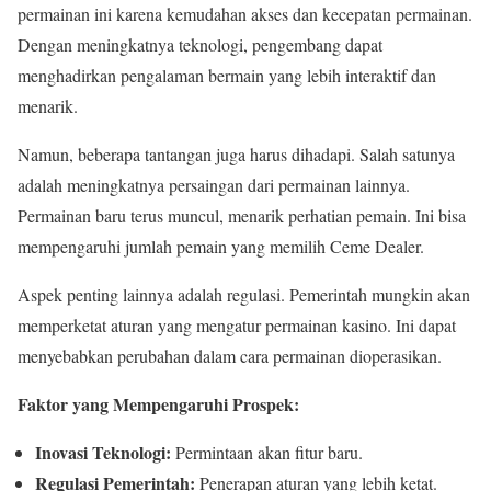
permainan ini karena kemudahan akses dan kecepatan permainan.
Dengan meningkatnya teknologi, pengembang dapat
menghadirkan pengalaman bermain yang lebih interaktif dan
menarik.
Namun, beberapa tantangan juga harus dihadapi. Salah satunya
adalah meningkatnya persaingan dari permainan lainnya.
Permainan baru terus muncul, menarik perhatian pemain. Ini bisa
mempengaruhi jumlah pemain yang memilih Ceme Dealer.
Aspek penting lainnya adalah regulasi. Pemerintah mungkin akan
memperketat aturan yang mengatur permainan kasino. Ini dapat
menyebabkan perubahan dalam cara permainan dioperasikan.
Faktor yang Mempengaruhi Prospek:
Inovasi Teknologi:
Permintaan akan fitur baru.
Regulasi Pemerintah:
Penerapan aturan yang lebih ketat.