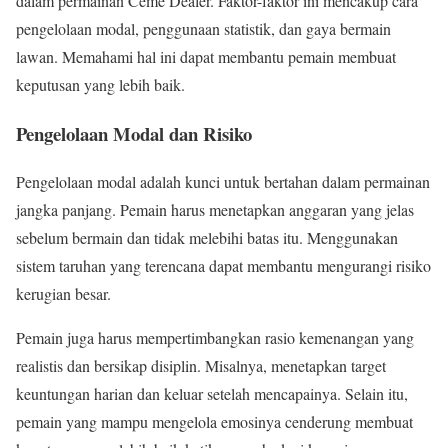
dalam permainan Ceme Dealer. Faktor-faktor ini mencakup cara
pengelolaan modal, penggunaan statistik, dan gaya bermain
lawan. Memahami hal ini dapat membantu pemain membuat
keputusan yang lebih baik.
Pengelolaan Modal dan Risiko
Pengelolaan modal adalah kunci untuk bertahan dalam permainan
jangka panjang. Pemain harus menetapkan anggaran yang jelas
sebelum bermain dan tidak melebihi batas itu. Menggunakan
sistem taruhan yang terencana dapat membantu mengurangi risiko
kerugian besar.
Pemain juga harus mempertimbangkan rasio kemenangan yang
realistis dan bersikap disiplin. Misalnya, menetapkan target
keuntungan harian dan keluar setelah mencapainya. Selain itu,
pemain yang mampu mengelola emosinya cenderung membuat