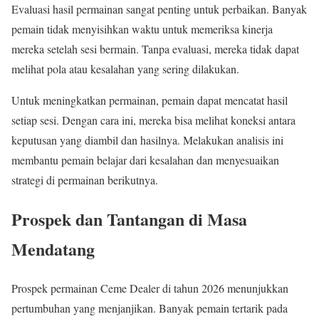
Evaluasi hasil permainan sangat penting untuk perbaikan. Banyak
pemain tidak menyisihkan waktu untuk memeriksa kinerja
mereka setelah sesi bermain. Tanpa evaluasi, mereka tidak dapat
melihat pola atau kesalahan yang sering dilakukan.
Untuk meningkatkan permainan, pemain dapat mencatat hasil
setiap sesi. Dengan cara ini, mereka bisa melihat koneksi antara
keputusan yang diambil dan hasilnya. Melakukan analisis ini
membantu pemain belajar dari kesalahan dan menyesuaikan
strategi di permainan berikutnya.
Prospek dan Tantangan di Masa
Mendatang
Prospek permainan Ceme Dealer di tahun 2026 menunjukkan
pertumbuhan yang menjanjikan. Banyak pemain tertarik pada