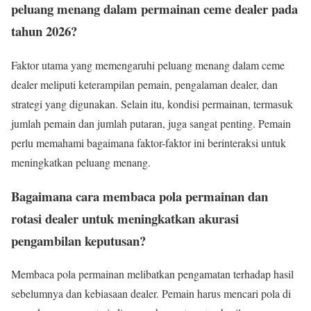
peluang menang dalam permainan ceme dealer pada
tahun 2026?
Faktor utama yang memengaruhi peluang menang dalam ceme
dealer meliputi keterampilan pemain, pengalaman dealer, dan
strategi yang digunakan. Selain itu, kondisi permainan, termasuk
jumlah pemain dan jumlah putaran, juga sangat penting. Pemain
perlu memahami bagaimana faktor-faktor ini berinteraksi untuk
meningkatkan peluang menang.
Bagaimana cara membaca pola permainan dan
rotasi dealer untuk meningkatkan akurasi
pengambilan keputusan?
Membaca pola permainan melibatkan pengamatan terhadap hasil
sebelumnya dan kebiasaan dealer. Pemain harus mencari pola di