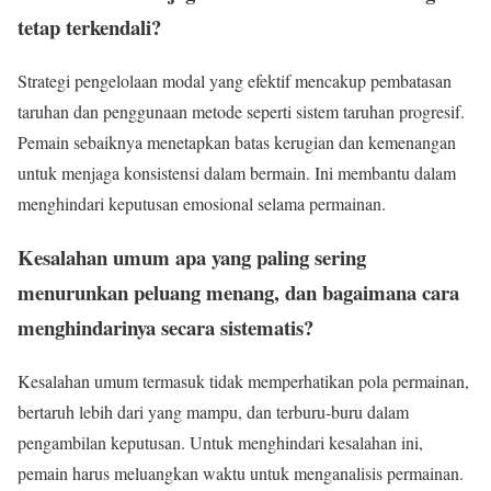
tetap terkendali?
Strategi pengelolaan modal yang efektif mencakup pembatasan
taruhan dan penggunaan metode seperti sistem taruhan progresif.
Pemain sebaiknya menetapkan batas kerugian dan kemenangan
untuk menjaga konsistensi dalam bermain. Ini membantu dalam
menghindari keputusan emosional selama permainan.
Kesalahan umum apa yang paling sering
menurunkan peluang menang, dan bagaimana cara
menghindarinya secara sistematis?
Kesalahan umum termasuk tidak memperhatikan pola permainan,
bertaruh lebih dari yang mampu, dan terburu-buru dalam
pengambilan keputusan. Untuk menghindari kesalahan ini,
pemain harus meluangkan waktu untuk menganalisis permainan.