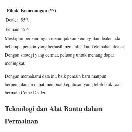
Pihak
Kemenangan (%)
Dealer
55%
Pemain
45%
Meskipun perbandingan menunjukkan keunggulan dealer, ada
beberapa pemain yang berhasil memanfaatkan kelemahan dealer.
Dengan strategi yang cermat, peluang untuk menang dapat
meningkat.
Dengan memahami data ini, baik pemain baru maupun
berpengalaman dapat membuat keputusan yang lebih baik saat
bermain Ceme Dealer.
Teknologi dan Alat Bantu dalam
Permainan