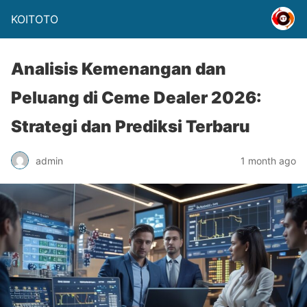
KOITOTO
Analisis Kemenangan dan
Peluang di Ceme Dealer 2026:
Strategi dan Prediksi Terbaru
admin
1 month ago