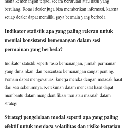
mana kemenangan terjadi secara berurutan atau hasil yang
berulang. Rotasi dealer juga bisa memberikan informasi, karena
setiap dealer dapat memiliki gaya bermain yang berbeda.
Indikator statistik apa yang paling relevan untuk
menilai konsistensi kemenangan dalam sesi
permainan yang berbeda?
Indikator statistik seperti rasio kemenangan, jumlah permainan
yang dimainkan, dan persentase kemenangan sangat penting.
Pemain dapat mengevaluasi kinerja mereka dengan melacak hasil
dari sesi sebelumnya. Ketekunan dalam mencatat hasil dapat
membantu dalam mengidentifikasi tren atau masalah dalam
strategi.
Strategi pengelolaan modal seperti apa yang paling
efektif untuk menjaga volatilitas dan risiko kerugian