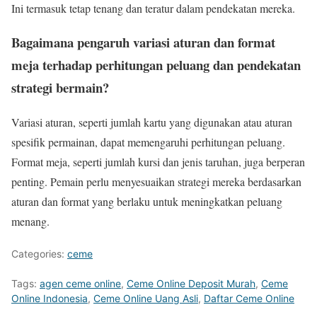
Ini termasuk tetap tenang dan teratur dalam pendekatan mereka.
Bagaimana pengaruh variasi aturan dan format
meja terhadap perhitungan peluang dan pendekatan
strategi bermain?
Variasi aturan, seperti jumlah kartu yang digunakan atau aturan
spesifik permainan, dapat memengaruhi perhitungan peluang.
Format meja, seperti jumlah kursi dan jenis taruhan, juga berperan
penting. Pemain perlu menyesuaikan strategi mereka berdasarkan
aturan dan format yang berlaku untuk meningkatkan peluang
menang.
Categories:
ceme
Tags:
agen ceme online
,
Ceme Online Deposit Murah
,
Ceme
Online Indonesia
,
Ceme Online Uang Asli
,
Daftar Ceme Online