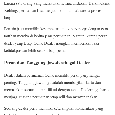
karena satu orang yang melakukan semua tindakan. Dalam Ceme
Keliling, permainan bisa menjadi lebih lambat karena proses
bergilir.
Pemain juga memiliki kesempatan untuk berstrategi dengan cara
taruhan mereka di kedua jenis permainan. Namun, karena peran
dealer yang tetap, Ceme Dealer mungkin memberikan rasa
ketidakpastian lebih sedikit bagi pemain.
Peran dan Tanggung Jawab sebagai Dealer
Dealer dalam permainan Ceme memiliki peran yang sangat
penting. Tanggung jawabnya adalah membagikan kartu dan
memastikan semua aturan diikuti dengan tepat. Dealer juga harus
menjaga suasana permainan tetap adil dan menyenangkan.
Seorang dealer perlu memiliki keterampilan komunikasi yang