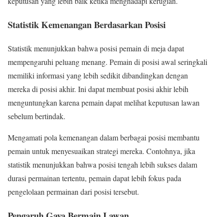
keputusan yang lebih baik ketika menghadapi kerugian.
Statistik Kemenangan Berdasarkan Posisi
Statistik menunjukkan bahwa posisi pemain di meja dapat
mempengaruhi peluang menang. Pemain di posisi awal seringkali
memiliki informasi yang lebih sedikit dibandingkan dengan
mereka di posisi akhir. Ini dapat membuat posisi akhir lebih
menguntungkan karena pemain dapat melihat keputusan lawan
sebelum bertindak.
Mengamati pola kemenangan dalam berbagai posisi membantu
pemain untuk menyesuaikan strategi mereka. Contohnya, jika
statistik menunjukkan bahwa posisi tengah lebih sukses dalam
durasi permainan tertentu, pemain dapat lebih fokus pada
pengelolaan permainan dari posisi tersebut.
Pengaruh Gaya Bermain Lawan