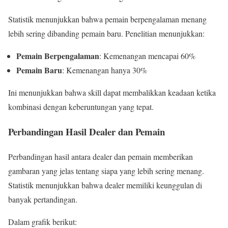
Statistik menunjukkan bahwa pemain berpengalaman menang
lebih sering dibanding pemain baru. Penelitian menunjukkan:
Pemain Berpengalaman
: Kemenangan mencapai 60%
Pemain Baru
: Kemenangan hanya 30%
Ini menunjukkan bahwa skill dapat membalikkan keadaan ketika
kombinasi dengan keberuntungan yang tepat.
Perbandingan Hasil Dealer dan Pemain
Perbandingan hasil antara dealer dan pemain memberikan
gambaran yang jelas tentang siapa yang lebih sering menang.
Statistik menunjukkan bahwa dealer memiliki keunggulan di
banyak pertandingan.
Dalam grafik berikut: