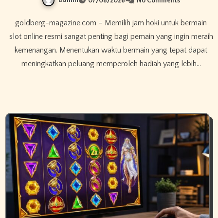
07/08/2026
No Comments
goldberg-magazine.com – Memilih jam hoki untuk bermain
slot online resmi sangat penting bagi pemain yang ingin meraih
kemenangan. Menentukan waktu bermain yang tepat dapat
meningkatkan peluang memperoleh hadiah yang lebih…