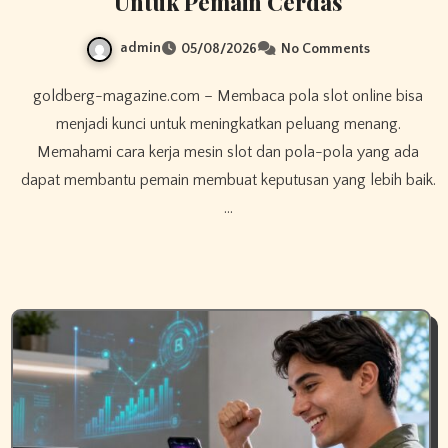
Untuk Pemain Cerdas
admin
05/08/2026
No Comments
goldberg-magazine.com – Membaca pola slot online bisa
menjadi kunci untuk meningkatkan peluang menang.
Memahami cara kerja mesin slot dan pola-pola yang ada
dapat membantu pemain membuat keputusan yang lebih baik.
…