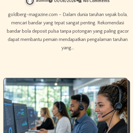
admin
01/08/2026
No Comments
goldberg-magazine.com – Dalam dunia taruhan sepak bola,
mencari bandar yang tepat sangat penting. Rekomendasi
bandar bola deposit pulsa tanpa potongan yang paling gacor
dapat membantu pemain mendapatkan pengalaman taruhan
yang…