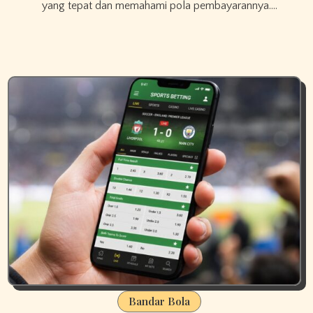
yang tepat dan memahami pola pembayarannya.…
Bandar Bola