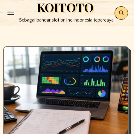
KOITOTO
Skip
to
Sebagai bandar slot online indonesia tepercaya
content