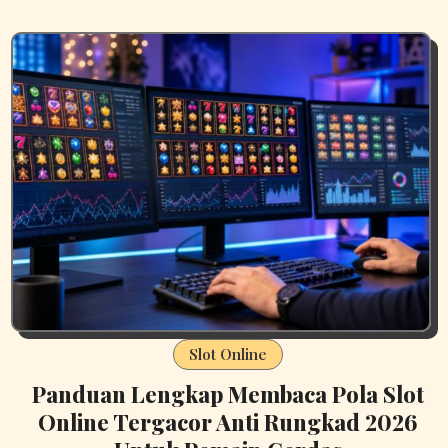
Slot Online
Panduan Lengkap Membaca Pola Slot
Online Tergacor Anti Rungkad 2026