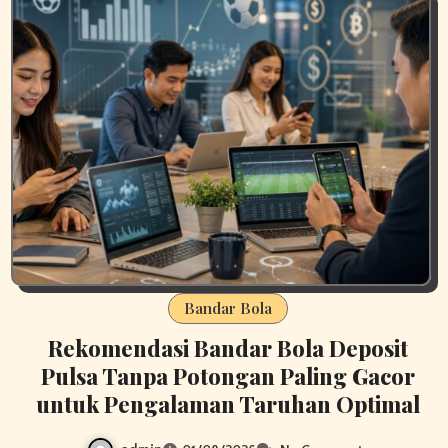
Bandar Bola
Rekomendasi Bandar Bola Deposit
Pulsa Tanpa Potongan Paling Gacor
untuk Pengalaman Taruhan Optimal