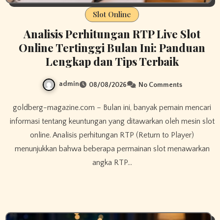
Slot Online
Analisis Perhitungan RTP Live Slot
Online Tertinggi Bulan Ini: Panduan
Lengkap dan Tips Terbaik
admin
08/08/2026
No Comments
goldberg-magazine.com – Bulan ini, banyak pemain mencari
informasi tentang keuntungan yang ditawarkan oleh mesin slot
online. Analisis perhitungan RTP (Return to Player)
menunjukkan bahwa beberapa permainan slot menawarkan
angka RTP…