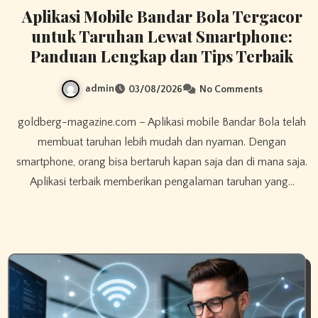
Aplikasi Mobile Bandar Bola Tergacor
untuk Taruhan Lewat Smartphone:
Panduan Lengkap dan Tips Terbaik
admin
03/08/2026
No Comments
goldberg-magazine.com – Aplikasi mobile Bandar Bola telah
membuat taruhan lebih mudah dan nyaman. Dengan
smartphone, orang bisa bertaruh kapan saja dan di mana saja.
Aplikasi terbaik memberikan pengalaman taruhan yang…