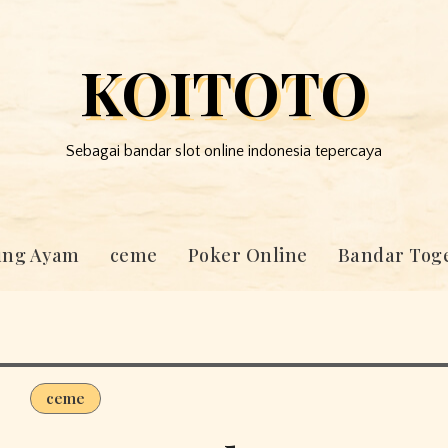
KOITOTO
Sebagai bandar slot online indonesia tepercaya
ung Ayam
ceme
Poker Online
Bandar Tog
ceme