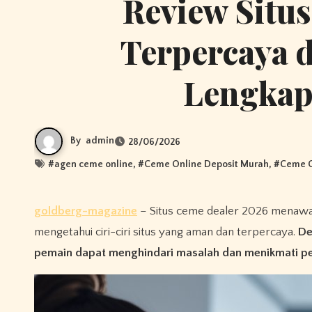
Review Situ
Terpercaya 
Lengkap
By
admin
28/06/2026
#
agen ceme online
, #
Ceme Online Deposit Murah
, #
Ceme O
goldberg-magazine
– Situs ceme dealer 2026 menawar
mengetahui ciri-ciri situs yang aman dan terpercaya.
De
pemain dapat menghindari masalah dan menikmati pe