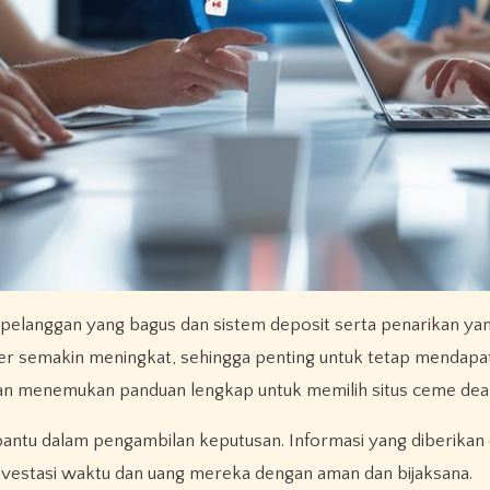
 pelanggan yang bagus dan sistem deposit serta penarikan ya
aler semakin meningkat, sehingga penting untuk tetap mendap
kan menemukan panduan lengkap untuk memilih situs ceme deal
ntu dalam pengambilan keputusan. Informasi yang diberikan
erinvestasi waktu dan uang mereka dengan aman dan bijaksana.