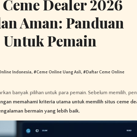
s Ceme Dealer 2026
dan Aman: Panduan
 Untuk Pemain
nline Indonesia
, #
Ceme Online Uang Asli
, #
Daftar Ceme Online
kan banyak pilihan untuk para pemain. Sebelum memilih, pen
ngan memahami kriteria utama untuk memilih situs ceme dea
ngalaman bermain yang lebih baik.