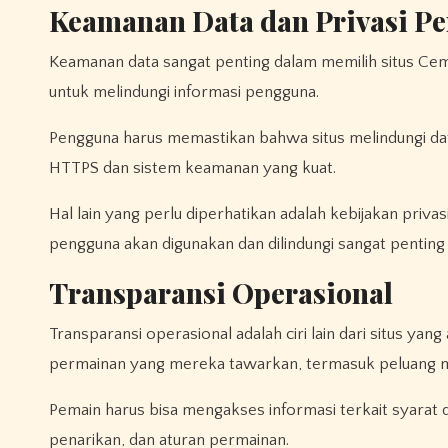
Keamanan Data dan Privasi P
Keamanan data sangat penting dalam memilih situs Cem
untuk melindungi informasi pengguna.
Pengguna harus memastikan bahwa situs melindungi dat
HTTPS dan sistem keamanan yang kuat.
Hal lain yang perlu diperhatikan adalah kebijakan priva
pengguna akan digunakan dan dilindungi sangat pentin
Transparansi Operasional
Transparansi operasional adalah ciri lain dari situs ya
permainan yang mereka tawarkan, termasuk peluang 
Pemain harus bisa mengakses informasi terkait syarat 
penarikan, dan aturan permainan.