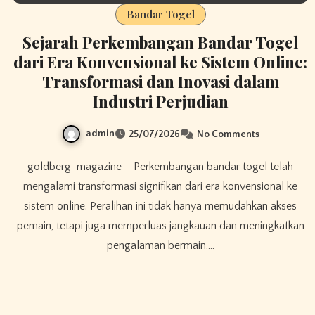
Bandar Togel
Sejarah Perkembangan Bandar Togel
dari Era Konvensional ke Sistem Online:
Transformasi dan Inovasi dalam
Industri Perjudian
admin
25/07/2026
No Comments
goldberg-magazine – Perkembangan bandar togel telah
mengalami transformasi signifikan dari era konvensional ke
sistem online. Peralihan ini tidak hanya memudahkan akses
pemain, tetapi juga memperluas jangkauan dan meningkatkan
pengalaman bermain.…