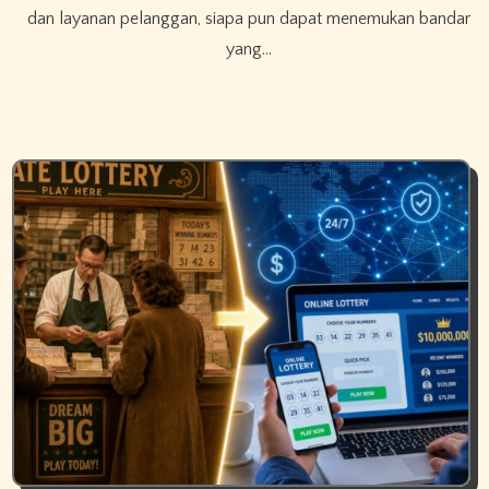
dan layanan pelanggan, siapa pun dapat menemukan bandar
yang…