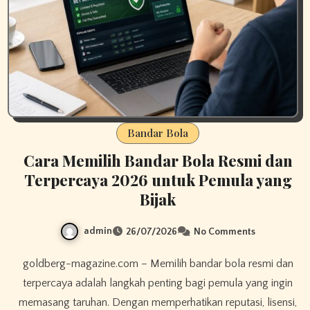
Bandar Bola
Cara Memilih Bandar Bola Resmi dan
Terpercaya 2026 untuk Pemula yang
Bijak
admin
26/07/2026
No Comments
goldberg-magazine.com – Memilih bandar bola resmi dan
terpercaya adalah langkah penting bagi pemula yang ingin
memasang taruhan. Dengan memperhatikan reputasi, lisensi,