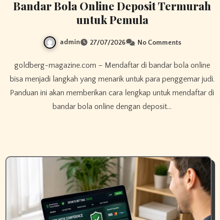
Bandar Bola Online Deposit Termurah
untuk Pemula
admin
27/07/2026
No Comments
goldberg-magazine.com – Mendaftar di bandar bola online
bisa menjadi langkah yang menarik untuk para penggemar judi.
Panduan ini akan memberikan cara lengkap untuk mendaftar di
bandar bola online dengan deposit…