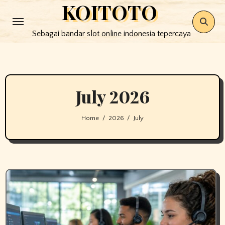
KOITOTO
Skip
to
Sebagai bandar slot online indonesia tepercaya
content
July 2026
Home
2026
July