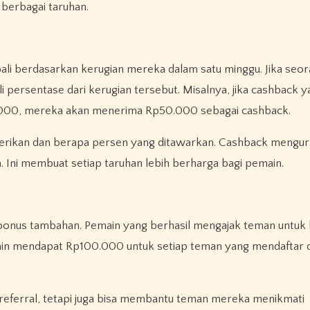
berbagai taruhan.
i berdasarkan kerugian mereka dalam satu minggu. Jika seo
persentase dari kerugian tersebut. Misalnya, jika cashback y
.000, mereka akan menerima Rp50.000 sebagai cashback.
erikan dan berapa persen yang ditawarkan. Cashback mengura
Ini membuat setiap taruhan lebih berharga bagi pemain.
 bonus tambahan. Pemain yang berhasil mengajak teman untuk
main mendapat Rp100.000 untuk setiap teman yang mendaftar 
referral, tetapi juga bisa membantu teman mereka menikmati