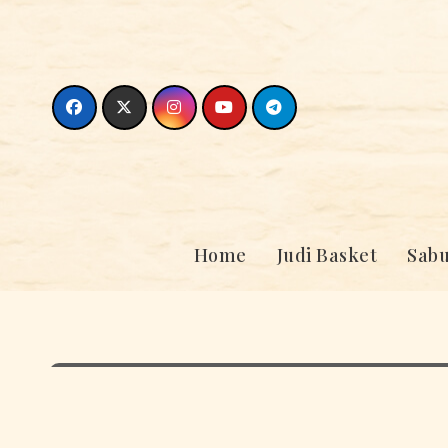
Skip
to
content
Home
Judi Basket
Sab