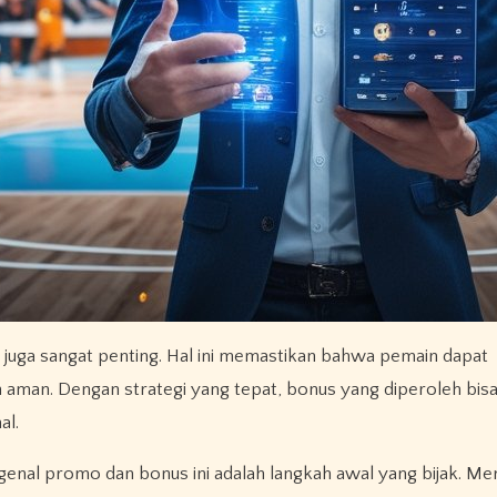
 juga sangat penting. Hal ini memastikan bahwa pemain dapat
man. Dengan strategi yang tepat, bonus yang diperoleh bis
al.
engenal promo dan bonus ini adalah langkah awal yang bijak. Me