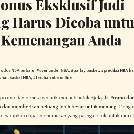
nus Eksklusif Judi
ng Harus Dicoba unt
 Kemenangan Anda
#
odds NBA terbaru
, #
over under NBA
, #
parlay basket
, #
prediksi NBA har
uhan Basket NBA
, #
taruhan nba online
 promo dan bonus menarik menanti untuk dijelajahi.
Promo dan
n dan memberikan peluang lebih besar untuk menang.
Dengan
26 diharapkan dapat menemukan yang paling cocok untuk merek