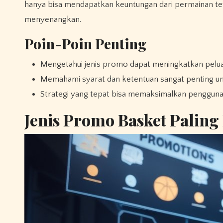
hanya bisa mendapatkan keuntungan dari permainan te
menyenangkan.
Poin-Poin Penting
Mengetahui jenis promo dapat meningkatkan pelu
Memahami syarat dan ketentuan sangat penting u
Strategi yang tepat bisa memaksimalkan penggunaa
Jenis Promo Basket Pali