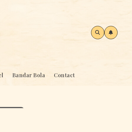
el
Bandar Bola
Contact