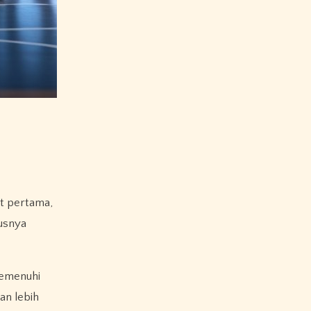
t pertama,
usnya
memenuhi
an lebih