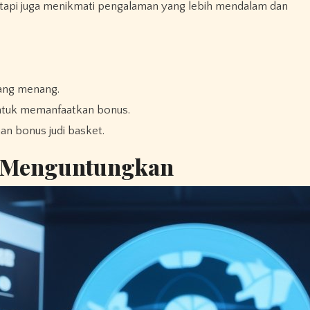
tapi juga menikmati pengalaman yang lebih mendalam dan
ang menang.
ntuk memanfaatkan bonus.
n bonus judi basket.
ng Menguntungkan