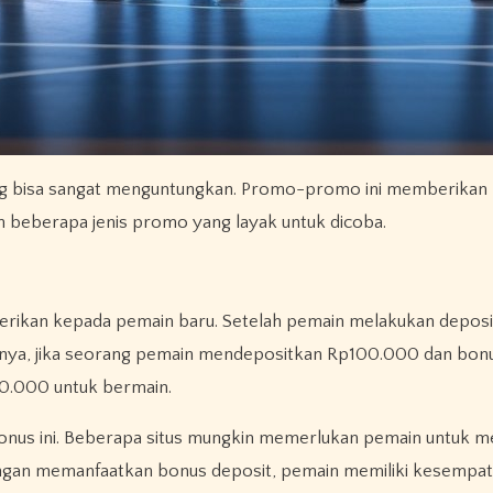
ang bisa sangat menguntungkan. Promo-promo ini memberikan
h beberapa jenis promo yang layak untuk dicoba.
berikan kepada pemain baru. Setelah pemain melakukan deposi
nya, jika seorang pemain mendepositkan Rp100.000 dan bon
0.000 untuk bermain.
bonus ini. Beberapa situs mungkin memerlukan pemain untuk 
ngan memanfaatkan bonus deposit, pemain memiliki kesempat