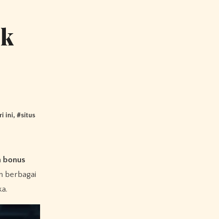
uk
i ini
, #
situs
 bonus
 berbagai
a.