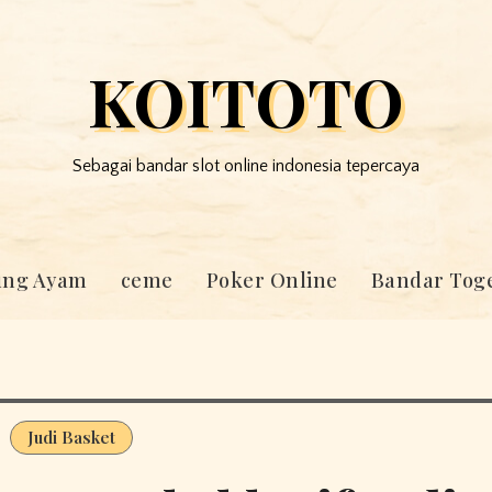
KOITOTO
Sebagai bandar slot online indonesia tepercaya
ung Ayam
ceme
Poker Online
Bandar Tog
Judi Basket