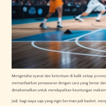
Mengetahui syarat dan ketentuan di balik setiap promo
memanfaatkan penawaran dengan cara yang benar dan a
dimaksimalkan untuk mendapatkan keuntungan maksim
Jadi, bagi siapa saja yang ingin bermain judi basket, m