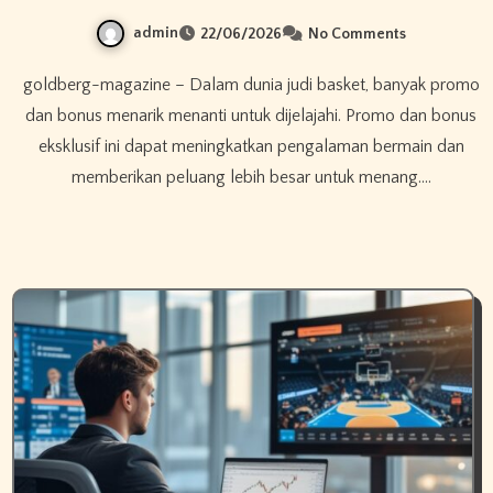
admin
22/06/2026
No Comments
goldberg-magazine – Dalam dunia judi basket, banyak promo
dan bonus menarik menanti untuk dijelajahi. Promo dan bonus
eksklusif ini dapat meningkatkan pengalaman bermain dan
memberikan peluang lebih besar untuk menang.…