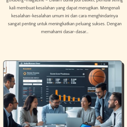
goldberg-magazine – Dalam dunia judi basket, pemula sering
kali membuat kesalahan yang dapat merugikan. Mengenali
kesalahan-kesalahan umum ini dan cara menghindarinya
sangat penting untuk meningkatkan peluang sukses. Dengan
memahami dasar-dasar…