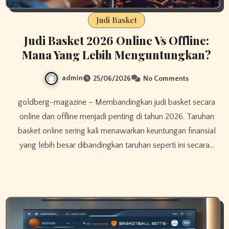
Judi Basket
Judi Basket 2026 Online Vs Offline:
Mana Yang Lebih Menguntungkan?
admin
25/06/2026
No Comments
goldberg-magazine – Membandingkan judi basket secara
online dan offline menjadi penting di tahun 2026. Taruhan
basket online sering kali menawarkan keuntungan finansial
yang lebih besar dibandingkan taruhan seperti ini secara…