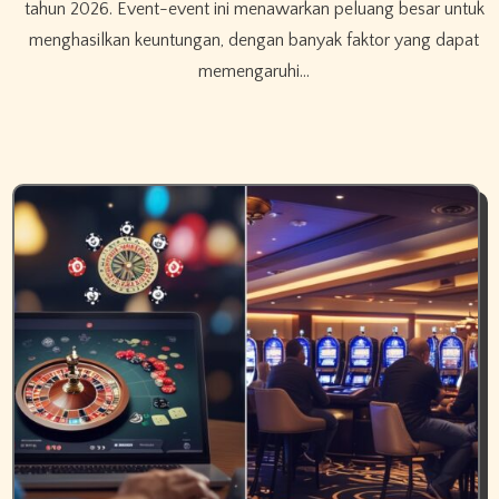
tahun 2026. Event-event ini menawarkan peluang besar untuk
menghasilkan keuntungan, dengan banyak faktor yang dapat
memengaruhi…