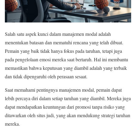
Salah satu aspek kunci dalam manajemen modal adalah
menentukan batasan dan mematuhi rencana yang telah dibuat.
Pemain yang baik tidak hanya fokus pada taruhan, tetapi juga
pada pengelolaan emosi mereka saat bertaruh. Hal ini membantu
memastikan bahwa keputusan yang diambil adalah yang terbaik
dan tidak dipengaruhi oleh perasaan sesaat.
Saat memahami pentingnya manajemen modal, pemain dapat
lebih percaya diri dalam setiap taruhan yang diambil. Mereka juga
dapat mendapatkan keuntungan dari promosi tanpa risiko yang
ditawarkan oleh situs judi, yang akan mendukung strategi taruhan
mereka.