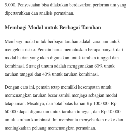
5.000. Penyesuaian bisa dilakukan berdasarkan performa tim yang
dipertaruhkan dan analisis permainan.
Membagi Modal untuk Berbagai Taruhan
Membagi modal untuk berbagai taruhan adalah cara lain untuk
mengelola risiko. Pemain harus memutuskan berapa banyak dari
modal harian yang akan digunakan untuk taruhan tunggal dan
kombinasi. Strategi umum adalah menggunakan 60% untuk
taruhan tunggal dan 40% untuk taruhan kombinasi.
Dengan cara ini, pemain tetap memiliki kesempatan untuk
memenangkan taruhan besar sambil menjaga sebagian modal
tetap aman. Misalnya, dari total batas harian Rp 100.000, Rp
60.000 dapat digunakan untuk taruhan tunggal, dan Rp 40.000
untuk taruhan kombinasi. Ini membantu menyebarkan risiko dan
meningkatkan peluang memenangkan permainan.