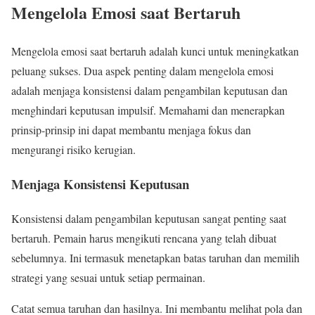
Mengelola Emosi saat Bertaruh
Mengelola emosi saat bertaruh adalah kunci untuk meningkatkan
peluang sukses. Dua aspek penting dalam mengelola emosi
adalah menjaga konsistensi dalam pengambilan keputusan dan
menghindari keputusan impulsif. Memahami dan menerapkan
prinsip-prinsip ini dapat membantu menjaga fokus dan
mengurangi risiko kerugian.
Menjaga Konsistensi Keputusan
Konsistensi dalam pengambilan keputusan sangat penting saat
bertaruh. Pemain harus mengikuti rencana yang telah dibuat
sebelumnya. Ini termasuk menetapkan batas taruhan dan memilih
strategi yang sesuai untuk setiap permainan.
Catat semua taruhan dan hasilnya. Ini membantu melihat pola dan