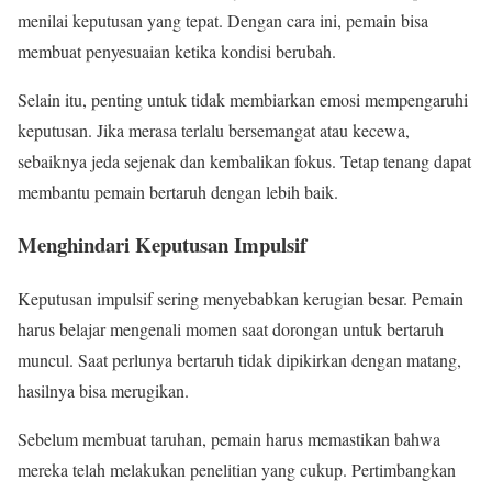
menilai keputusan yang tepat. Dengan cara ini, pemain bisa
membuat penyesuaian ketika kondisi berubah.
Selain itu, penting untuk tidak membiarkan emosi mempengaruhi
keputusan. Jika merasa terlalu bersemangat atau kecewa,
sebaiknya jeda sejenak dan kembalikan fokus. Tetap tenang dapat
membantu pemain bertaruh dengan lebih baik.
Menghindari Keputusan Impulsif
Keputusan impulsif sering menyebabkan kerugian besar. Pemain
harus belajar mengenali momen saat dorongan untuk bertaruh
muncul. Saat perlunya bertaruh tidak dipikirkan dengan matang,
hasilnya bisa merugikan.
Sebelum membuat taruhan, pemain harus memastikan bahwa
mereka telah melakukan penelitian yang cukup. Pertimbangkan