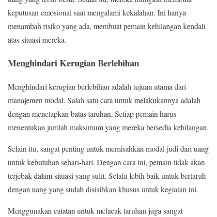
keputusan emosional saat mengalami kekalahan. Ini hanya
menambah risiko yang ada, membuat pemain kehilangan kendali
atas situasi mereka.
Menghindari Kerugian Berlebihan
Menghindari kerugian berlebihan adalah tujuan utama dari
manajemen modal. Salah satu cara untuk melakukannya adalah
dengan menetapkan batas taruhan. Setiap pemain harus
menentukan jumlah maksimum yang mereka bersedia kehilangan.
Selain itu, sangat penting untuk memisahkan modal judi dari uang
untuk kebutuhan sehari-hari. Dengan cara ini, pemain tidak akan
terjebak dalam situasi yang sulit. Selalu lebih baik untuk bertaruh
dengan uang yang sudah disisihkan khusus untuk kegiatan ini.
Menggunakan catatan untuk melacak taruhan juga sangat