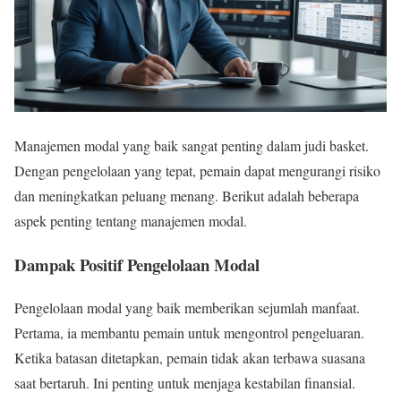
Manajemen modal yang baik sangat penting dalam judi basket.
Dengan pengelolaan yang tepat, pemain dapat mengurangi risiko
dan meningkatkan peluang menang. Berikut adalah beberapa
aspek penting tentang manajemen modal.
Dampak Positif Pengelolaan Modal
Pengelolaan modal yang baik memberikan sejumlah manfaat.
Pertama, ia membantu pemain untuk mengontrol pengeluaran.
Ketika batasan ditetapkan, pemain tidak akan terbawa suasana
saat bertaruh. Ini penting untuk menjaga kestabilan finansial.