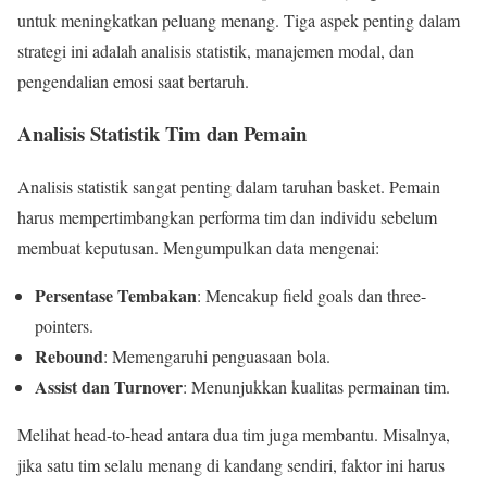
untuk meningkatkan peluang menang. Tiga aspek penting dalam
strategi ini adalah analisis statistik, manajemen modal, dan
pengendalian emosi saat bertaruh.
Analisis Statistik Tim dan Pemain
Analisis statistik sangat penting dalam taruhan basket. Pemain
harus mempertimbangkan performa tim dan individu sebelum
membuat keputusan. Mengumpulkan data mengenai:
Persentase Tembakan
: Mencakup field goals dan three-
pointers.
Rebound
: Memengaruhi penguasaan bola.
Assist dan Turnover
: Menunjukkan kualitas permainan tim.
Melihat head-to-head antara dua tim juga membantu. Misalnya,
jika satu tim selalu menang di kandang sendiri, faktor ini harus