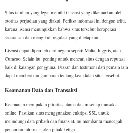
Situs taruhan yang legal memiliki lisensi yang dikeluarkan oleh
otoritas perjudian yang diakui. Periksa informasi ini dengan teliti,
karena lisensi menunjukkan bahwa situs tersebut beroperasi
secara sah dan mengikuti regulasi yang ditetapkan.
Lisensi dapat diperoleh dari negara seperti Malta, Inggris, atau
Curacao. Selain itu, penting untuk mencari situs dengan reputasi
baik di kalangan pengguna. Ulasan dan testimoni dari pemain lain
dapat memberikan gambaran tentang keandalan situs tersebut.
Keamanan Data dan Transaksi
Keamanan merupakan prioritas utama dalam setiap transaksi
online. Pastikan situs menggunakan enkripsi SSL untuk
melindungi data pribadi dan finansial. Ini membantu mencegah
pencurian informasi oleh pihak ketiga.