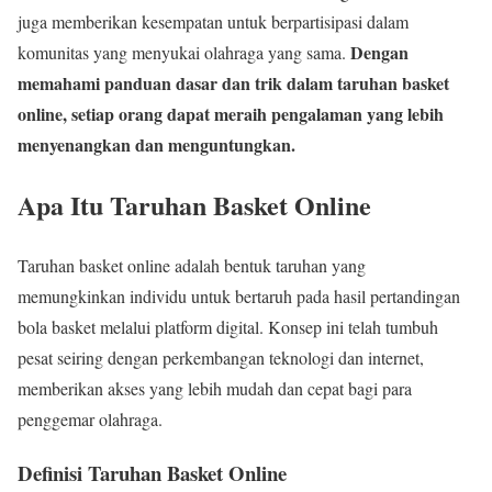
juga memberikan kesempatan untuk berpartisipasi dalam
Dengan
komunitas yang menyukai olahraga yang sama.
memahami panduan dasar dan trik dalam taruhan basket
online, setiap orang dapat meraih pengalaman yang lebih
menyenangkan dan menguntungkan.
Apa Itu Taruhan Basket Online
Taruhan basket online adalah bentuk taruhan yang
memungkinkan individu untuk bertaruh pada hasil pertandingan
bola basket melalui platform digital. Konsep ini telah tumbuh
pesat seiring dengan perkembangan teknologi dan internet,
memberikan akses yang lebih mudah dan cepat bagi para
penggemar olahraga.
Definisi Taruhan Basket Online