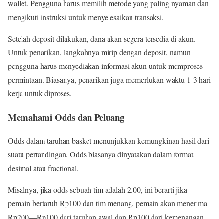
wallet. Pengguna harus memilih metode yang paling nyaman dan
mengikuti instruksi untuk menyelesaikan transaksi.
Setelah deposit dilakukan, dana akan segera tersedia di akun.
Untuk penarikan, langkahnya mirip dengan deposit, namun
pengguna harus menyediakan informasi akun untuk memproses
permintaan. Biasanya, penarikan juga memerlukan waktu 1-3 hari
kerja untuk diproses.
Memahami Odds dan Peluang
Odds dalam taruhan basket menunjukkan kemungkinan hasil dari
suatu pertandingan. Odds biasanya dinyatakan dalam format
desimal atau fractional.
Misalnya, jika odds sebuah tim adalah 2.00, ini berarti jika
pemain bertaruh Rp100 dan tim menang, pemain akan menerima
Rp200—Rp100 dari taruhan awal dan Rp100 dari kemenangan.