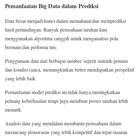
Pemanfaatan Big Data dalam Prediksi
Data besar menjadi kunci dalam memahami dan memprediksi
hasil pertandingan. Banyak perusahaan taruhan kini
menggunakan algoritma canggih untuk menganalisis pola
bermain dan performa tim.
Penggunaan data dari berbagai sumber, seperti statistik pemain
dan kondisi cuaca, memungkinkan bettor mendapatkan perspektif
yang lebih baik.
Pemanfaatan model prediksi ini tidak hanya meningkatkan
peluang keberhasilan tetapi juga membuat proses taruhan lebih
menarik.
Analisis data yang mendalam membantu perusahaan dalam
merancang penawaran yang lebih kompetitif dan tepat sasaran.