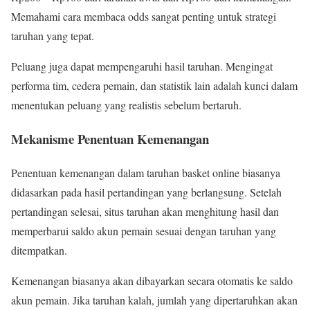
Memahami cara membaca odds sangat penting untuk strategi
taruhan yang tepat.
Peluang juga dapat mempengaruhi hasil taruhan. Mengingat
performa tim, cedera pemain, dan statistik lain adalah kunci dalam
menentukan peluang yang realistis sebelum bertaruh.
Mekanisme Penentuan Kemenangan
Penentuan kemenangan dalam taruhan basket online biasanya
didasarkan pada hasil pertandingan yang berlangsung. Setelah
pertandingan selesai, situs taruhan akan menghitung hasil dan
memperbarui saldo akun pemain sesuai dengan taruhan yang
ditempatkan.
Kemenangan biasanya akan dibayarkan secara otomatis ke saldo
akun pemain. Jika taruhan kalah, jumlah yang dipertaruhkan akan