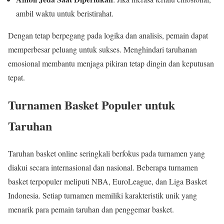
ambil waktu untuk beristirahat.
Dengan tetap berpegang pada logika dan analisis, pemain dapat
memperbesar peluang untuk sukses. Menghindari taruhanan
emosional membantu menjaga pikiran tetap dingin dan keputusan
tepat.
Turnamen Basket Populer untuk
Taruhan
Taruhan basket online seringkali berfokus pada turnamen yang
diakui secara internasional dan nasional. Beberapa turnamen
basket terpopuler meliputi NBA, EuroLeague, dan Liga Basket
Indonesia. Setiap turnamen memiliki karakteristik unik yang
menarik para pemain taruhan dan penggemar basket.