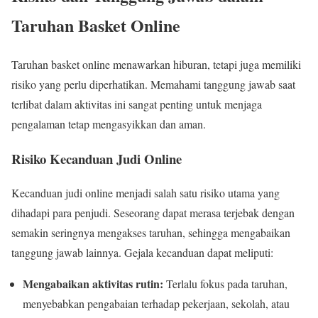
Taruhan Basket Online
Taruhan basket online menawarkan hiburan, tetapi juga memiliki
risiko yang perlu diperhatikan. Memahami tanggung jawab saat
terlibat dalam aktivitas ini sangat penting untuk menjaga
pengalaman tetap mengasyikkan dan aman.
Risiko Kecanduan Judi Online
Kecanduan judi online menjadi salah satu risiko utama yang
dihadapi para penjudi. Seseorang dapat merasa terjebak dengan
semakin seringnya mengakses taruhan, sehingga mengabaikan
tanggung jawab lainnya. Gejala kecanduan dapat meliputi:
Mengabaikan aktivitas rutin:
Terlalu fokus pada taruhan,
menyebabkan pengabaian terhadap pekerjaan, sekolah, atau