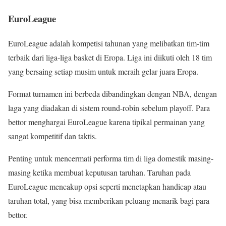
EuroLeague
EuroLeague adalah kompetisi tahunan yang melibatkan tim-tim
terbaik dari liga-liga basket di Eropa. Liga ini diikuti oleh 18 tim
yang bersaing setiap musim untuk meraih gelar juara Eropa.
Format turnamen ini berbeda dibandingkan dengan NBA, dengan
laga yang diadakan di sistem round-robin sebelum playoff. Para
bettor menghargai EuroLeague karena tipikal permainan yang
sangat kompetitif dan taktis.
Penting untuk mencermati performa tim di liga domestik masing-
masing ketika membuat keputusan taruhan. Taruhan pada
EuroLeague mencakup opsi seperti menetapkan handicap atau
taruhan total, yang bisa memberikan peluang menarik bagi para
bettor.