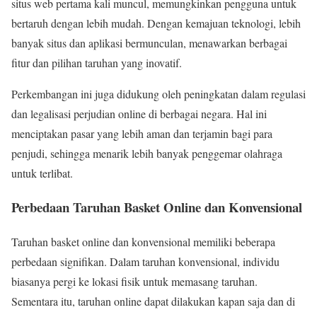
situs web pertama kali muncul, memungkinkan pengguna untuk
bertaruh dengan lebih mudah. Dengan kemajuan teknologi, lebih
banyak situs dan aplikasi bermunculan, menawarkan berbagai
fitur dan pilihan taruhan yang inovatif.
Perkembangan ini juga didukung oleh peningkatan dalam regulasi
dan legalisasi perjudian online di berbagai negara. Hal ini
menciptakan pasar yang lebih aman dan terjamin bagi para
penjudi, sehingga menarik lebih banyak penggemar olahraga
untuk terlibat.
Perbedaan Taruhan Basket Online dan Konvensional
Taruhan basket online dan konvensional memiliki beberapa
perbedaan signifikan. Dalam taruhan konvensional, individu
biasanya pergi ke lokasi fisik untuk memasang taruhan.
Sementara itu, taruhan online dapat dilakukan kapan saja dan di