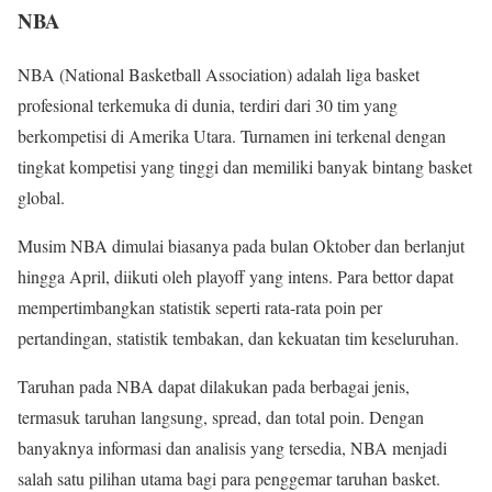
NBA
NBA (National Basketball Association) adalah liga basket
profesional terkemuka di dunia, terdiri dari 30 tim yang
berkompetisi di Amerika Utara. Turnamen ini terkenal dengan
tingkat kompetisi yang tinggi dan memiliki banyak bintang basket
global.
Musim NBA dimulai biasanya pada bulan Oktober dan berlanjut
hingga April, diikuti oleh playoff yang intens. Para bettor dapat
mempertimbangkan statistik seperti rata-rata poin per
pertandingan, statistik tembakan, dan kekuatan tim keseluruhan.
Taruhan pada NBA dapat dilakukan pada berbagai jenis,
termasuk taruhan langsung, spread, dan total poin. Dengan
banyaknya informasi dan analisis yang tersedia, NBA menjadi
salah satu pilihan utama bagi para penggemar taruhan basket.