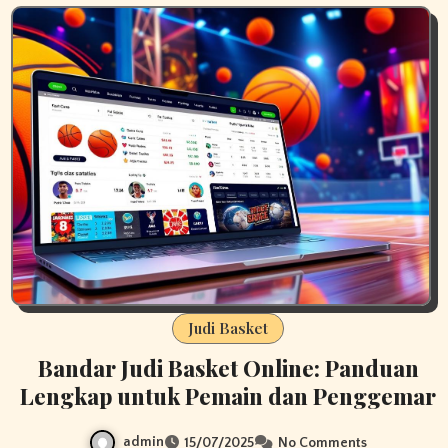
Judi Basket
Bandar Judi Basket Online: Panduan
Lengkap untuk Pemain dan Penggemar
admin
15/07/2025
No Comments