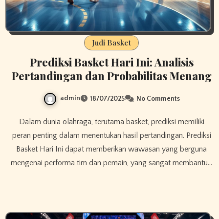
Judi Basket
Prediksi Basket Hari Ini: Analisis
Pertandingan dan Probabilitas Menang
admin
18/07/2025
No Comments
Dalam dunia olahraga, terutama basket, prediksi memiliki
peran penting dalam menentukan hasil pertandingan. Prediksi
Basket Hari Ini dapat memberikan wawasan yang berguna
mengenai performa tim dan pemain, yang sangat membantu…