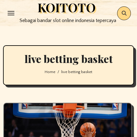
KOITOTO
Skip
to
Sebagai bandar slot online indonesia tepercaya
content
live betting basket
Home
live betting basket