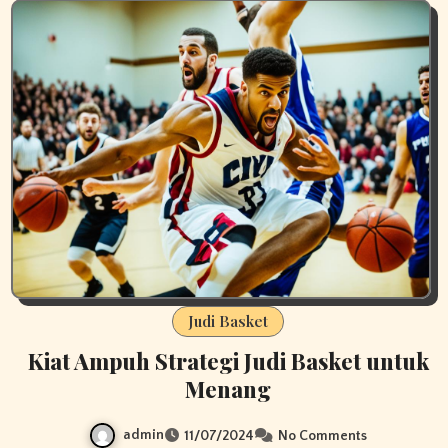
Judi Basket
Kiat Ampuh Strategi Judi Basket untuk
Menang
admin
11/07/2024
No Comments