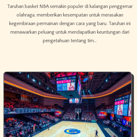
Taruhan basket NBA semakin populer di kalangan penggemar
olahraga, memberikan kesempatan untuk merasakan
kegembiraan permainan dengan cara yang baru. Taruhan ini
menawarkan peluang untuk mendapatkan keuntungan dari
pengetahuan tentang tim…