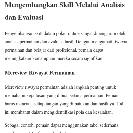
Mengembangkan Skill Melalui Analisis
dan Evaluasi
Pengembangan skill dalam poker online sangat dipengaruhi oleh
analisis permainan dan evaluasi hasil. Dengan mengamati riwayat
permainan dan belajar dari profesional, pemain dapat
meningkatkan kemampuan mereka secara signifikan.
Mereview Riwayat Permainan
Mereview riwayat permainan adalah langkah penting untuk
memahami keputusan yang dibuat selama permainan. Pemain
harus mencatat setiap tangan yang dimainkan dan hasilnya. Hal
ini membantu dalam mengidentifikasi pola dan kesalahan.
Sebagai contoh, pemain dapat menggunakan tabel sederhana