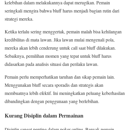
kelebihan dalam melakukannya dapat merugikan. Pemain
seringkali mengira bahwa bluff harus menjadi bagian rutin dari
strategi mereka.
Ketika terlalu sering menggertak, pemain malah bisa kehilangan
kredibilitas di mata lawan. Jika lawan mulai mengenali pola,
mereka akan lebih cenderung untuk call saat bluff dilakukan.
Sebaiknya, pemilihan momen yang tepat untuk bluff harus
didasarkan pada analisis situasi dan perilaku lawan.
Pemain perlu memperhatikan taruhan dan sikap pemain lain.
Menggunakan bluff secara sporadis dan strategis akan
membuatnya lebih efektif. Ini meningkatkan peluang keberhasilan
dibandingkan dengan penggunaan yang berlebihan.
Kurang Disiplin dalam Permainan
Disiplin sangat penting dalam poker online. Banyak pemain