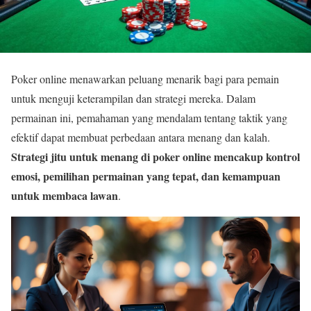
Poker online menawarkan peluang menarik bagi para pemain
untuk menguji keterampilan dan strategi mereka. Dalam
permainan ini, pemahaman yang mendalam tentang taktik yang
efektif dapat membuat perbedaan antara menang dan kalah.
Strategi jitu untuk menang di poker online mencakup kontrol
emosi, pemilihan permainan yang tepat, dan kemampuan
untuk membaca lawan
.