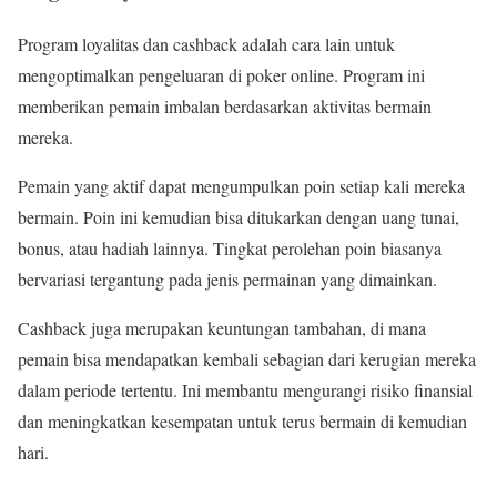
Program loyalitas dan cashback adalah cara lain untuk
mengoptimalkan pengeluaran di poker online. Program ini
memberikan pemain imbalan berdasarkan aktivitas bermain
mereka.
Pemain yang aktif dapat mengumpulkan poin setiap kali mereka
bermain. Poin ini kemudian bisa ditukarkan dengan uang tunai,
bonus, atau hadiah lainnya. Tingkat perolehan poin biasanya
bervariasi tergantung pada jenis permainan yang dimainkan.
Cashback juga merupakan keuntungan tambahan, di mana
pemain bisa mendapatkan kembali sebagian dari kerugian mereka
dalam periode tertentu. Ini membantu mengurangi risiko finansial
dan meningkatkan kesempatan untuk terus bermain di kemudian
hari.