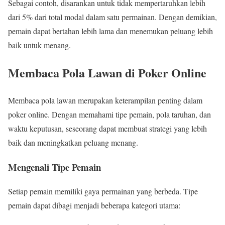
Sebagai contoh, disarankan untuk tidak mempertaruhkan lebih
dari 5% dari total modal dalam satu permainan. Dengan demikian,
pemain dapat bertahan lebih lama dan menemukan peluang lebih
baik untuk menang.
Membaca Pola Lawan di Poker Online
Membaca pola lawan merupakan keterampilan penting dalam
poker online. Dengan memahami tipe pemain, pola taruhan, dan
waktu keputusan, seseorang dapat membuat strategi yang lebih
baik dan meningkatkan peluang menang.
Mengenali Tipe Pemain
Setiap pemain memiliki gaya permainan yang berbeda. Tipe
pemain dapat dibagi menjadi beberapa kategori utama: