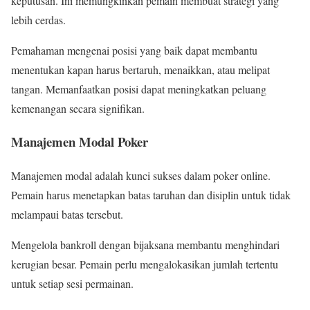
keputusan. Ini memungkinkan pemain membuat strategi yang
lebih cerdas.
Pemahaman mengenai posisi yang baik dapat membantu
menentukan kapan harus bertaruh, menaikkan, atau melipat
tangan. Memanfaatkan posisi dapat meningkatkan peluang
kemenangan secara signifikan.
Manajemen Modal Poker
Manajemen modal adalah kunci sukses dalam poker online.
Pemain harus menetapkan batas taruhan dan disiplin untuk tidak
melampaui batas tersebut.
Mengelola bankroll dengan bijaksana membantu menghindari
kerugian besar. Pemain perlu mengalokasikan jumlah tertentu
untuk setiap sesi permainan.