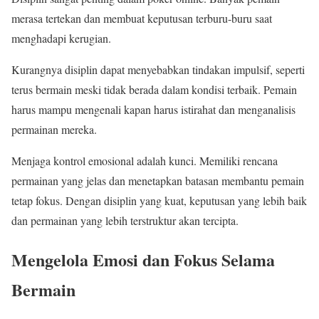
merasa tertekan dan membuat keputusan terburu-buru saat
menghadapi kerugian.
Kurangnya disiplin dapat menyebabkan tindakan impulsif, seperti
terus bermain meski tidak berada dalam kondisi terbaik. Pemain
harus mampu mengenali kapan harus istirahat dan menganalisis
permainan mereka.
Menjaga kontrol emosional adalah kunci. Memiliki rencana
permainan yang jelas dan menetapkan batasan membantu pemain
tetap fokus. Dengan disiplin yang kuat, keputusan yang lebih baik
dan permainan yang lebih terstruktur akan tercipta.
Mengelola Emosi dan Fokus Selama
Bermain