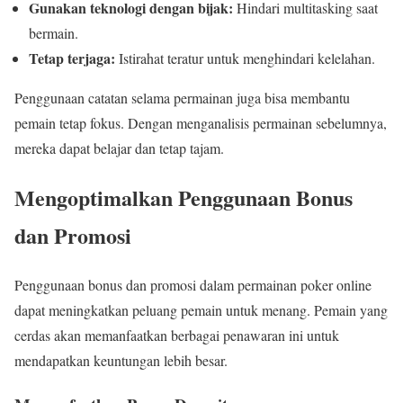
Gunakan teknologi dengan bijak:
Hindari multitasking saat
bermain.
Tetap terjaga:
Istirahat teratur untuk menghindari kelelahan.
Penggunaan catatan selama permainan juga bisa membantu
pemain tetap fokus. Dengan menganalisis permainan sebelumnya,
mereka dapat belajar dan tetap tajam.
Mengoptimalkan Penggunaan Bonus
dan Promosi
Penggunaan bonus dan promosi dalam permainan poker online
dapat meningkatkan peluang pemain untuk menang. Pemain yang
cerdas akan memanfaatkan berbagai penawaran ini untuk
mendapatkan keuntungan lebih besar.