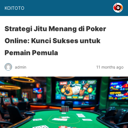
KOITOTO
Strategi Jitu Menang di Poker
Online: Kunci Sukses untuk
Pemain Pemula
admin
11 months ago