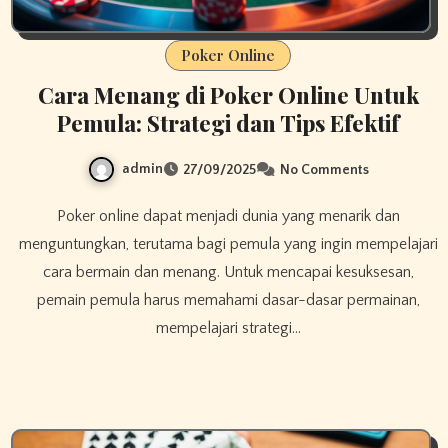
Poker Online
Cara Menang di Poker Online Untuk
Pemula: Strategi dan Tips Efektif
admin
27/09/2025
No Comments
Poker online dapat menjadi dunia yang menarik dan
menguntungkan, terutama bagi pemula yang ingin mempelajari
cara bermain dan menang. Untuk mencapai kesuksesan,
pemain pemula harus memahami dasar-dasar permainan,
mempelajari strategi…