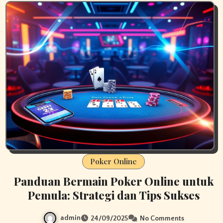
Poker Online
Panduan Bermain Poker Online untuk
Pemula: Strategi dan Tips Sukses
admin
24/09/2025
No Comments