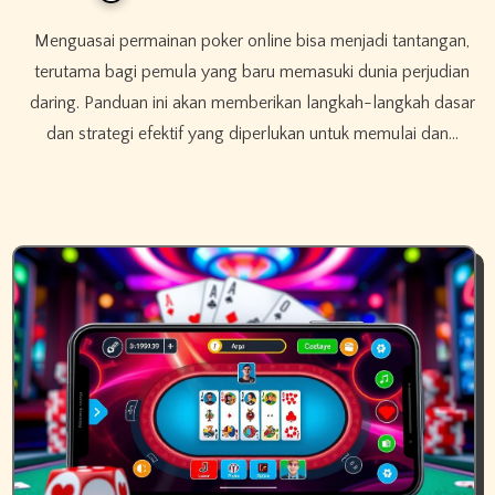
Menguasai permainan poker online bisa menjadi tantangan,
terutama bagi pemula yang baru memasuki dunia perjudian
daring. Panduan ini akan memberikan langkah-langkah dasar
dan strategi efektif yang diperlukan untuk memulai dan…