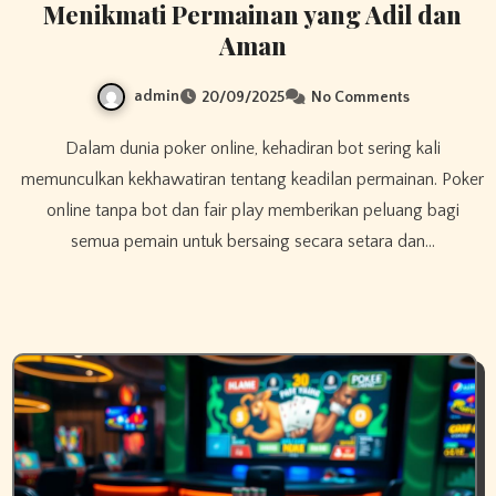
Menikmati Permainan yang Adil dan
Aman
admin
20/09/2025
No Comments
Dalam dunia poker online, kehadiran bot sering kali
memunculkan kekhawatiran tentang keadilan permainan. Poker
online tanpa bot dan fair play memberikan peluang bagi
semua pemain untuk bersaing secara setara dan…