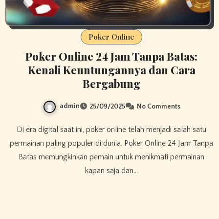
Poker Online
Poker Online 24 Jam Tanpa Batas:
Kenali Keuntungannya dan Cara
Bergabung
admin
25/09/2025
No Comments
Di era digital saat ini, poker online telah menjadi salah satu
permainan paling populer di dunia. Poker Online 24 Jam Tanpa
Batas memungkinkan pemain untuk menikmati permainan
kapan saja dan…