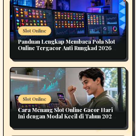
Slot Online
Panduan Lengkap Membaca Pola Slot
Online Tergacor Anti Rungkad 2026
Untuk Pemain Cerdas
Slot Online
Cara Menang Slot Online Gacor Hari
Ini dengan Modal Kecil di Tahun 2026:
Strategi Ampuh dan Tips Praktis