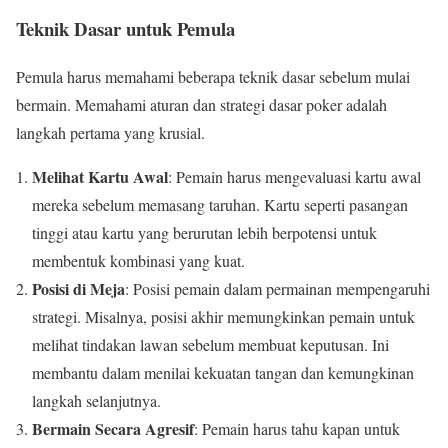
Teknik Dasar untuk Pemula
Pemula harus memahami beberapa teknik dasar sebelum mulai
bermain. Memahami aturan dan strategi dasar poker adalah
langkah pertama yang krusial.
Melihat Kartu Awal
: Pemain harus mengevaluasi kartu awal
mereka sebelum memasang taruhan. Kartu seperti pasangan
tinggi atau kartu yang berurutan lebih berpotensi untuk
membentuk kombinasi yang kuat.
Posisi di Meja
: Posisi pemain dalam permainan mempengaruhi
strategi. Misalnya, posisi akhir memungkinkan pemain untuk
melihat tindakan lawan sebelum membuat keputusan. Ini
membantu dalam menilai kekuatan tangan dan kemungkinan
langkah selanjutnya.
Bermain Secara Agresif
: Pemain harus tahu kapan untuk