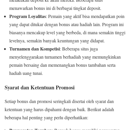
menawarkan bonus ini di berbagai tingkat deposit.
Program Loyalitas
: Pemain yang aktif bisa mendapatkan poin
yang dapat ditukar dengan bonus atau hadiah lain. Program ini
biasanya mencakup level yang berbeda, di mana semakin tinggi
levelnya, semakin banyak keuntungan yang didapat.
Turnamen dan Kompetisi
: Beberapa situs juga
menyelenggarakan turnamen berhadiah yang memungkinkan
pemain bersaing dan memenangkan bonus tambahan serta
hadiah uang tunai.
Syarat dan Ketentuan Promosi
Setiap bonus dan promosi seringkali disertai oleh syarat dan
ketentuan yang harus dipahami dengan baik. Berikut adalah
beberapa hal penting yang perlu diperhatikan: