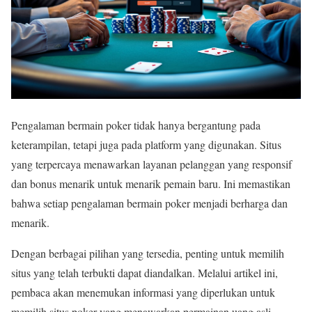
Pengalaman bermain poker tidak hanya bergantung pada
keterampilan, tetapi juga pada platform yang digunakan. Situs
yang terpercaya menawarkan layanan pelanggan yang responsif
dan bonus menarik untuk menarik pemain baru. Ini memastikan
bahwa setiap pengalaman bermain poker menjadi berharga dan
menarik.
Dengan berbagai pilihan yang tersedia, penting untuk memilih
situs yang telah terbukti dapat diandalkan. Melalui artikel ini,
pembaca akan menemukan informasi yang diperlukan untuk
memilih situs poker yang menawarkan permainan uang asli