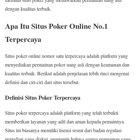
dengan kualitas terbaik.
Apa Itu Situs Poker Online No.1
Terpercaya
Situs poker online nomor satu terpercaya adalah platform yang
menyediakan permainan poker uang asli dengan keamanan dan
kualitas terbaik. Berikut adalah penjelasan lebih rinci mengenai
definisi dan ciri-ciri dari situs tersebut.
Definisi Situs Poker Terpercaya
Situs poker terpercaya adalah platform yang telah terbukti
memberikan layanan yang adil dan aman kepada pemainnya.
Situs ini biasanya memiliki lisensi resmi dari badan regulasi
perjudian yang diakui, menjamin bahwa semua permainan yang