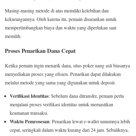
Masing-masing metode di atas memiliki kelebihan dan
kekurangannya. Oleh karena itu, pemain disarankan untuk
mempertimbangkan biaya dan waktu yang diperlukan saat
memilih.
Proses Penarikan Dana Cepat
Ketika pemain ingin menarik dana, situs poker uang asli biasanya
menyediakan proses yang efisien. Penarikan dapat dilakukan
melalui metode yang sama yang digunakan untuk deposit.
Verifikasi Identitas
: Sebelum dana ditransfer, pemain perlu
menjalani proses verifikasi identitas untuk memastikan
keamanan transaksi.
Waktu Pemrosesan
: Penarikan lewat e-wallet umumnya lebih
cepat, seringkali dalam waktu kurang dari 24 jam. Sebaliknya,