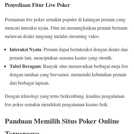
Penyediaan Fitur Live Poker
Permainan live poker semakin populer di kalangan pemain yang
mencari interaksi nyata. Fitur ini memungkinkan pemain bermain
melawan dealer langsung melalui streaming video.
Interaksi Nyata
: Pemain dapat berinteraksi dengan dealer dan
pemain lain, menciptakan suasana kasino yang otentik.
Tabel Beragam
: Banyak situs menawarkan berbagai meja live
dengan taruhan yang bervariasi, memenuhi kebutuhan pemain
dari berbagai lapisan.
Dengan teknologi yang terus berkembang, kualitas pengalaman
live poker semakin mendekati pengalaman kasino fisik.
Panduan Memilih Situs Poker Online
Terpercaya