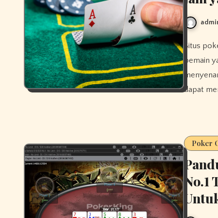
admi
Situs poker online terpercaya memainkan peran penting bagi para
pemain y
menyenan
dapat me
Poker 
Pandu
No.1 
Untu