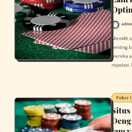
Opti
admi
Memilih situs poker online no. 1 terpercaya merupakan langkah
penting 
mereka a
reputasi,
Poker 
Situs
Denga
Jam 