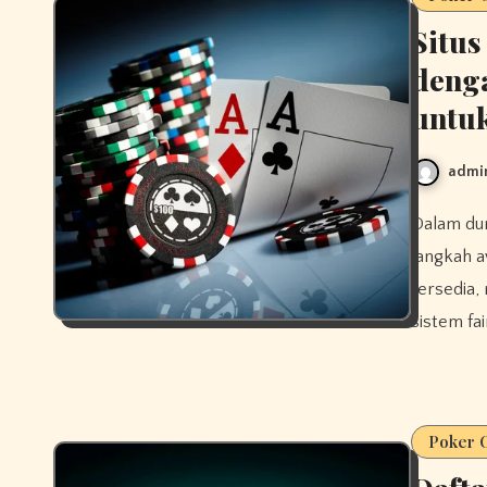
Situs
denga
untu
admi
Dalam dunia perjudian online, memilih situs yang terpercaya adalah
langkah a
tersedia,
sistem fa
Poker 