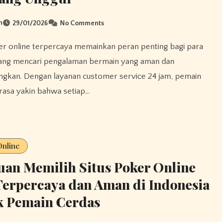
n
29/01/2026
No Comments
ang mencari pengalaman bermain yang aman dan
gkan. Dengan layanan customer service 24 jam, pemain
rasa yakin bahwa setiap…
Online
an Memilih Situs Poker Online
Terpercaya dan Aman di Indonesia
k Pemain Cerdas