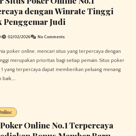
r Situs Poker Online No.1
rcaya dengan Winrate Tinggi
k Penggemar Judi
n
02/02/2026
No Comments
inggi merupakan prioritas bagi setiap pemain. Situs poker
o. 1 yang terpercaya dapat memberikan peluang menang
h baik,…
Online
 Poker Online No.1 Terpercaya
ediakan Bonus Member Baru