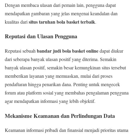
Dengan membaca ulasan dari pemain lain, pengguna dapat
mendapatkan gambaran yang jelas mengenai keandalan dan
situs taruhan bola basket terbaik
kualitas dari
.
Reputasi dan Ulasan Pengguna
bandar judi bola basket online
Reputasi sebuah
dapat diukur
dari seberapa banyak ulasan positif yang diterima. Semakin
banyak ulasan positif, semakin besar kemungkinan situs tersebut
memberikan layanan yang memuaskan, mulai dari proses
pendaftaran hingga penarikan dana. Penting untuk mengecek
forum atau platform sosial yang membahas pengalaman pengguna
agar mendapatkan informasi yang lebih objektif.
Mekanisme Keamanan dan Perlindungan Data
Keamanan informasi pribadi dan finansial menjadi prioritas utama