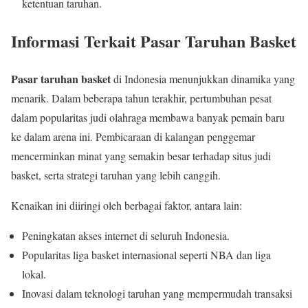
ketentuan taruhan.
Informasi Terkait Pasar Taruhan Basket
Pasar taruhan basket
di Indonesia menunjukkan dinamika yang
menarik. Dalam beberapa tahun terakhir, pertumbuhan pesat
dalam popularitas judi olahraga membawa banyak pemain baru
ke dalam arena ini. Pembicaraan di kalangan penggemar
mencerminkan minat yang semakin besar terhadap situs judi
basket, serta strategi taruhan yang lebih canggih.
Kenaikan ini diiringi oleh berbagai faktor, antara lain:
Peningkatan akses internet di seluruh Indonesia.
Popularitas liga basket internasional seperti NBA dan liga
lokal.
Inovasi dalam teknologi taruhan yang mempermudah transaksi