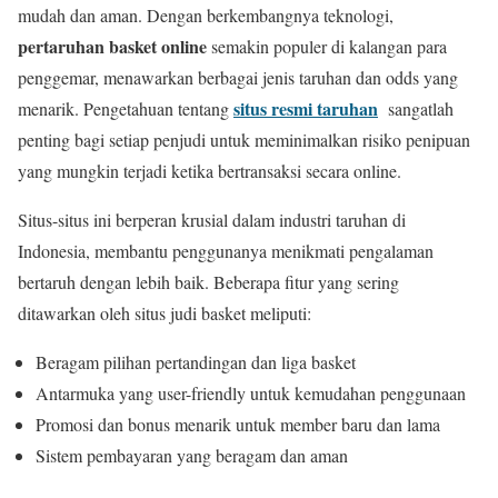
mudah dan aman. Dengan berkembangnya teknologi,
pertaruhan basket online
semakin populer di kalangan para
penggemar, menawarkan berbagai jenis taruhan dan odds yang
situs resmi taruhan
menarik. Pengetahuan tentang
sangatlah
penting bagi setiap penjudi untuk meminimalkan risiko penipuan
yang mungkin terjadi ketika bertransaksi secara online.
Situs-situs ini berperan krusial dalam industri taruhan di
Indonesia, membantu penggunanya menikmati pengalaman
bertaruh dengan lebih baik. Beberapa fitur yang sering
ditawarkan oleh situs judi basket meliputi:
Beragam pilihan pertandingan dan liga basket
Antarmuka yang user-friendly untuk kemudahan penggunaan
Promosi dan bonus menarik untuk member baru dan lama
Sistem pembayaran yang beragam dan aman