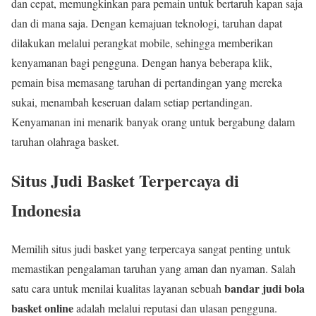
dan cepat, memungkinkan para pemain untuk bertaruh kapan saja
dan di mana saja. Dengan kemajuan teknologi, taruhan dapat
dilakukan melalui perangkat mobile, sehingga memberikan
kenyamanan bagi pengguna. Dengan hanya beberapa klik,
pemain bisa memasang taruhan di pertandingan yang mereka
sukai, menambah keseruan dalam setiap pertandingan.
Kenyamanan ini menarik banyak orang untuk bergabung dalam
taruhan olahraga basket.
Situs Judi Basket Terpercaya di
Indonesia
Memilih situs judi basket yang terpercaya sangat penting untuk
memastikan pengalaman taruhan yang aman dan nyaman. Salah
bandar judi bola
satu cara untuk menilai kualitas layanan sebuah
basket online
adalah melalui reputasi dan ulasan pengguna.