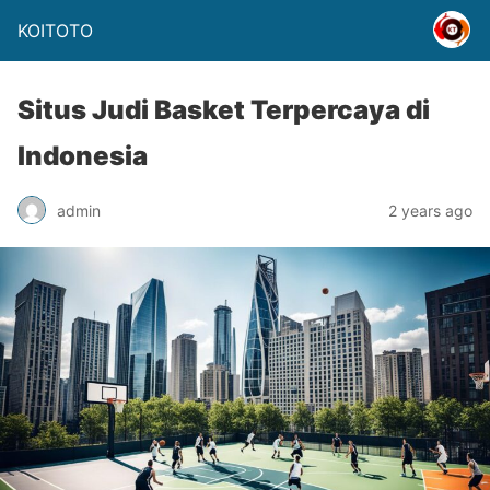
KOITOTO
Situs Judi Basket Terpercaya di
Indonesia
admin
2 years ago