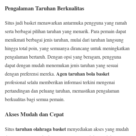
Pengalaman Taruhan Berkualitas
Situs judi basket menawarkan antarmuka pengguna yang ramah
serta berbagai pilihan taruhan yang menarik. Para pemain dapat
menikmati berbagai jenis taruhan, mulai dari taruhan langsung
hingga total poin, yang semuanya dirancang untuk meningkatkan
pengalaman bertaruh. Dengan opsi yang beragam, pengguna
dapat dengan mudah menemukan jenis taruhan yang sesuai
Agen taruhan bola basket
dengan preferensi mereka.
profesional selalu memberikan informasi terkini mengenai
pertandingan dan peluang taruhan, memastikan pengalaman
berkualitas bagi semua pemain.
Akses Mudah dan Cepat
taruhan olahraga basket
Situs
menyediakan akses yang mudah