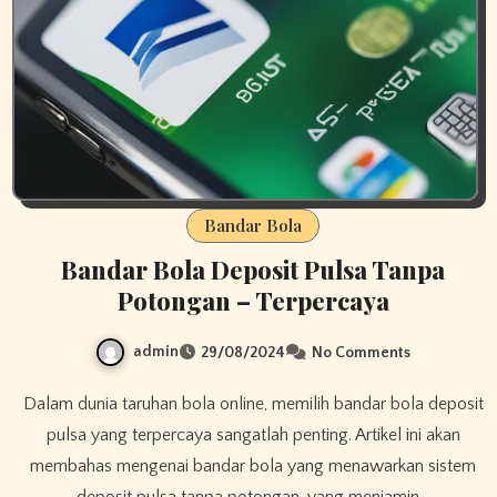
Bandar Bola
Bandar Bola Deposit Pulsa Tanpa
Potongan – Terpercaya
admin
29/08/2024
No Comments
Dalam dunia taruhan bola online, memilih bandar bola deposit
pulsa yang terpercaya sangatlah penting. Artikel ini akan
membahas mengenai bandar bola yang menawarkan sistem