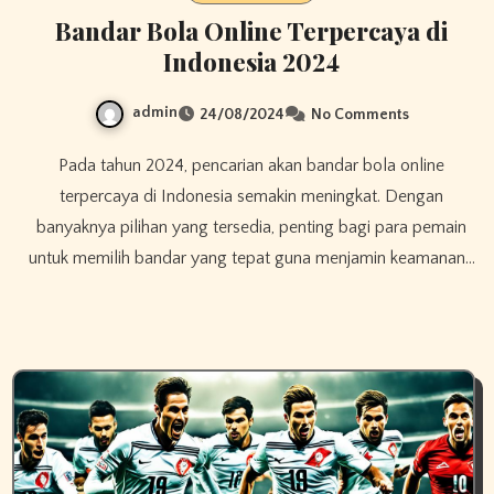
Bandar Bola Online Terpercaya di
Indonesia 2024
admin
24/08/2024
No Comments
Pada tahun 2024, pencarian akan bandar bola online
terpercaya di Indonesia semakin meningkat. Dengan
banyaknya pilihan yang tersedia, penting bagi para pemain
untuk memilih bandar yang tepat guna menjamin keamanan…