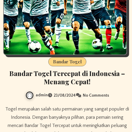
Bandar Togel
Bandar Togel Tercepat di Indonesia –
Menang Cepat!
admin
23/08/2024
No Comments
Togel merupakan salah satu permainan yang sangat populer di
Indonesia. Dengan banyaknya pilihan, para pemain sering
mencari Bandar Togel Tercepat untuk meningkatkan peluang