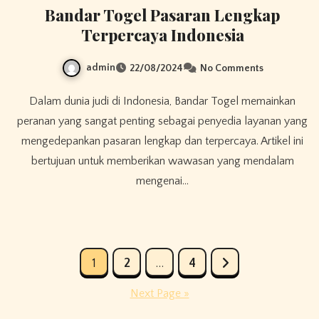
Bandar Togel Pasaran Lengkap
Terpercaya Indonesia
admin
22/08/2024
No Comments
Dalam dunia judi di Indonesia, Bandar Togel memainkan
peranan yang sangat penting sebagai penyedia layanan yang
mengedepankan pasaran lengkap dan terpercaya. Artikel ini
bertujuan untuk memberikan wawasan yang mendalam
mengenai…
Posts
1
2
…
4
pagination
Next Page »