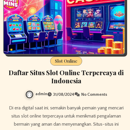
Slot Online
Daftar Situs Slot Online Terpercaya di
Indonesia
admin
31/08/2024
No Comments
Di era digital saat ini, semakin banyak pemain yang mencari
situs slot online terpercaya untuk menikmati pengalaman
bermain yang aman dan menyenangkan. Situs-situs ini