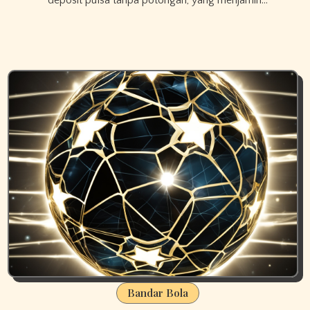
deposit pulsa tanpa potongan, yang menjamin…
Bandar Bola