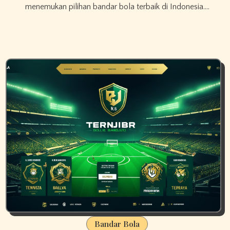
menemukan pilihan bandar bola terbaik di Indonesia.…
Bandar Bola