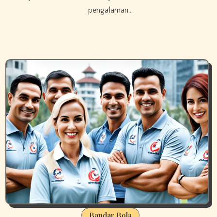
pengalaman…
Bandar Bola