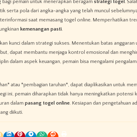
ng bagi pemain untuk menerapkan beragam
strategi togel
. Sala
istik serta pola dari angka-angka yang telah muncul sebelumny
h terinformasi saat memasang togel online. Memperhatikan tre
mungkinan
kemenangan pasti
.
akan kunci dalam strategi sukses. Menentukan batas anggaran 
sebut, dapat membantu menjaga kontrol emosional dan menghi
siplin dalam aspek keuangan, pemain bisa mengalami pengala
ruhan* atau *pembagian taruhan*, dapat diaplikasikan untuk m
 ini, pemain diharapkan tidak hanya meningkatkan potensi 
turan dalam
pasang togel online
. Kesiapan dan pengetahuan ad
ng diikuti.