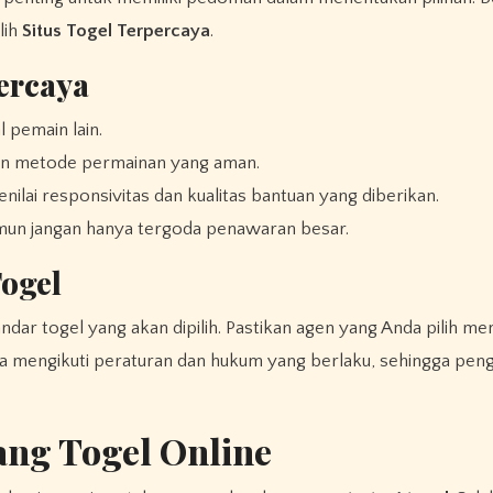
lih
Situs Togel Terpercaya
.
ercaya
l pemain lain.
dan metode permainan yang aman.
lai responsivitas dan kualitas bantuan yang diberikan.
mun jangan hanya tergoda penawaran besar.
Togel
ndar togel yang akan dipilih. Pastikan agen yang Anda pilih memi
ka mengikuti peraturan dan hukum yang berlaku, sehingga pen
ang Togel Online