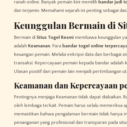
ranah online. Banyak pemain kini memilih
bandar judi t
dan terjamin. Memahami sejarah ini penting sebagai das
Keunggulan Bermain di Si
Bermain di
Situs Togel Resmi
membawa keunggulan yang 
adalah
Keamanan
. Para
bandar togel online terpercay
keuangan pemain. Melalui enkripsi data dan berbagai s
transaksi. Kepercayaan pemain kepada bandar adalah 
Ulasan positif dari pemain lain menjadi pertimbangan u
Keamanan dan Kepercayaan p
Pentingnya menjaga Keamanan tidak dapat diabaikan. Ban
oleh lembaga terkait. Pemain harus selalu memeriksa apa
memastikan bahwa pengalaman bermain tidak hanya me
penanganan yang profesional dan transparan pada sit