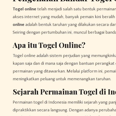
Togel online
telah menjadi salah satu bentuk permainan
akses internet yang mudah, banyak pemain kini berali
online
adalah bentuk taruhan yang dilakukan secara da
Seiring dengan pertumbuhan ini, muncul berbagai ban
Apa itu Togel Online?
Togel online adalah sistem perjudian yang memungkink
kapan saja dan di mana saja dengan bantuan perangkat d
permainan yang ditawarkan. Melalui platform ini, pe
meningkatkan peluang untuk memenangkan taruhan.
Sejarah Permainan Togel di I
Permainan togel di Indonesia memiliki sejarah yang panj
dipraktikkan secara langsung. Dengan adanya perubah