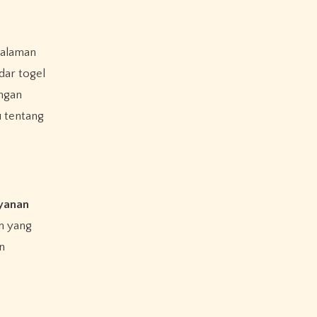
galaman
dar togel
ngan
u tentang
yanan
n yang
n