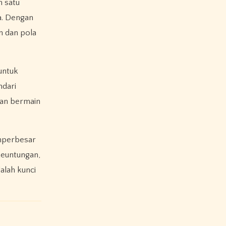
h satu
a. Dengan
n dan pola
untuk
ndari
man bermain
emperbesar
keuntungan,
alah kunci