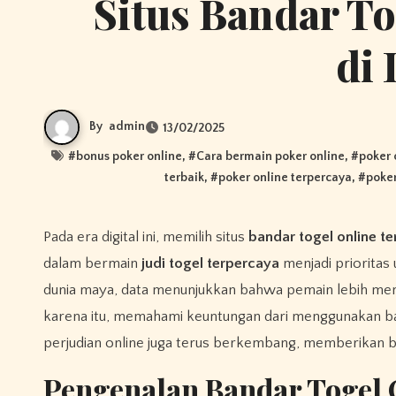
Situs Bandar To
di 
By
admin
13/02/2025
#
bonus poker online
, #
Cara bermain poker online
, #
poker 
terbaik
, #
poker online terpercaya
, #
poker
Pada era digital ini, memilih situs
bandar togel online t
dalam bermain
judi togel terpercaya
menjadi prioritas
dunia maya, data menunjukkan bahwa pemain lebih memi
karena itu, memahami keuntungan dari menggunakan band
perjudian online juga terus berkembang, memberikan b
Pengenalan Bandar Togel 