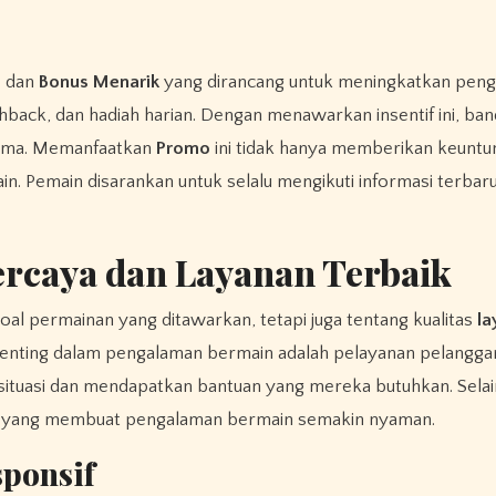
o
dan
Bonus Menarik
yang dirancang untuk meningkatkan pen
hback, dan hadiah harian. Dengan menawarkan insentif ini, ban
 lama. Memanfaatkan
Promo
ini tidak hanya memberikan keuntu
in. Pemain disarankan untuk selalu mengikuti informasi terbar
ercaya dan Layanan Terbaik
al permainan yang ditawarkan, tetapi juga tentang kualitas
la
penting dalam pengalaman bermain adalah pelayanan pelangga
situasi dan mendapatkan bantuan yang mereka butuhkan. Selai
tu yang membuat pengalaman bermain semakin nyaman.
sponsif