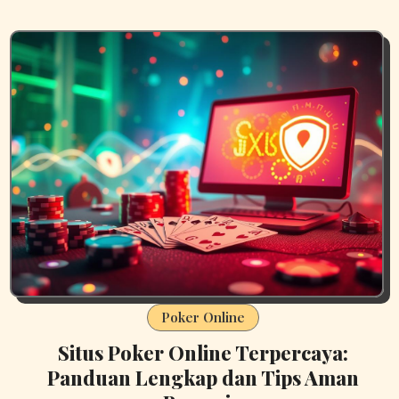
Poker Online
Situs Poker Online Terpercaya:
Panduan Lengkap dan Tips Aman