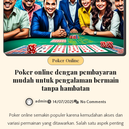
Poker Online
Poker online dengan pembayaran
mudah untuk pengalaman bermain
tanpa hambatan
admin
14/07/2025
No Comments
Poker online semakin populer karena kemudahan akses dan
variasi permainan yang ditawarkan. Salah satu aspek penting