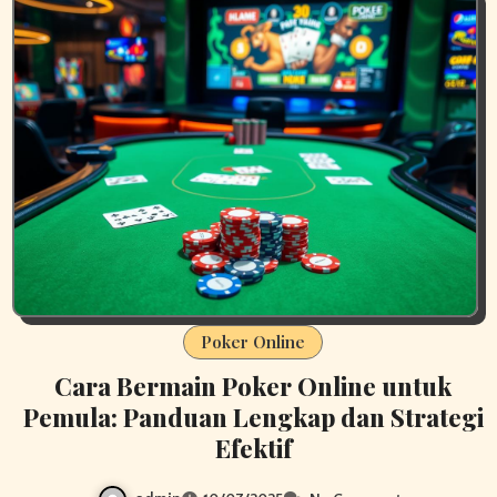
Poker Online
Cara Bermain Poker Online untuk
Pemula: Panduan Lengkap dan Strategi
Efektif