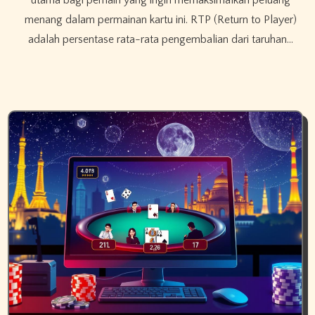
utama bagi pemain yang ingin memaksimalkan peluang
menang dalam permainan kartu ini. RTP (Return to Player)
adalah persentase rata-rata pengembalian dari taruhan…