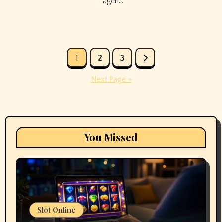
agen…
Posts
1
2
3
pagination
Next Page »
You Missed
Slot Online