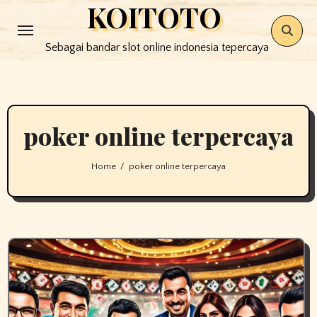
KOITOTO
Skip
to
Sebagai bandar slot online indonesia tepercaya
content
poker online terpercaya
Home
poker online terpercaya