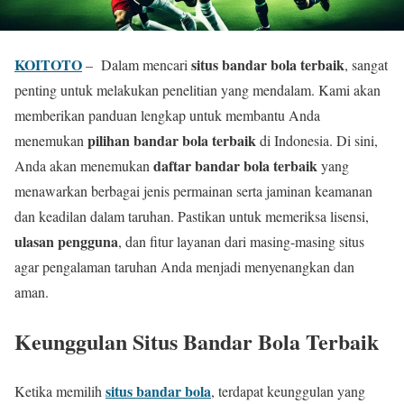
KOITOTO
situs bandar bola terbaik
– Dalam mencari
, sangat
penting untuk melakukan penelitian yang mendalam. Kami akan
memberikan panduan lengkap untuk membantu Anda
pilihan bandar bola terbaik
menemukan
di Indonesia. Di sini,
daftar bandar bola terbaik
Anda akan menemukan
yang
menawarkan berbagai jenis permainan serta jaminan keamanan
dan keadilan dalam taruhan. Pastikan untuk memeriksa lisensi,
ulasan pengguna
, dan fitur layanan dari masing-masing situs
agar pengalaman taruhan Anda menjadi menyenangkan dan
aman.
Keunggulan Situs Bandar Bola Terbaik
situs bandar bola
Ketika memilih
, terdapat keunggulan yang