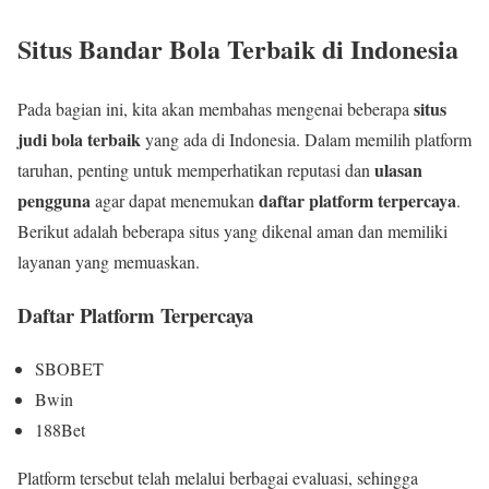
Situs Bandar Bola Terbaik di Indonesia
situs
Pada bagian ini, kita akan membahas mengenai beberapa
judi bola terbaik
yang ada di Indonesia. Dalam memilih platform
ulasan
taruhan, penting untuk memperhatikan reputasi dan
pengguna
daftar platform terpercaya
agar dapat menemukan
.
Berikut adalah beberapa situs yang dikenal aman dan memiliki
layanan yang memuaskan.
Daftar Platform Terpercaya
SBOBET
Bwin
188Bet
Platform tersebut telah melalui berbagai evaluasi, sehingga