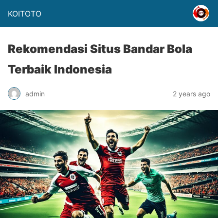
KOITOTO
Rekomendasi Situs Bandar Bola
Terbaik Indonesia
admin
2 years ago