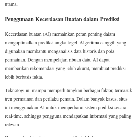
utama.
Penggunaan Kecerdasan Buatan dalam Prediksi
Kecerdasan buatan (AI) memainkan peran penting dalam
mengoptimalkan prediksi angka togel. Algoritma canggih yang
digunakan membantu menganalisis data historis dan pola
permainan. Dengan mempelajari ribuan data, AI dapat
memberikan rekomendasi yang lebih akurat, membuat prediksi
lebih berbasis fakta.
Teknologi ini mampu memperhitungkan berbagai faktor, termasuk
tren permainan dan perilaku pemain. Dalam banyak kasus, situs
ini menggunakan AI untuk memperbarui sistem prediksi secara
real-time, sehingga pengguna mendapatkan informasi yang paling
relevan.