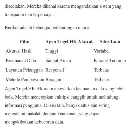
disediakan. Mereka dikenal karena mengandalkan sistem yang
transparan dan terpercaya.
Berikut adalah beberapa perbandingan utama:
Fitur
Agen Togel HK Akurat
Situs Lain
Akurasi Hasil
Tinggi
Variabel
Keamanan Data
Sangat Aman
Kurang Terjamin
Layanan Pelanggan
Responsif
Terbatas
Metode Pembayaran
Beragam
Terbatas
Agen Togel HK Akurat menawarkan keamanan data yang lebih
baik. Mereka menerapkan enkripsi canggih untuk melindungi
informasi pengguna. Di sisi lain, banyak situs lain sering
mengalami masalah dengan keamanan, yang dapat
mengakibatkan kebocoran data.