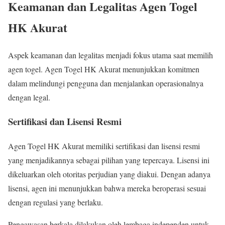
Keamanan dan Legalitas Agen Togel
HK Akurat
Aspek keamanan dan legalitas menjadi fokus utama saat memilih
agen togel. Agen Togel HK Akurat menunjukkan komitmen
dalam melindungi pengguna dan menjalankan operasionalnya
dengan legal.
Sertifikasi dan Lisensi Resmi
Agen Togel HK Akurat memiliki sertifikasi dan lisensi resmi
yang menjadikannya sebagai pilihan yang tepercaya. Lisensi ini
dikeluarkan oleh otoritas perjudian yang diakui. Dengan adanya
lisensi, agen ini menunjukkan bahwa mereka beroperasi sesuai
dengan regulasi yang berlaku.
Pengawasan berkala dilakukan oleh lembaga independen untuk