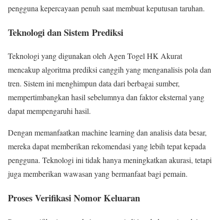
pengguna kepercayaan penuh saat membuat keputusan taruhan.
Teknologi dan Sistem Prediksi
Teknologi yang digunakan oleh Agen Togel HK Akurat
mencakup algoritma prediksi canggih yang menganalisis pola dan
tren. Sistem ini menghimpun data dari berbagai sumber,
mempertimbangkan hasil sebelumnya dan faktor eksternal yang
dapat mempengaruhi hasil.
Dengan memanfaatkan machine learning dan analisis data besar,
mereka dapat memberikan rekomendasi yang lebih tepat kepada
pengguna. Teknologi ini tidak hanya meningkatkan akurasi, tetapi
juga memberikan wawasan yang bermanfaat bagi pemain.
Proses Verifikasi Nomor Keluaran