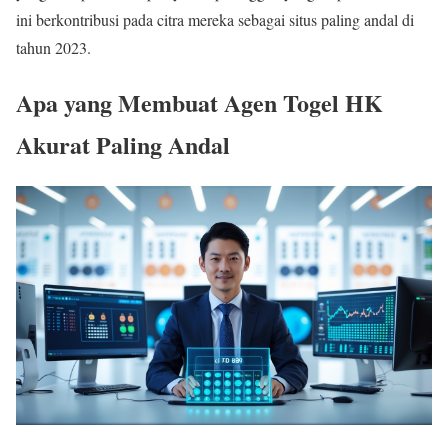
ini berkontribusi pada citra mereka sebagai situs paling andal di
tahun 2023.
Apa yang Membuat Agen Togel HK
Akurat Paling Andal