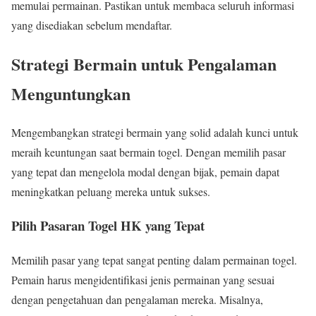
memulai permainan. Pastikan untuk membaca seluruh informasi
yang disediakan sebelum mendaftar.
Strategi Bermain untuk Pengalaman
Menguntungkan
Mengembangkan strategi bermain yang solid adalah kunci untuk
meraih keuntungan saat bermain togel. Dengan memilih pasar
yang tepat dan mengelola modal dengan bijak, pemain dapat
meningkatkan peluang mereka untuk sukses.
Pilih Pasaran Togel HK yang Tepat
Memilih pasar yang tepat sangat penting dalam permainan togel.
Pemain harus mengidentifikasi jenis permainan yang sesuai
dengan pengetahuan dan pengalaman mereka. Misalnya,