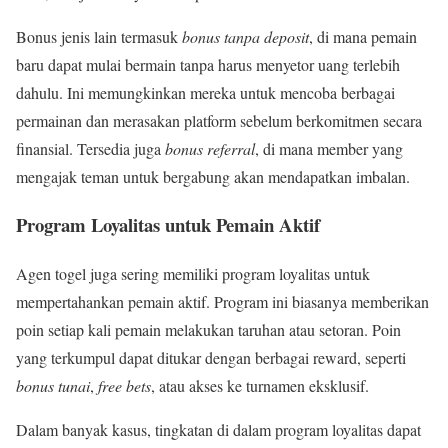
Bonus jenis lain termasuk
bonus tanpa deposit
, di mana pemain
baru dapat mulai bermain tanpa harus menyetor uang terlebih
dahulu. Ini memungkinkan mereka untuk mencoba berbagai
permainan dan merasakan platform sebelum berkomitmen secara
finansial. Tersedia juga
bonus referral
, di mana member yang
mengajak teman untuk bergabung akan mendapatkan imbalan.
Program Loyalitas untuk Pemain Aktif
Agen togel juga sering memiliki program loyalitas untuk
mempertahankan pemain aktif. Program ini biasanya memberikan
poin setiap kali pemain melakukan taruhan atau setoran. Poin
yang terkumpul dapat ditukar dengan berbagai reward, seperti
bonus tunai
,
free bets
, atau akses ke turnamen eksklusif.
Dalam banyak kasus, tingkatan di dalam program loyalitas dapat