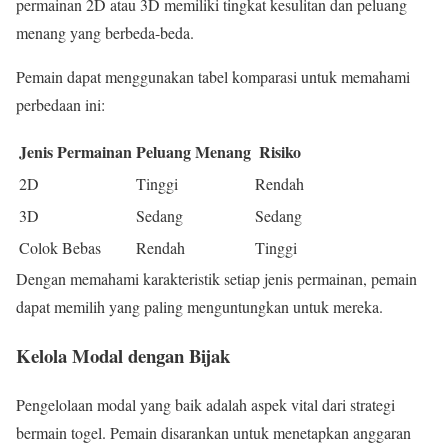
permainan 2D atau 3D memiliki tingkat kesulitan dan peluang
menang yang berbeda-beda.
Pemain dapat menggunakan tabel komparasi untuk memahami
perbedaan ini:
Jenis Permainan
Peluang Menang
Risiko
2D
Tinggi
Rendah
3D
Sedang
Sedang
Colok Bebas
Rendah
Tinggi
Dengan memahami karakteristik setiap jenis permainan, pemain
dapat memilih yang paling menguntungkan untuk mereka.
Kelola Modal dengan Bijak
Pengelolaan modal yang baik adalah aspek vital dari strategi
bermain togel. Pemain disarankan untuk menetapkan anggaran