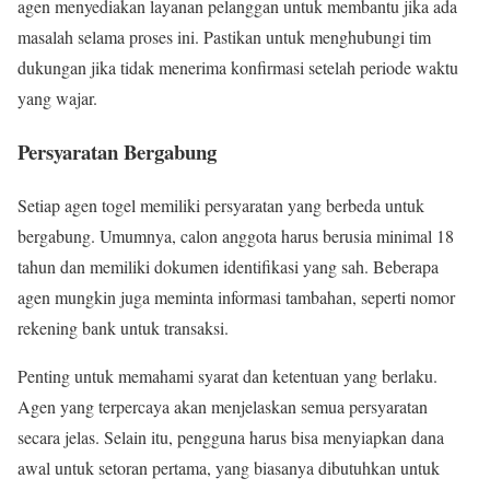
agen menyediakan layanan pelanggan untuk membantu jika ada
masalah selama proses ini. Pastikan untuk menghubungi tim
dukungan jika tidak menerima konfirmasi setelah periode waktu
yang wajar.
Persyaratan Bergabung
Setiap agen togel memiliki persyaratan yang berbeda untuk
bergabung. Umumnya, calon anggota harus berusia minimal 18
tahun dan memiliki dokumen identifikasi yang sah. Beberapa
agen mungkin juga meminta informasi tambahan, seperti nomor
rekening bank untuk transaksi.
Penting untuk memahami syarat dan ketentuan yang berlaku.
Agen yang terpercaya akan menjelaskan semua persyaratan
secara jelas. Selain itu, pengguna harus bisa menyiapkan dana
awal untuk setoran pertama, yang biasanya dibutuhkan untuk