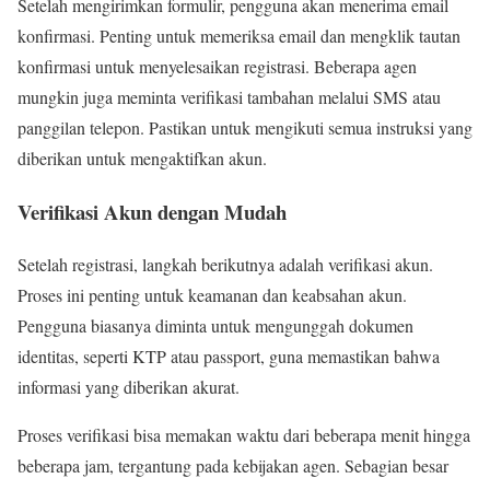
Setelah mengirimkan formulir, pengguna akan menerima email
konfirmasi. Penting untuk memeriksa email dan mengklik tautan
konfirmasi untuk menyelesaikan registrasi. Beberapa agen
mungkin juga meminta verifikasi tambahan melalui SMS atau
panggilan telepon. Pastikan untuk mengikuti semua instruksi yang
diberikan untuk mengaktifkan akun.
Verifikasi Akun dengan Mudah
Setelah registrasi, langkah berikutnya adalah verifikasi akun.
Proses ini penting untuk keamanan dan keabsahan akun.
Pengguna biasanya diminta untuk mengunggah dokumen
identitas, seperti KTP atau passport, guna memastikan bahwa
informasi yang diberikan akurat.
Proses verifikasi bisa memakan waktu dari beberapa menit hingga
beberapa jam, tergantung pada kebijakan agen. Sebagian besar