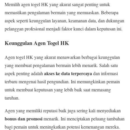
Memilih agen togel HK yang akurat sangat penting untuk
memastikan pengalaman bermain yang memuaskan. Beberapa
aspek seperti keunggulan layanan, keamanan data, dan dukungan
pelanggan profesional menjadi faktor kunci dalam keputusan ini.
Keunggulan Agen Togel HK
Agen togel HK yang akurat menawarkan berbagai keunggulan
yang membuat pengalaman bermain lebih menarik. Salah satu
akses ke data terpercaya
aspek penting adalah
dan informasi
terbaru mengenai hasil pengundian. Ini memungkinkan pemain
untuk membuat keputusan yang lebih baik saat memasang
taruhan.
Agen yang memiliki reputasi baik juga sering kali menyediakan
bonus dan promosi
menarik. Ini menciptakan peluang tambahan
bagi pemain untuk meningkatkan potensi kemenangan mereka.