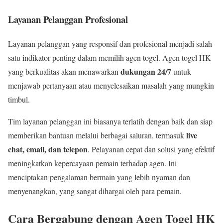
Layanan Pelanggan Profesional
Layanan pelanggan yang responsif dan profesional menjadi salah
satu indikator penting dalam memilih agen togel. Agen togel HK
dukungan 24/7
yang berkualitas akan menawarkan
untuk
menjawab pertanyaan atau menyelesaikan masalah yang mungkin
timbul.
Tim layanan pelanggan ini biasanya terlatih dengan baik dan siap
live
memberikan bantuan melalui berbagai saluran, termasuk
chat, email, dan telepon
. Pelayanan cepat dan solusi yang efektif
meningkatkan kepercayaan pemain terhadap agen. Ini
menciptakan pengalaman bermain yang lebih nyaman dan
menyenangkan, yang sangat dihargai oleh para pemain.
Cara Bergabung dengan Agen Togel HK