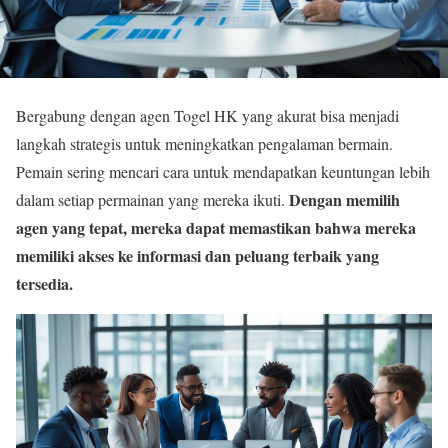
Bergabung dengan agen Togel HK yang akurat bisa menjadi
langkah strategis untuk meningkatkan pengalaman bermain.
Pemain sering mencari cara untuk mendapatkan keuntungan lebih
Dengan memilih
dalam setiap permainan yang mereka ikuti.
agen yang tepat, mereka dapat memastikan bahwa mereka
memiliki akses ke informasi dan peluang terbaik yang
tersedia.