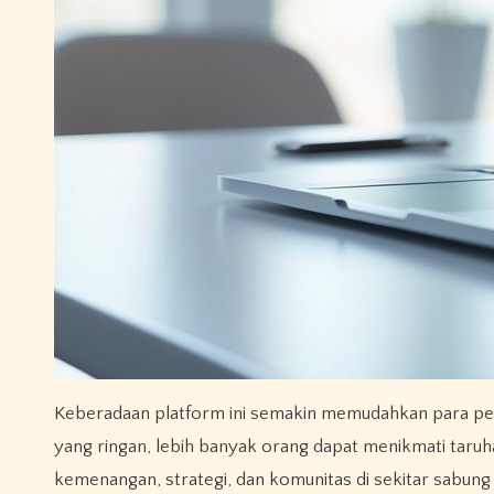
Keberadaan platform ini semakin memudahkan para pem
yang ringan, lebih banyak orang dapat menikmati taru
kemenangan, strategi, dan komunitas di sekitar sabung