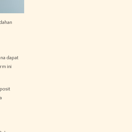
udahan
una dapat
rm ini
posit
a