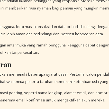
line adalah layanan pelanggan yang responsif. Mereka menye
 ini memberikan rasa nyaman bagi pemain yang mungkin memil
ngguna. Informasi transaksi dan data pribadi dilindungi denga
in lebih aman dan terlindungi dari potensi kebocoran data.
dengan antarmuka yang ramah pengguna. Pengguna dapat denga
hkan tanpa kesulitan.
aran
bkan memenuhi beberapa syarat dasar. Pertama, calon pendaf
an bahwa semua peserta taruhan memenuhi ketentuan usia yang 
si penting, seperti nama lengkap, alamat email, dan nomor 
menerima email konfirmasi untuk mengaktifkan akun mereka.