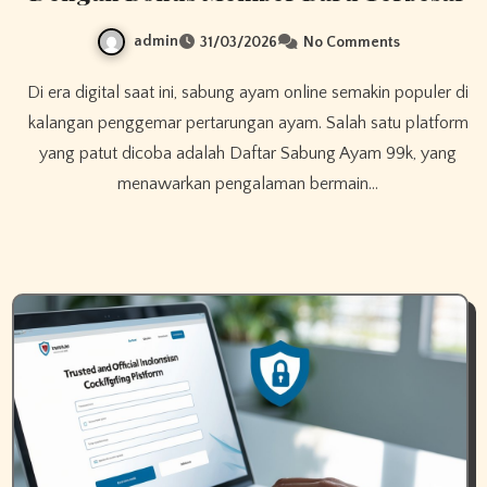
admin
31/03/2026
No Comments
Di era digital saat ini, sabung ayam online semakin populer di
kalangan penggemar pertarungan ayam. Salah satu platform
yang patut dicoba adalah Daftar Sabung Ayam 99k, yang
menawarkan pengalaman bermain…