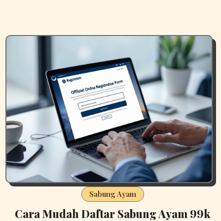
Sabung Ayam
Cara Mudah Daftar Sabung Ayam 99k