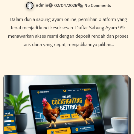
admin
02/04/2026
No Comments
Dalam dunia sabung ayam online, pemilihan platform yang
tepat menjadi kunci kesuksesan. Daftar Sabung Ayam 99k
menawarkan akses resmi dengan deposit rendah dan proses
tarik dana yang cepat, menjadikannya pilihan…