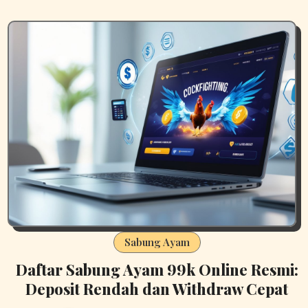
Sabung Ayam
Daftar Sabung Ayam 99k Online Resmi:
Deposit Rendah dan Withdraw Cepat