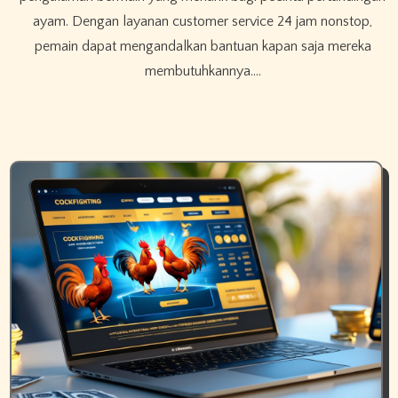
ayam. Dengan layanan customer service 24 jam nonstop,
pemain dapat mengandalkan bantuan kapan saja mereka
membutuhkannya.…