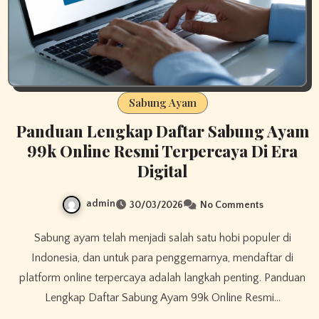
Sabung Ayam
Panduan Lengkap Daftar Sabung Ayam
99k Online Resmi Terpercaya Di Era
Digital
admin
30/03/2026
No Comments
Sabung ayam telah menjadi salah satu hobi populer di
Indonesia, dan untuk para penggemarnya, mendaftar di
platform online terpercaya adalah langkah penting. Panduan
Lengkap Daftar Sabung Ayam 99k Online Resmi…