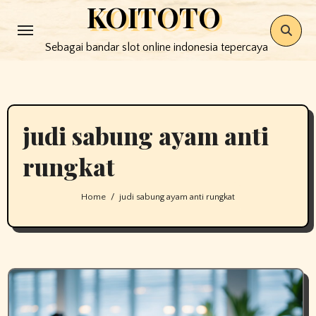
KOITOTO
Skip
to
Sebagai bandar slot online indonesia tepercaya
content
judi sabung ayam anti
rungkat
Home
judi sabung ayam anti rungkat