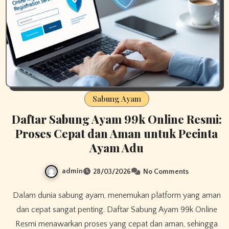
Sabung Ayam
Daftar Sabung Ayam 99k Online Resmi:
Proses Cepat dan Aman untuk Pecinta
Ayam Adu
admin
28/03/2026
No Comments
Dalam dunia sabung ayam, menemukan platform yang aman
dan cepat sangat penting. Daftar Sabung Ayam 99k Online
Resmi menawarkan proses yang cepat dan aman, sehingga