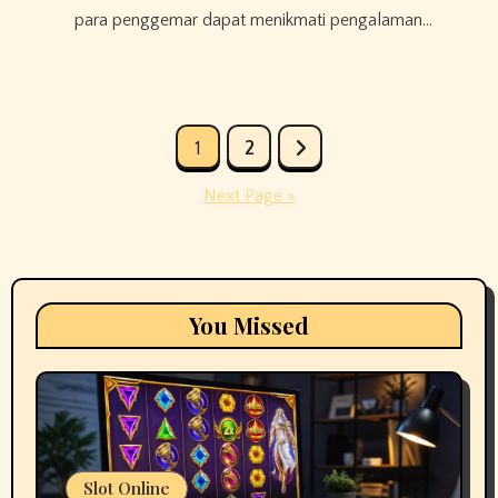
para penggemar dapat menikmati pengalaman…
Posts
1
2
pagination
Next Page »
You Missed
Slot Online