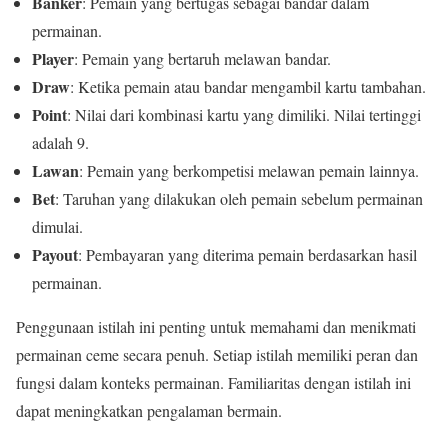
Banker
: Pemain yang bertugas sebagai bandar dalam
permainan.
Player
: Pemain yang bertaruh melawan bandar.
Draw
: Ketika pemain atau bandar mengambil kartu tambahan.
Point
: Nilai dari kombinasi kartu yang dimiliki. Nilai tertinggi
adalah 9.
Lawan
: Pemain yang berkompetisi melawan pemain lainnya.
Bet
: Taruhan yang dilakukan oleh pemain sebelum permainan
dimulai.
Payout
: Pembayaran yang diterima pemain berdasarkan hasil
permainan.
Penggunaan istilah ini penting untuk memahami dan menikmati
permainan ceme secara penuh. Setiap istilah memiliki peran dan
fungsi dalam konteks permainan. Familiaritas dengan istilah ini
dapat meningkatkan pengalaman bermain.