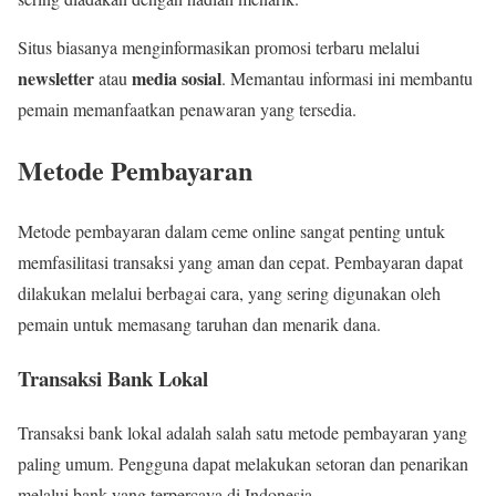
Situs biasanya menginformasikan promosi terbaru melalui
newsletter
media sosial
atau
. Memantau informasi ini membantu
pemain memanfaatkan penawaran yang tersedia.
Metode Pembayaran
Metode pembayaran dalam ceme online sangat penting untuk
memfasilitasi transaksi yang aman dan cepat. Pembayaran dapat
dilakukan melalui berbagai cara, yang sering digunakan oleh
pemain untuk memasang taruhan dan menarik dana.
Transaksi Bank Lokal
Transaksi bank lokal adalah salah satu metode pembayaran yang
paling umum. Pengguna dapat melakukan setoran dan penarikan
melalui bank yang terpercaya di Indonesia.