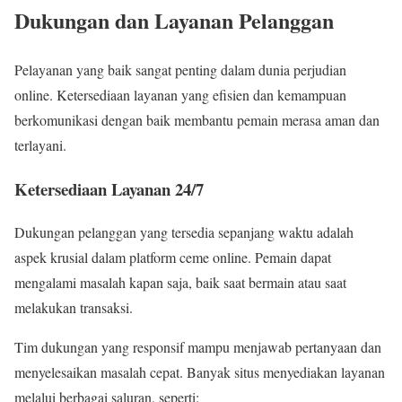
Dukungan dan Layanan Pelanggan
Pelayanan yang baik sangat penting dalam dunia perjudian
online. Ketersediaan layanan yang efisien dan kemampuan
berkomunikasi dengan baik membantu pemain merasa aman dan
terlayani.
Ketersediaan Layanan 24/7
Dukungan pelanggan yang tersedia sepanjang waktu adalah
aspek krusial dalam platform ceme online. Pemain dapat
mengalami masalah kapan saja, baik saat bermain atau saat
melakukan transaksi.
Tim dukungan yang responsif mampu menjawab pertanyaan dan
menyelesaikan masalah cepat. Banyak situs menyediakan layanan
melalui berbagai saluran, seperti: