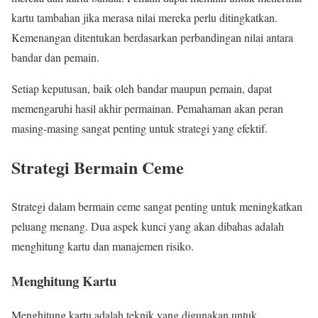
kartu tambahan jika merasa nilai mereka perlu ditingkatkan.
Kemenangan ditentukan berdasarkan perbandingan nilai antara
bandar dan pemain.
Setiap keputusan, baik oleh bandar maupun pemain, dapat
memengaruhi hasil akhir permainan. Pemahaman akan peran
masing-masing sangat penting untuk strategi yang efektif.
Strategi Bermain Ceme
Strategi dalam bermain ceme sangat penting untuk meningkatkan
peluang menang. Dua aspek kunci yang akan dibahas adalah
menghitung kartu dan manajemen risiko.
Menghitung Kartu
Menghitung kartu adalah teknik yang digunakan untuk