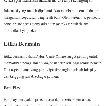
ketika agen memahami masalah mereka tanpa kebingungan.
Informasi yang mudah dipahami akan membantu pemain dalam
mengambil keputusan yang lebih baik. Oleh karena itu, penyedia
ceme online harus memastikan tim mereka terlatih dalam
komunikasi yang efektif.
Etika Bermain
Etika bermain dalam Daftar Ceme Online sangat penting untuk
memastikan pengalaman yang positif dan adil bagi semua pemain.
Dua aspek utama yang perlu dipertimbangkan adalah fair play
dan tanggung jawab sebagai pemain.
Fair Play
Fair play merupakan prinsip dasar dalam setiap permainan.
Pemain diharapkan menghormati aturan dan prosedur yang telah