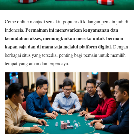
Ceme online menjadi semakin populer di kalangan pemain judi di
Permainan ini menawarkan kenyamanan dan
Indonesia.
kemudahan akses, memungkinkan mereka untuk bermain
kapan saja dan di mana saja melalui platform digital.
Dengan
berbagai situs yang tersedia, penting bagi pemain untuk memilih
tempat yang aman dan terpercaya.