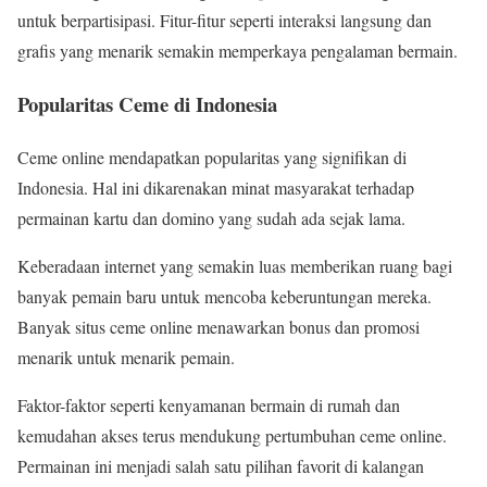
untuk berpartisipasi. Fitur-fitur seperti interaksi langsung dan
grafis yang menarik semakin memperkaya pengalaman bermain.
Popularitas Ceme di Indonesia
Ceme online mendapatkan popularitas yang signifikan di
Indonesia. Hal ini dikarenakan minat masyarakat terhadap
permainan kartu dan domino yang sudah ada sejak lama.
Keberadaan internet yang semakin luas memberikan ruang bagi
banyak pemain baru untuk mencoba keberuntungan mereka.
Banyak situs ceme online menawarkan bonus dan promosi
menarik untuk menarik pemain.
Faktor-faktor seperti kenyamanan bermain di rumah dan
kemudahan akses terus mendukung pertumbuhan ceme online.
Permainan ini menjadi salah satu pilihan favorit di kalangan