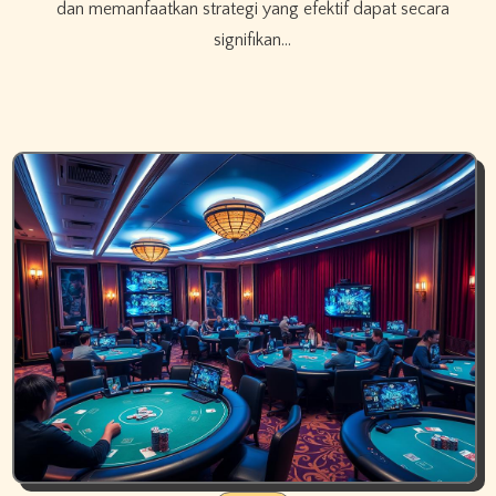
dan memanfaatkan strategi yang efektif dapat secara
signifikan…