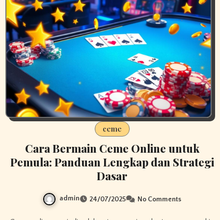
ceme
Cara Bermain Ceme Online untuk
Pemula: Panduan Lengkap dan Strategi
Dasar
admin
24/07/2025
No Comments