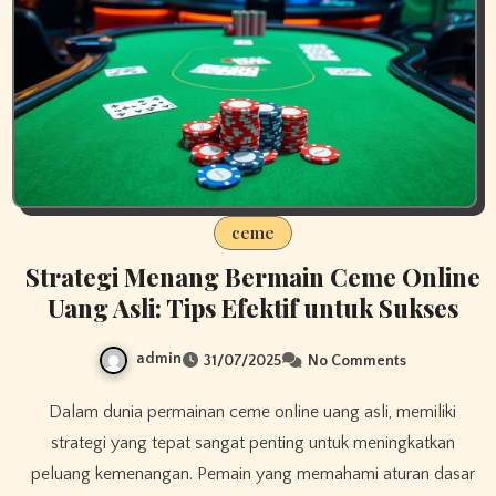
ceme
Strategi Menang Bermain Ceme Online
Uang Asli: Tips Efektif untuk Sukses
admin
31/07/2025
No Comments
Dalam dunia permainan ceme online uang asli, memiliki
strategi yang tepat sangat penting untuk meningkatkan
peluang kemenangan. Pemain yang memahami aturan dasar