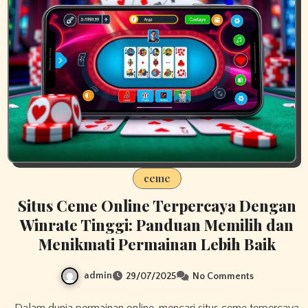
ceme
Situs Ceme Online Terpercaya Dengan
Winrate Tinggi: Panduan Memilih dan
Menikmati Permainan Lebih Baik
admin
29/07/2025
No Comments