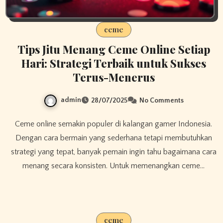
ceme
Tips Jitu Menang Ceme Online Setiap
Hari: Strategi Terbaik untuk Sukses
Terus-Menerus
admin
28/07/2025
No Comments
Ceme online semakin populer di kalangan gamer Indonesia.
Dengan cara bermain yang sederhana tetapi membutuhkan
strategi yang tepat, banyak pemain ingin tahu bagaimana cara
menang secara konsisten. Untuk memenangkan ceme…
ceme