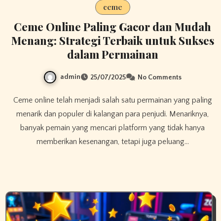
ceme
Ceme Online Paling Gacor dan Mudah
Menang: Strategi Terbaik untuk Sukses
dalam Permainan
admin
25/07/2025
No Comments
Ceme online telah menjadi salah satu permainan yang paling
menarik dan populer di kalangan para penjudi. Menariknya,
banyak pemain yang mencari platform yang tidak hanya
memberikan kesenangan, tetapi juga peluang…