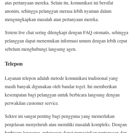
atas pertanyaan mereka. Selain itu, komunikasi ini bersifat
anonim, sehingga pelanggan merasa lebih nyaman dalam
mengungkapkan masalah atau pertanyaan mereka.
Sistem live chat sering dilengkapi dengan FAQ otomatis, sehingga
pelanggan dapat menemukan informasi umum dengan lebih cepat
sebelum menghubungi langsung agen.
Telepon
Layanan telepon adalah metode komunikasi tradisional yang
masih banyak digunakan oleh bandar togel. Ini memberikan
kesempatan bagi pelanggan untuk berbicara langsung dengan
perwakilan customer service.
Sektor ini sangat penting bagi pengguna yang memerlukan
penjelasan menyeluruh atau memiliki masalah kompleks. Dengan
berbicara langsung, pelanggan dapat mengajukan pertanyaan dan