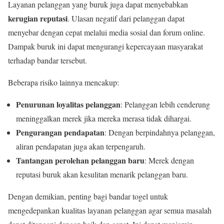
Layanan pelanggan yang buruk juga dapat menyebabkan
kerugian reputasi
. Ulasan negatif dari pelanggan dapat
menyebar dengan cepat melalui media sosial dan forum online.
Dampak buruk ini dapat mengurangi kepercayaan masyarakat
terhadap bandar tersebut.
Beberapa risiko lainnya mencakup:
Penurunan loyalitas pelanggan
: Pelanggan lebih cenderung
meninggalkan merek jika mereka merasa tidak dihargai.
Pengurangan pendapatan
: Dengan berpindahnya pelanggan,
aliran pendapatan juga akan terpengaruh.
Tantangan perolehan pelanggan baru
: Merek dengan
reputasi buruk akan kesulitan menarik pelanggan baru.
Dengan demikian, penting bagi bandar togel untuk
mengedepankan kualitas layanan pelanggan agar semua masalah