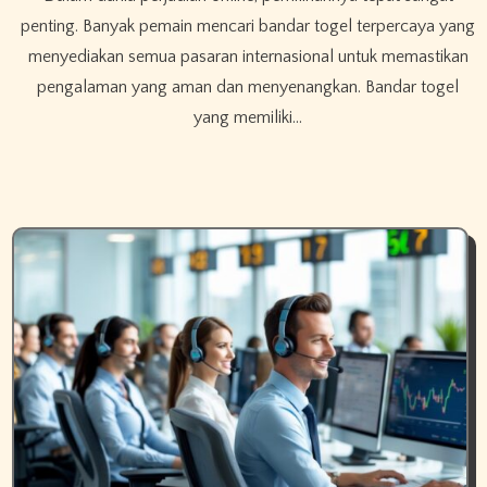
penting. Banyak pemain mencari bandar togel terpercaya yang
menyediakan semua pasaran internasional untuk memastikan
pengalaman yang aman dan menyenangkan. Bandar togel
yang memiliki…