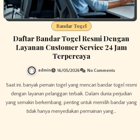
Bandar Togel
Daftar Bandar Togel Resmi Dengan
Layanan Customer Service 24 Jam
Terpercaya
admin
16/05/2026
No Comments
Saat ini, banyak pemain togel yang mencari bandar togel resmi
dengan layanan pelanggan terbaik. Dalam dunia perjudian
yang semakin berkembang, penting untuk memilih bandar yang
tidak hanya menyediakan permainan yang…