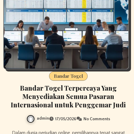
Bandar Togel
Bandar Togel Terpercaya Yang
Menyediakan Semua Pasaran
Internasional untuk Penggemar Judi
admin
17/05/2026
No Comments
Dalam dunia perjudian online, pemilihannya tepat sangat