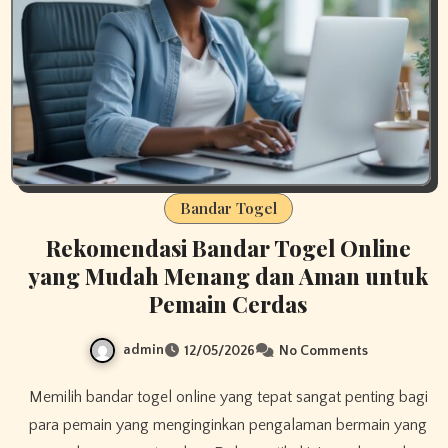
Bandar Togel
Rekomendasi Bandar Togel Online
yang Mudah Menang dan Aman untuk
Pemain Cerdas
admin
12/05/2026
No Comments
Memilih bandar togel online yang tepat sangat penting bagi
para pemain yang menginginkan pengalaman bermain yang