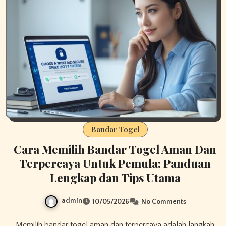
Bandar Togel
Cara Memilih Bandar Togel Aman Dan
Terpercaya Untuk Pemula: Panduan
Lengkap dan Tips Utama
admin
10/05/2026
No Comments
Memilih bandar togel aman dan terpercaya adalah langkah