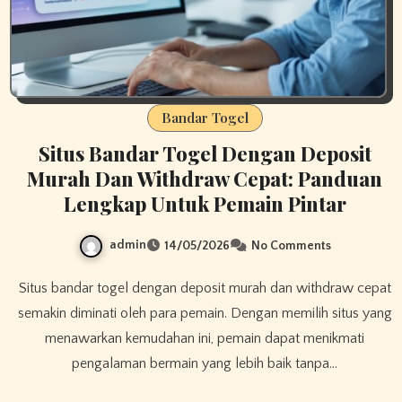
Bandar Togel
Situs Bandar Togel Dengan Deposit
Murah Dan Withdraw Cepat: Panduan
Lengkap Untuk Pemain Pintar
admin
14/05/2026
No Comments
Situs bandar togel dengan deposit murah dan withdraw cepat
semakin diminati oleh para pemain. Dengan memilih situs yang
menawarkan kemudahan ini, pemain dapat menikmati
pengalaman bermain yang lebih baik tanpa…