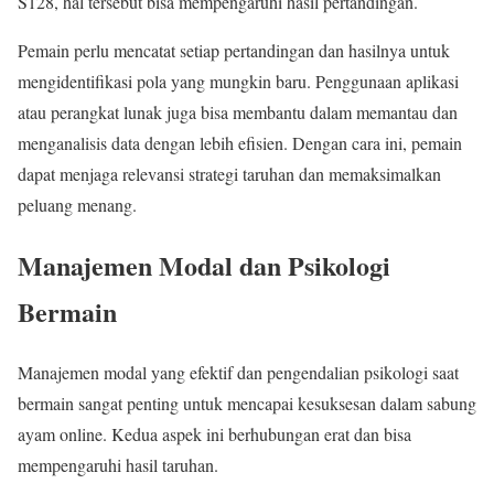
S128, hal tersebut bisa mempengaruhi hasil pertandingan.
Pemain perlu mencatat setiap pertandingan dan hasilnya untuk
mengidentifikasi pola yang mungkin baru. Penggunaan aplikasi
atau perangkat lunak juga bisa membantu dalam memantau dan
menganalisis data dengan lebih efisien. Dengan cara ini, pemain
dapat menjaga relevansi strategi taruhan dan memaksimalkan
peluang menang.
Manajemen Modal dan Psikologi
Bermain
Manajemen modal yang efektif dan pengendalian psikologi saat
bermain sangat penting untuk mencapai kesuksesan dalam sabung
ayam online. Kedua aspek ini berhubungan erat dan bisa
mempengaruhi hasil taruhan.