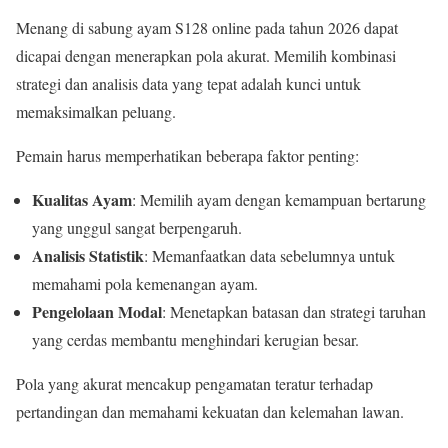
Menang di sabung ayam S128 online pada tahun 2026 dapat
dicapai dengan menerapkan pola akurat. Memilih kombinasi
strategi dan analisis data yang tepat adalah kunci untuk
memaksimalkan peluang.
Pemain harus memperhatikan beberapa faktor penting:
Kualitas Ayam
: Memilih ayam dengan kemampuan bertarung
yang unggul sangat berpengaruh.
Analisis Statistik
: Memanfaatkan data sebelumnya untuk
memahami pola kemenangan ayam.
Pengelolaan Modal
: Menetapkan batasan dan strategi taruhan
yang cerdas membantu menghindari kerugian besar.
Pola yang akurat mencakup pengamatan teratur terhadap
pertandingan dan memahami kekuatan dan kelemahan lawan.