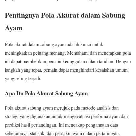
Pentingnya Pola Akurat dalam Sabung
Ayam
Pola akurat dalam sabung ayam adalah kunci untuk
meningkatkan peluang menang. Memahami dan menerapkan pola
ini dapat memberikan pemain keunggulan dalam taruhan. Dengan
langkah yang tepat, pemain dapat menghindari kesalahan umum
yang sering terjadi.
Apa Itu Pola Akurat Sabung Ayam
Pola akurat sabung ayam merujuk pada metode analisis dan
strategi yang digunakan untuk mengevaluasi performa ayam dan
prediksi hasil pertandingan. Ini mencakup pengamatan data
sebelumnya, statistik, dan perilaku ayam dalam pertarungan.