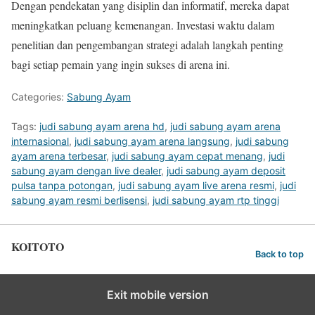
Dengan pendekatan yang disiplin dan informatif, mereka dapat
meningkatkan peluang kemenangan. Investasi waktu dalam
penelitian dan pengembangan strategi adalah langkah penting
bagi setiap pemain yang ingin sukses di arena ini.
Categories:
Sabung Ayam
Tags:
judi sabung ayam arena hd
,
judi sabung ayam arena
internasional
,
judi sabung ayam arena langsung
,
judi sabung
ayam arena terbesar
,
judi sabung ayam cepat menang
,
judi
sabung ayam dengan live dealer
,
judi sabung ayam deposit
pulsa tanpa potongan
,
judi sabung ayam live arena resmi
,
judi
sabung ayam resmi berlisensi
,
judi sabung ayam rtp tinggi
KOITOTO
Back to top
Exit mobile version