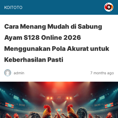
KOITOTO
Cara Menang Mudah di Sabung
Ayam S128 Online 2026
Menggunakan Pola Akurat untuk
Keberhasilan Pasti
admin
7 months ago