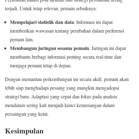
terjadi. Untuk tetap relevan, pemain sebaiknya:
Mempelajari statistik dan data
: Informasi ini dapat
memberikan wawasan tentang perubahan dalam preferensi
pemain lain.
Membangun jaringan sesama pemain
: Jaringan ini dapat
membantu berbagi informasi penting secara real-time dan
menjaga pemain tetap di depan.
Dengan memantau perkembangan ini secara aktif, pemain akan
lebih siap menghadapi pesaing yang mungkin mengadopsi
strategi baru. Adaptasi yang cepat dan fokus pada analisis
mendalam sering kali menjadi kunci kemenangan dalam
persaingan yang ketat.
Kesimpulan