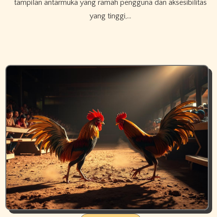
tampilan antarmuka yang ramah pengguna dan aksesibilitas
yang tinggi,…