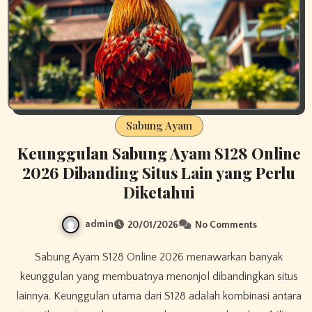
Sabung Ayam
Keunggulan Sabung Ayam S128 Online
2026 Dibanding Situs Lain yang Perlu
Diketahui
admin
20/01/2026
No Comments
Sabung Ayam S128 Online 2026 menawarkan banyak
keunggulan yang membuatnya menonjol dibandingkan situs
lainnya. Keunggulan utama dari S128 adalah kombinasi antara