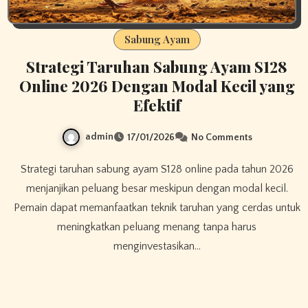
Sabung Ayam
Strategi Taruhan Sabung Ayam S128
Online 2026 Dengan Modal Kecil yang
Efektif
admin
17/01/2026
No Comments
Strategi taruhan sabung ayam S128 online pada tahun 2026
menjanjikan peluang besar meskipun dengan modal kecil.
Pemain dapat memanfaatkan teknik taruhan yang cerdas untuk
meningkatkan peluang menang tanpa harus
menginvestasikan…