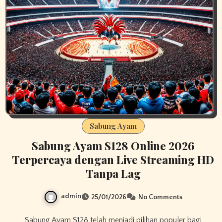
Sabung Ayam
Sabung Ayam S128 Online 2026
Terpercaya dengan Live Streaming HD
Tanpa Lag
admin
25/01/2026
No Comments
Sabung Ayam S128 telah menjadi pilihan populer bagi