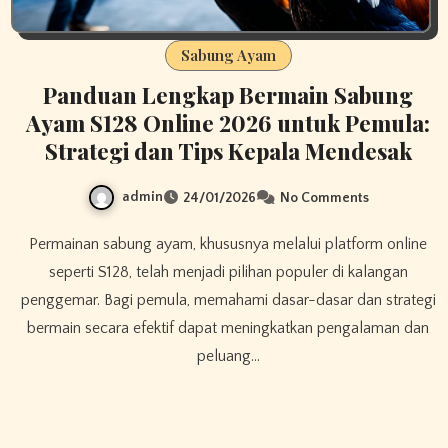
Sabung Ayam
Panduan Lengkap Bermain Sabung
Ayam S128 Online 2026 untuk Pemula:
Strategi dan Tips Kepala Mendesak
admin
24/01/2026
No Comments
Permainan sabung ayam, khususnya melalui platform online
seperti S128, telah menjadi pilihan populer di kalangan
penggemar. Bagi pemula, memahami dasar-dasar dan strategi
bermain secara efektif dapat meningkatkan pengalaman dan
peluang…