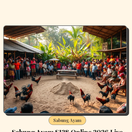
Sabung Ayam
Sabung Ayam S128 Online 2026 Live