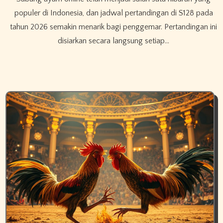
populer di Indonesia, dan jadwal pertandingan di S128 pada
tahun 2026 semakin menarik bagi penggemar. Pertandingan ini
disiarkan secara langsung setiap…