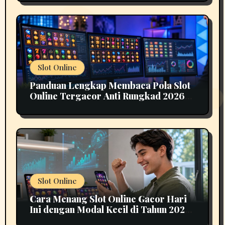
Slot Online
Panduan Lengkap Membaca Pola Slot
Online Tergacor Anti Rungkad 2026
Untuk Pemain Cerdas
Slot Online
Cara Menang Slot Online Gacor Hari
Ini dengan Modal Kecil di Tahun 2026:
Strategi Ampuh dan Tips Praktis