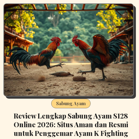
Sabung Ayam
Review Lengkap Sabung Ayam S128
Online 2026: Situs Aman dan Resmi
untuk Penggemar Ayam K Fighting