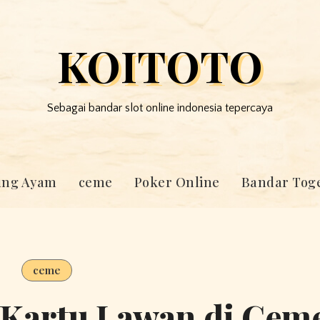
KOITOTO
Sebagai bandar slot online indonesia tepercaya
ung Ayam
ceme
Poker Online
Bandar Tog
ceme
Kartu Lawan di Cem