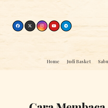
Skip
to
content
Home
Judi Basket
Sab
Cara Membaca 