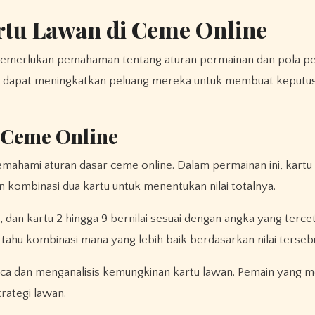
tu Lawan di Ceme Online
emerlukan pemahaman tentang aturan permainan dan pola p
in dapat meningkatkan peluang mereka untuk membuat keputu
Ceme Online
ahami aturan dasar ceme online. Dalam permainan ini, kartu 
kombinasi dua kartu untuk menentukan nilai totalnya.
tu, dan kartu 2 hingga 9 bernilai sesuai dengan angka yang terce
ri tahu kombinasi mana yang lebih baik berdasarkan nilai terseb
ca dan menganalisis kemungkinan kartu lawan. Pemain yang
rategi lawan.