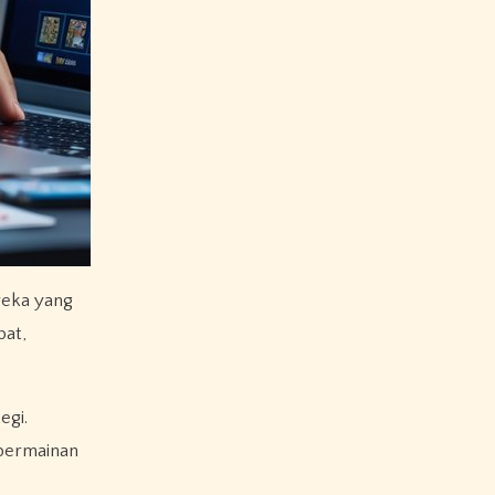
reka yang
pat,
egi.
 permainan