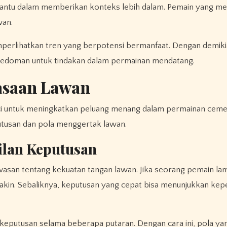
antu dalam memberikan konteks lebih dalam. Pemain yang me
wan.
erlihatkan tren yang berpotensi bermanfaat. Dengan demiki
pedoman untuk tindakan dalam permainan mendatang.
asaan Lawan
 untuk meningkatkan peluang menang dalam permainan ceme 
tusan dan pola menggertak lawan.
lan Keputusan
an tentang kekuatan tangan lawan. Jika seorang pemain la
kin. Sebaliknya, keputusan yang cepat bisa menunjukkan kep
eputusan selama beberapa putaran. Dengan cara ini, pola ya