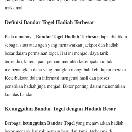
maksimal.
Definisi Bandar Togel Hadiah Terbesar
Bandar Togel Hadiah Terbesar
Pada umumnya,
dapat diartikan
sebagai situs atau agen yang menawarkan jackpot dan hadiah
besar dalam permainan togel. Hal ini menjadi daya tarik
tersendiri, karena para pemain memiliki kesempatan untuk
memenangkan dana yang mungkin mengubah kehidupan mereka.
Keterbukaan dalam informasi mengenai hasil dan proses
penarikan hadiah juga menjadi faktor penting dalam menentukan
kualitas bandar.
Keunggulan Bandar Togel dengan Hadiah Besar
keunggulan Bandar Togel
Berbagai
yang menawarkan hadiah
besar menarik banyak pemain baru dan lama. Beberapa di