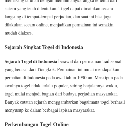
memasang taruhan dengan memilih angka-angka tertentu dari
sistem yang telah ditentukan. Togel dapat dimainkan secara
langsung di tempat-tempat perjudian, dan saat ini bisa juga
dilakukan secara online, menjadikan permainan ini semakin
mudah diakses.
Sejarah Singkat Togel di Indonesia
Sejarah Togel di Indonesia
berawal dari permainan tradisional
yang berasal dari Tiongkok. Permainan ini mulai mendapatkan
perhatian di Indonesia pada awal tahun 1990-an. Meskipun pada
awalnya togel tidak terlalu populer, seiring berjalannya waktu,
togel mulai menjadi bagian dari budaya perjudian masyarakat.
Banyak catatan sejarah menggambarkan bagaimana togel berhasil
menyusup ke dalam berbagai lapisan masyarakat.
Perkembangan Togel Online