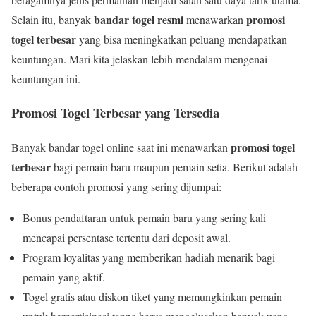
bandar togel resmi
promosi
Selain itu, banyak
menawarkan
togel terbesar
yang bisa meningkatkan peluang mendapatkan
keuntungan. Mari kita jelaskan lebih mendalam mengenai
keuntungan ini.
Promosi Togel Terbesar yang Tersedia
promosi togel
Banyak bandar togel online saat ini menawarkan
terbesar
bagi pemain baru maupun pemain setia. Berikut adalah
beberapa contoh promosi yang sering dijumpai:
Bonus pendaftaran untuk pemain baru yang sering kali
mencapai persentase tertentu dari deposit awal.
Program loyalitas yang memberikan hadiah menarik bagi
pemain yang aktif.
Togel gratis atau diskon tiket yang memungkinkan pemain