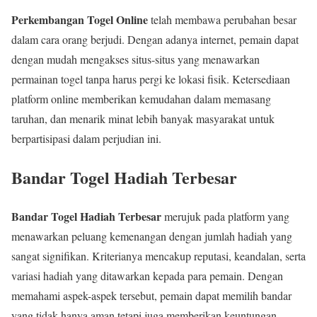
Perkembangan Togel Online
telah membawa perubahan besar
dalam cara orang berjudi. Dengan adanya internet, pemain dapat
dengan mudah mengakses situs-situs yang menawarkan
permainan togel tanpa harus pergi ke lokasi fisik. Ketersediaan
platform online memberikan kemudahan dalam memasang
taruhan, dan menarik minat lebih banyak masyarakat untuk
berpartisipasi dalam perjudian ini.
Bandar Togel Hadiah Terbesar
Bandar Togel Hadiah Terbesar
merujuk pada platform yang
menawarkan peluang kemenangan dengan jumlah hadiah yang
sangat signifikan. Kriterianya mencakup reputasi, keandalan, serta
variasi hadiah yang ditawarkan kepada para pemain. Dengan
memahami aspek-aspek tersebut, pemain dapat memilih bandar
yang tidak hanya aman tetapi juga memberikan keuntungan