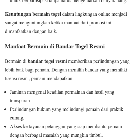
untuk berpartisipasi tanpa harus mengeluarkan banyak uang.
Keuntungan bermain togel
dalam lingkungan online menjadi
sangat menguntungkan ketika manfaat dari promosi ini
dimanfaatkan dengan baik.
Manfaat Bermain di Bandar Togel Resmi
bandar togel resmi
Bermain di
memberikan perlindungan yang
lebih baik bagi pemain. Dengan memilih bandar yang memiliki
lisensi resmi, pemain mendapatkan:
Jaminan mengenai keadilan permainan dan hasil yang
transparan.
Perlindungan hukum yang melindungi pemain dari praktik
curang.
Akses ke layanan pelanggan yang siap membantu pemain
dengan berbagai masalah yang mungkin timbul.