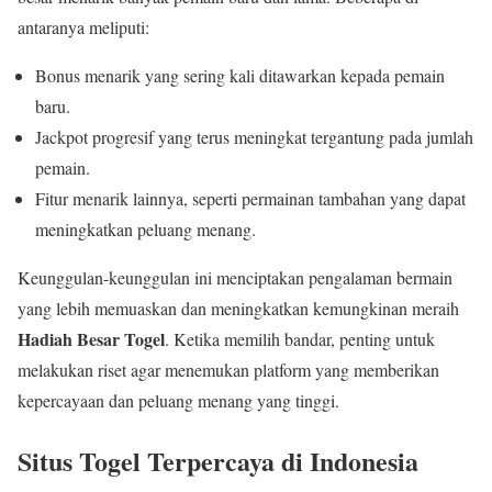
antaranya meliputi:
Bonus menarik yang sering kali ditawarkan kepada pemain
baru.
Jackpot progresif yang terus meningkat tergantung pada jumlah
pemain.
Fitur menarik lainnya, seperti permainan tambahan yang dapat
meningkatkan peluang menang.
Keunggulan-keunggulan ini menciptakan pengalaman bermain
yang lebih memuaskan dan meningkatkan kemungkinan meraih
Hadiah Besar Togel
. Ketika memilih bandar, penting untuk
melakukan riset agar menemukan platform yang memberikan
kepercayaan dan peluang menang yang tinggi.
Situs Togel Terpercaya di Indonesia