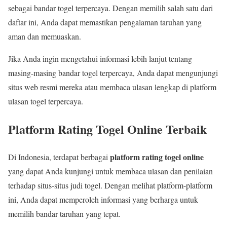
sebagai bandar togel terpercaya. Dengan memilih salah satu dari
daftar ini, Anda dapat memastikan pengalaman taruhan yang
aman dan memuaskan.
Jika Anda ingin mengetahui informasi lebih lanjut tentang
masing-masing bandar togel terpercaya, Anda dapat mengunjungi
situs web resmi mereka atau membaca ulasan lengkap di platform
ulasan togel terpercaya.
Platform Rating Togel Online Terbaik
platform rating togel online
Di Indonesia, terdapat berbagai
yang dapat Anda kunjungi untuk membaca ulasan dan penilaian
terhadap situs-situs judi togel. Dengan melihat platform-platform
ini, Anda dapat memperoleh informasi yang berharga untuk
memilih bandar taruhan yang tepat.