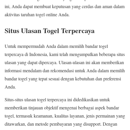
ini, Anda dapat membuat keputusan yang cerdas dan aman dalam
aktivitas taruhan togel online Anda.
Situs Ulasan Togel Terpercaya
Untuk mempermudah Anda dalam memilih bandar togel
terpercaya di Indonesia, kami telah mengumpulkan beberapa situs
ulasan yang dapat dipercaya. Ulasan-ulasan ini akan memberikan
informasi mendalam dan rekomendasi untuk Anda dalam memilih
bandar togel yang tepat sesuai dengan kebutuhan dan preferensi
Anda.
Situs-situs ulasan togel terpercaya ini didedikasikan untuk
memberikan tinjauan objektif mengenai berbagai aspek bandar
togel, termasuk keamanan, kualitas layanan, jenis permainan yang
ditawarkan, dan metode pembayaran yang disupport. Dengan