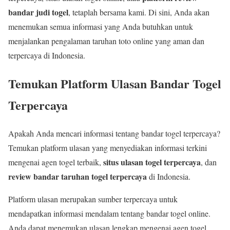
bandar judi togel
, tetaplah bersama kami. Di sini, Anda akan
menemukan semua informasi yang Anda butuhkan untuk
menjalankan pengalaman taruhan toto online yang aman dan
terpercaya di Indonesia.
Temukan Platform Ulasan Bandar Togel
Terpercaya
Apakah Anda mencari informasi tentang bandar togel terpercaya?
Temukan platform ulasan yang menyediakan informasi terkini
situs ulasan togel terpercaya
mengenai agen togel terbaik,
, dan
review bandar taruhan togel terpercaya
di Indonesia.
Platform ulasan merupakan sumber terpercaya untuk
mendapatkan informasi mendalam tentang bandar togel online.
Anda dapat menemukan ulasan lengkap mengenai agen togel