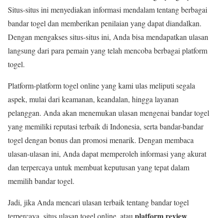
Situs-situs ini menyediakan informasi mendalam tentang berbagai
bandar togel dan memberikan penilaian yang dapat diandalkan.
Dengan mengakses situs-situs ini, Anda bisa mendapatkan ulasan
langsung dari para pemain yang telah mencoba berbagai platform
togel.
Platform-platform togel online yang kami ulas meliputi segala
aspek, mulai dari keamanan, keandalan, hingga layanan
pelanggan. Anda akan menemukan ulasan mengenai bandar togel
yang memiliki reputasi terbaik di Indonesia, serta bandar-bandar
togel dengan bonus dan promosi menarik. Dengan membaca
ulasan-ulasan ini, Anda dapat memperoleh informasi yang akurat
dan terpercaya untuk membuat keputusan yang tepat dalam
memilih bandar togel.
Jadi, jika Anda mencari ulasan terbaik tentang bandar togel
platform review
terpercaya, situs ulasan togel online, atau