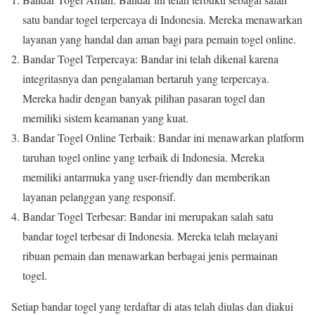
satu bandar togel terpercaya di Indonesia. Mereka menawarkan
layanan yang handal dan aman bagi para pemain togel online.
Bandar Togel Terpercaya: Bandar ini telah dikenal karena
integritasnya dan pengalaman bertaruh yang terpercaya.
Mereka hadir dengan banyak pilihan pasaran togel dan
memiliki sistem keamanan yang kuat.
Bandar Togel Online Terbaik: Bandar ini menawarkan platform
taruhan togel online yang terbaik di Indonesia. Mereka
memiliki antarmuka yang user-friendly dan memberikan
layanan pelanggan yang responsif.
Bandar Togel Terbesar: Bandar ini merupakan salah satu
bandar togel terbesar di Indonesia. Mereka telah melayani
ribuan pemain dan menawarkan berbagai jenis permainan
togel.
Setiap bandar togel yang terdaftar di atas telah diulas dan diakui