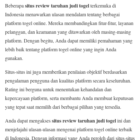
situs review taruhan judi togel
Beberapa
terkemuka di
Indonesia menawarkan ulasan mendalam tentang berbagai
platform togel online. Mereka membandingkan fitur-fitur, layanan
pelanggan, dan keamanan yang ditawarkan oleh masing-masing
platform. Dengan begitu, Anda dapat memiliki pemahaman yang
lebih baik tentang platform togel online yang ingin Anda
gunakan.
Situs-situs ini juga memberikan penilaian objektif berdasarkan
pengalaman pengguna dan kualitas platform secara keseluruhan.
Rating ini berguna untuk menentukan kehandalan dan
kepercayaan platform, serta membantu Anda membuat keputusan
yang tepat saat memilih dari berbagai pilihan yang tersedia.
situs review taruhan judi togel
Anda dapat mengakses
ini dan
menjelajahi ulasan-ulasan mengenai platform togel online terbaik
di Indonesia. Dengan informasi yang Anda peroleh dari situs-situs