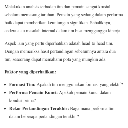
Melakukan analisis terhadap tim dan pemain sangat krusial
sebelum memasang taruhan. Pemain yang sedang dalam performa
baik dapat memberikan keuntungan signifikan. Sebaliknya,
cedera atau masalah internal dalam tim bisa mengganggu kinerja.
Aspek lain yang perlu diperhatikan adalah head-to-head tim.
Dengan memeriksa hasil pertandingan sebelumnya antara dua
tim, seseorang dapat memahami pola yang mungkin ada.
Faktor yang diperhatikan:
Formasi Tim:
Apakah tim menggunakan formasi yang efektif?
Performa Pemain Kunci:
Apakah pemain kunci dalam
kondisi prima?
Rekor Pertandingan Terakhir:
Bagaimana performa tim
dalam beberapa pertandingan terakhir?