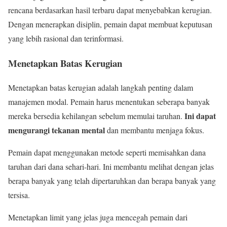
rencana berdasarkan hasil terbaru dapat menyebabkan kerugian.
Dengan menerapkan disiplin, pemain dapat membuat keputusan
yang lebih rasional dan terinformasi.
Menetapkan Batas Kerugian
Menetapkan batas kerugian adalah langkah penting dalam
manajemen modal. Pemain harus menentukan seberapa banyak
Ini dapat
mereka bersedia kehilangan sebelum memulai taruhan.
mengurangi tekanan mental
dan membantu menjaga fokus.
Pemain dapat menggunakan metode seperti memisahkan dana
taruhan dari dana sehari-hari. Ini membantu melihat dengan jelas
berapa banyak yang telah dipertaruhkan dan berapa banyak yang
tersisa.
Menetapkan limit yang jelas juga mencegah pemain dari