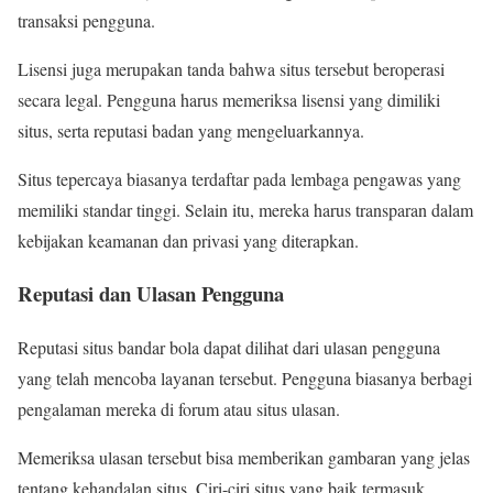
transaksi pengguna.
Lisensi juga merupakan tanda bahwa situs tersebut beroperasi
secara legal. Pengguna harus memeriksa lisensi yang dimiliki
situs, serta reputasi badan yang mengeluarkannya.
Situs tepercaya biasanya terdaftar pada lembaga pengawas yang
memiliki standar tinggi. Selain itu, mereka harus transparan dalam
kebijakan keamanan dan privasi yang diterapkan.
Reputasi dan Ulasan Pengguna
Reputasi situs bandar bola dapat dilihat dari ulasan pengguna
yang telah mencoba layanan tersebut. Pengguna biasanya berbagi
pengalaman mereka di forum atau situs ulasan.
Memeriksa ulasan tersebut bisa memberikan gambaran yang jelas
tentang kehandalan situs. Ciri-ciri situs yang baik termasuk