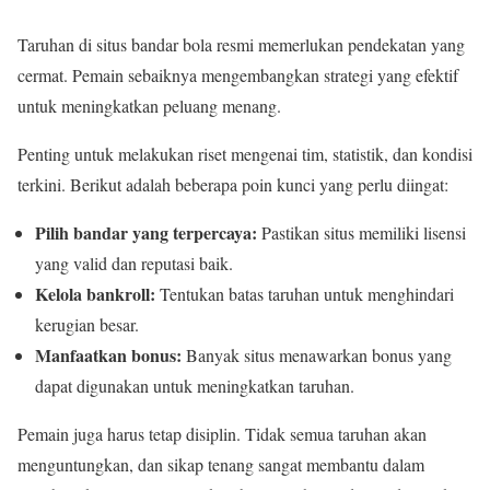
Taruhan di situs bandar bola resmi memerlukan pendekatan yang
cermat. Pemain sebaiknya mengembangkan strategi yang efektif
untuk meningkatkan peluang menang.
Penting untuk melakukan riset mengenai tim, statistik, dan kondisi
terkini. Berikut adalah beberapa poin kunci yang perlu diingat:
Pilih bandar yang terpercaya:
Pastikan situs memiliki lisensi
yang valid dan reputasi baik.
Kelola bankroll:
Tentukan batas taruhan untuk menghindari
kerugian besar.
Manfaatkan bonus:
Banyak situs menawarkan bonus yang
dapat digunakan untuk meningkatkan taruhan.
Pemain juga harus tetap disiplin. Tidak semua taruhan akan
menguntungkan, dan sikap tenang sangat membantu dalam