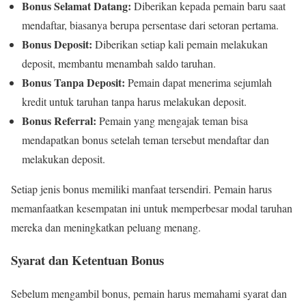
Bonus Selamat Datang:
Diberikan kepada pemain baru saat
mendaftar, biasanya berupa persentase dari setoran pertama.
Bonus Deposit:
Diberikan setiap kali pemain melakukan
deposit, membantu menambah saldo taruhan.
Bonus Tanpa Deposit:
Pemain dapat menerima sejumlah
kredit untuk taruhan tanpa harus melakukan deposit.
Bonus Referral:
Pemain yang mengajak teman bisa
mendapatkan bonus setelah teman tersebut mendaftar dan
melakukan deposit.
Setiap jenis bonus memiliki manfaat tersendiri. Pemain harus
memanfaatkan kesempatan ini untuk memperbesar modal taruhan
mereka dan meningkatkan peluang menang.
Syarat dan Ketentuan Bonus
Sebelum mengambil bonus, pemain harus memahami syarat dan