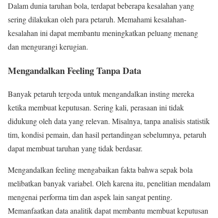
Dalam dunia taruhan bola, terdapat beberapa kesalahan yang
sering dilakukan oleh para petaruh. Memahami kesalahan-
kesalahan ini dapat membantu meningkatkan peluang menang
dan mengurangi kerugian.
Mengandalkan Feeling Tanpa Data
Banyak petaruh tergoda untuk mengandalkan insting mereka
ketika membuat keputusan. Sering kali, perasaan ini tidak
didukung oleh data yang relevan. Misalnya, tanpa analisis statistik
tim, kondisi pemain, dan hasil pertandingan sebelumnya, petaruh
dapat membuat taruhan yang tidak berdasar.
Mengandalkan feeling mengabaikan fakta bahwa sepak bola
melibatkan banyak variabel. Oleh karena itu, penelitian mendalam
mengenai performa tim dan aspek lain sangat penting.
Memanfaatkan data analitik dapat membantu membuat keputusan