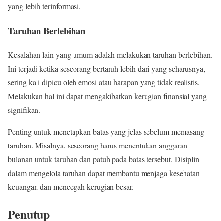
yang lebih terinformasi.
Taruhan Berlebihan
Kesalahan lain yang umum adalah melakukan taruhan berlebihan.
Ini terjadi ketika seseorang bertaruh lebih dari yang seharusnya,
sering kali dipicu oleh emosi atau harapan yang tidak realistis.
Melakukan hal ini dapat mengakibatkan kerugian finansial yang
signifikan.
Penting untuk menetapkan batas yang jelas sebelum memasang
taruhan. Misalnya, seseorang harus menentukan anggaran
bulanan untuk taruhan dan patuh pada batas tersebut. Disiplin
dalam mengelola taruhan dapat membantu menjaga kesehatan
keuangan dan mencegah kerugian besar.
Penutup