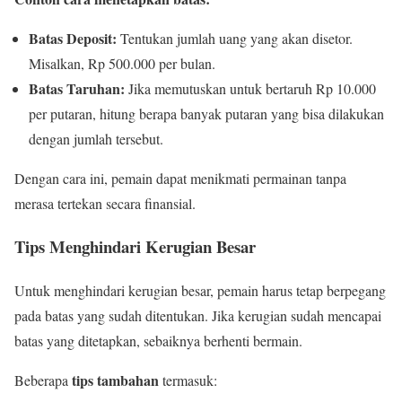
Batas Deposit:
Tentukan jumlah uang yang akan disetor.
Misalkan, Rp 500.000 per bulan.
Batas Taruhan:
Jika memutuskan untuk bertaruh Rp 10.000
per putaran, hitung berapa banyak putaran yang bisa dilakukan
dengan jumlah tersebut.
Dengan cara ini, pemain dapat menikmati permainan tanpa
merasa tertekan secara finansial.
Tips Menghindari Kerugian Besar
Untuk menghindari kerugian besar, pemain harus tetap berpegang
pada batas yang sudah ditentukan. Jika kerugian sudah mencapai
batas yang ditetapkan, sebaiknya berhenti bermain.
tips tambahan
Beberapa
termasuk: