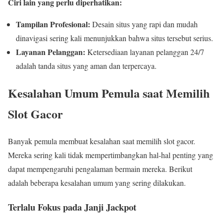
Ciri lain yang perlu diperhatikan:
Tampilan Profesional:
Desain situs yang rapi dan mudah
dinavigasi sering kali menunjukkan bahwa situs tersebut serius.
Layanan Pelanggan:
Ketersediaan layanan pelanggan 24/7
adalah tanda situs yang aman dan terpercaya.
Kesalahan Umum Pemula saat Memilih
Slot Gacor
Banyak pemula membuat kesalahan saat memilih slot gacor.
Mereka sering kali tidak mempertimbangkan hal-hal penting yang
dapat mempengaruhi pengalaman bermain mereka. Berikut
adalah beberapa kesalahan umum yang sering dilakukan.
Terlalu Fokus pada Janji Jackpot