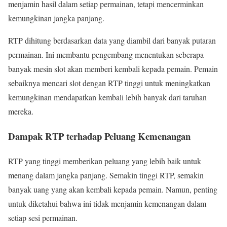
menjamin hasil dalam setiap permainan, tetapi mencerminkan
kemungkinan jangka panjang.
RTP dihitung berdasarkan data yang diambil dari banyak putaran
permainan. Ini membantu pengembang menentukan seberapa
banyak mesin slot akan memberi kembali kepada pemain. Pemain
sebaiknya mencari slot dengan RTP tinggi untuk meningkatkan
kemungkinan mendapatkan kembali lebih banyak dari taruhan
mereka.
Dampak RTP terhadap Peluang Kemenangan
RTP yang tinggi memberikan peluang yang lebih baik untuk
menang dalam jangka panjang. Semakin tinggi RTP, semakin
banyak uang yang akan kembali kepada pemain. Namun, penting
untuk diketahui bahwa ini tidak menjamin kemenangan dalam
setiap sesi permainan.