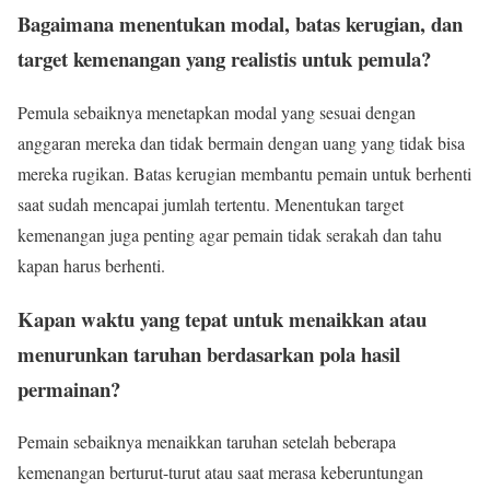
Bagaimana menentukan modal, batas kerugian, dan
target kemenangan yang realistis untuk pemula?
Pemula sebaiknya menetapkan modal yang sesuai dengan
anggaran mereka dan tidak bermain dengan uang yang tidak bisa
mereka rugikan. Batas kerugian membantu pemain untuk berhenti
saat sudah mencapai jumlah tertentu. Menentukan target
kemenangan juga penting agar pemain tidak serakah dan tahu
kapan harus berhenti.
Kapan waktu yang tepat untuk menaikkan atau
menurunkan taruhan berdasarkan pola hasil
permainan?
Pemain sebaiknya menaikkan taruhan setelah beberapa
kemenangan berturut-turut atau saat merasa keberuntungan