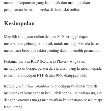
membuat keputusan yang lebih baik dan meningkatkan
pengalaman bermain mereka di dunia slot online.
Kesimpulan
Memilih slot gacor online dengan RTP tertinggi dapat
memberikan peluang lebih baik untuk menang. Pemula harus
memahami beberapa faktor penting dalam memilih permainan.
RTP
Pertama, periksa
(Return to Player). Angka ini
menunjukkan berapa persen dari taruhan yang kembali kepada
pemain. Slot dengan RTP di atas 95% dianggap baik.
Kedua,
perhatikan volatilitas
. Slot dengan volatilitas rendah
memberikan kemenangan kecil lebih sering. Sementara itu, slot
dengan volatilitas tinggi menawarkan kemenangan besar, tetapi
lebih jarang.