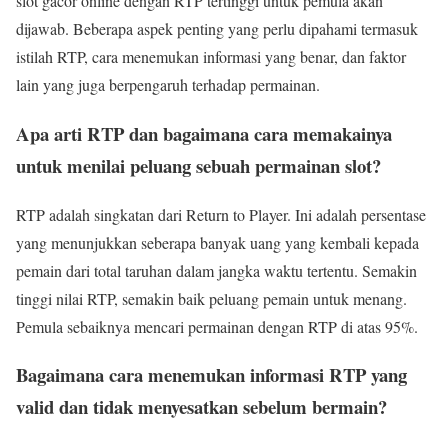
slot gacor online dengan RTP tertinggi untuk pemula akan
dijawab. Beberapa aspek penting yang perlu dipahami termasuk
istilah RTP, cara menemukan informasi yang benar, dan faktor
lain yang juga berpengaruh terhadap permainan.
Apa arti RTP dan bagaimana cara memakainya
untuk menilai peluang sebuah permainan slot?
RTP adalah singkatan dari Return to Player. Ini adalah persentase
yang menunjukkan seberapa banyak uang yang kembali kepada
pemain dari total taruhan dalam jangka waktu tertentu. Semakin
tinggi nilai RTP, semakin baik peluang pemain untuk menang.
Pemula sebaiknya mencari permainan dengan RTP di atas 95%.
Bagaimana cara menemukan informasi RTP yang
valid dan tidak menyesatkan sebelum bermain?