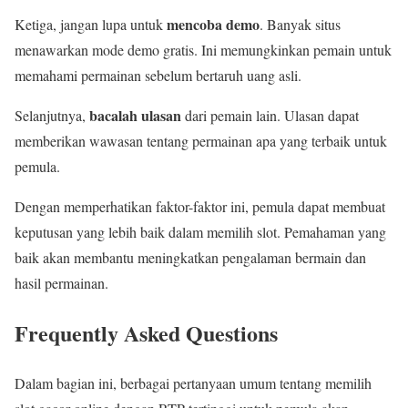
mencoba demo
Ketiga, jangan lupa untuk
. Banyak situs
menawarkan mode demo gratis. Ini memungkinkan pemain untuk
memahami permainan sebelum bertaruh uang asli.
bacalah ulasan
Selanjutnya,
dari pemain lain. Ulasan dapat
memberikan wawasan tentang permainan apa yang terbaik untuk
pemula.
Dengan memperhatikan faktor-faktor ini, pemula dapat membuat
keputusan yang lebih baik dalam memilih slot. Pemahaman yang
baik akan membantu meningkatkan pengalaman bermain dan
hasil permainan.
Frequently Asked Questions
Dalam bagian ini, berbagai pertanyaan umum tentang memilih