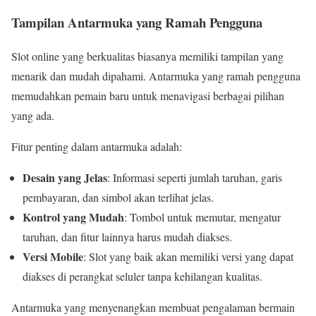
Tampilan Antarmuka yang Ramah Pengguna
Slot online yang berkualitas biasanya memiliki tampilan yang
menarik dan mudah dipahami. Antarmuka yang ramah pengguna
memudahkan pemain baru untuk menavigasi berbagai pilihan
yang ada.
Fitur penting dalam antarmuka adalah:
Desain yang Jelas
: Informasi seperti jumlah taruhan, garis
pembayaran, dan simbol akan terlihat jelas.
Kontrol yang Mudah
: Tombol untuk memutar, mengatur
taruhan, dan fitur lainnya harus mudah diakses.
Versi Mobile
: Slot yang baik akan memiliki versi yang dapat
diakses di perangkat seluler tanpa kehilangan kualitas.
Antarmuka yang menyenangkan membuat pengalaman bermain