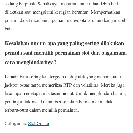
sedang berpihak. Sebaliknya, menurunkan taruhan lebih baik
dilakukan saat mengalami kerugian beruntun. Memperhatikan
pola ini dapat membantu pemain mengelola taruhan dengan lebih
baik.
Kesalahan umum apa yang paling sering dilakukan
pemula saat memilih permainan slot dan bagaimana
cara menghindarinya?
Pemain baru sering kali tergoda oleh grafik yang menarik atau
jackpot besar tanpa memeriksa RTP dan volatilitas. Mereka juga
bisa lupa menetapkan batasan modal. Untuk menghindari hal ini,
penting untuk melakukan riset sebelum bermain dan tidak
terburu-buru dalam memilih permainan.
Categories:
Slot Online