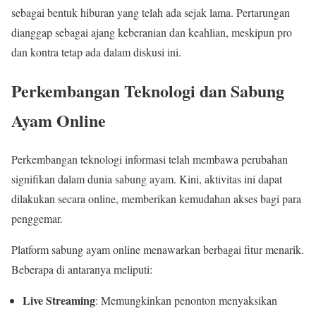
sebagai bentuk hiburan yang telah ada sejak lama. Pertarungan
dianggap sebagai ajang keberanian dan keahlian, meskipun pro
dan kontra tetap ada dalam diskusi ini.
Perkembangan Teknologi dan Sabung
Ayam Online
Perkembangan teknologi informasi telah membawa perubahan
signifikan dalam dunia sabung ayam. Kini, aktivitas ini dapat
dilakukan secara online, memberikan kemudahan akses bagi para
penggemar.
Platform sabung ayam online menawarkan berbagai fitur menarik.
Beberapa di antaranya meliputi:
Live Streaming
: Memungkinkan penonton menyaksikan