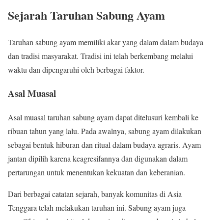
Sejarah Taruhan Sabung Ayam
Taruhan sabung ayam memiliki akar yang dalam dalam budaya
dan tradisi masyarakat. Tradisi ini telah berkembang melalui
waktu dan dipengaruhi oleh berbagai faktor.
Asal Muasal
Asal muasal taruhan sabung ayam dapat ditelusuri kembali ke
ribuan tahun yang lalu. Pada awalnya, sabung ayam dilakukan
sebagai bentuk hiburan dan ritual dalam budaya agraris. Ayam
jantan dipilih karena keagresifannya dan digunakan dalam
pertarungan untuk menentukan kekuatan dan keberanian.
Dari berbagai catatan sejarah, banyak komunitas di Asia
Tenggara telah melakukan taruhan ini. Sabung ayam juga