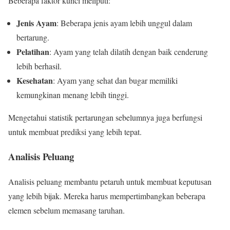
Beberapa faktor kunci meliputi:
Jenis Ayam
: Beberapa jenis ayam lebih unggul dalam
bertarung.
Pelatihan
: Ayam yang telah dilatih dengan baik cenderung
lebih berhasil.
Kesehatan
: Ayam yang sehat dan bugar memiliki
kemungkinan menang lebih tinggi.
Mengetahui statistik pertarungan sebelumnya juga berfungsi
untuk membuat prediksi yang lebih tepat.
Analisis Peluang
Analisis peluang membantu petaruh untuk membuat keputusan
yang lebih bijak. Mereka harus mempertimbangkan beberapa
elemen sebelum memasang taruhan.