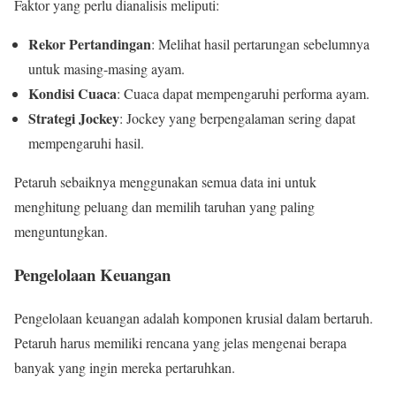
Faktor yang perlu dianalisis meliputi:
Rekor Pertandingan
: Melihat hasil pertarungan sebelumnya
untuk masing-masing ayam.
Kondisi Cuaca
: Cuaca dapat mempengaruhi performa ayam.
Strategi Jockey
: Jockey yang berpengalaman sering dapat
mempengaruhi hasil.
Petaruh sebaiknya menggunakan semua data ini untuk
menghitung peluang dan memilih taruhan yang paling
menguntungkan.
Pengelolaan Keuangan
Pengelolaan keuangan adalah komponen krusial dalam bertaruh.
Petaruh harus memiliki rencana yang jelas mengenai berapa
banyak yang ingin mereka pertaruhkan.