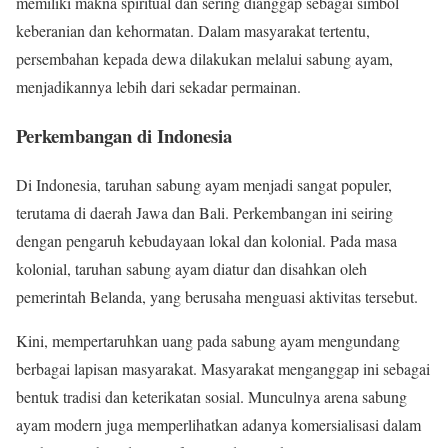
memiliki makna spiritual dan sering dianggap sebagai simbol
keberanian dan kehormatan. Dalam masyarakat tertentu,
persembahan kepada dewa dilakukan melalui sabung ayam,
menjadikannya lebih dari sekadar permainan.
Perkembangan di Indonesia
Di Indonesia, taruhan sabung ayam menjadi sangat populer,
terutama di daerah Jawa dan Bali. Perkembangan ini seiring
dengan pengaruh kebudayaan lokal dan kolonial. Pada masa
kolonial, taruhan sabung ayam diatur dan disahkan oleh
pemerintah Belanda, yang berusaha menguasi aktivitas tersebut.
Kini, mempertaruhkan uang pada sabung ayam mengundang
berbagai lapisan masyarakat. Masyarakat menganggap ini sebagai
bentuk tradisi dan keterikatan sosial. Munculnya arena sabung
ayam modern juga memperlihatkan adanya komersialisasi dalam