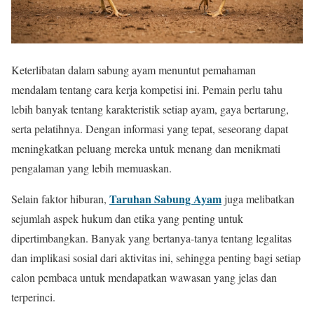
Keterlibatan dalam sabung ayam menuntut pemahaman
mendalam tentang cara kerja kompetisi ini. Pemain perlu tahu
lebih banyak tentang karakteristik setiap ayam, gaya bertarung,
serta pelatihnya. Dengan informasi yang tepat, seseorang dapat
meningkatkan peluang mereka untuk menang dan menikmati
pengalaman yang lebih memuaskan.
Taruhan Sabung Ayam
Selain faktor hiburan,
juga melibatkan
sejumlah aspek hukum dan etika yang penting untuk
dipertimbangkan. Banyak yang bertanya-tanya tentang legalitas
dan implikasi sosial dari aktivitas ini, sehingga penting bagi setiap
calon pembaca untuk mendapatkan wawasan yang jelas dan
terperinci.