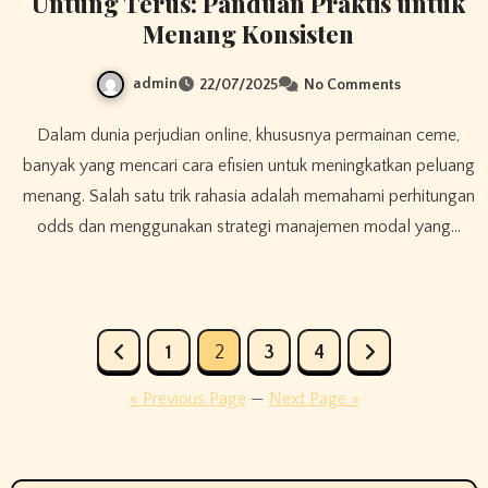
Untung Terus: Panduan Praktis untuk
Menang Konsisten
admin
22/07/2025
No Comments
Dalam dunia perjudian online, khususnya permainan ceme,
banyak yang mencari cara efisien untuk meningkatkan peluang
menang. Salah satu trik rahasia adalah memahami perhitungan
odds dan menggunakan strategi manajemen modal yang…
Posts
1
2
3
4
pagination
« Previous Page
—
Next Page »