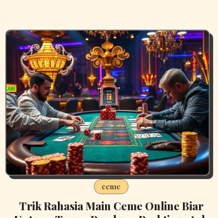
ceme
Trik Rahasia Main Ceme Online Biar