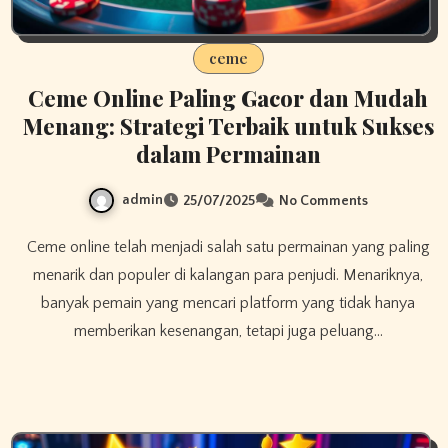
ceme
Ceme Online Paling Gacor dan Mudah
Menang: Strategi Terbaik untuk Sukses
dalam Permainan
admin
25/07/2025
No Comments
Ceme online telah menjadi salah satu permainan yang paling
menarik dan populer di kalangan para penjudi. Menariknya,
banyak pemain yang mencari platform yang tidak hanya
memberikan kesenangan, tetapi juga peluang…