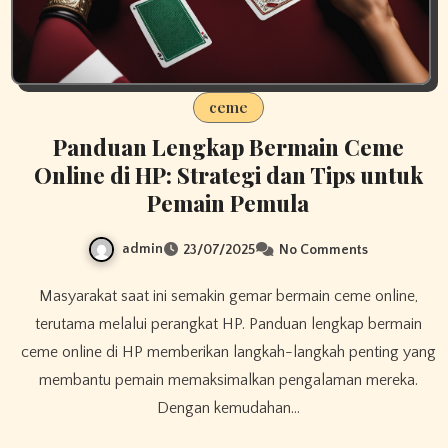
ceme
Panduan Lengkap Bermain Ceme
Online di HP: Strategi dan Tips untuk
Pemain Pemula
admin
23/07/2025
No Comments
Masyarakat saat ini semakin gemar bermain ceme online,
terutama melalui perangkat HP. Panduan lengkap bermain
ceme online di HP memberikan langkah-langkah penting yang
membantu pemain memaksimalkan pengalaman mereka.
Dengan kemudahan…