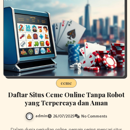
ceme
Daftar Situs Ceme Online Tanpa Robot
yang Terpercaya dan Aman
admin
26/07/2025
No Comments
Dalam dunia perjudian online, pemain sering mencari situs