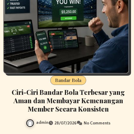
Bandar Bola
Ciri-Ciri Bandar Bola Terbesar yang
Aman dan Membayar Kemenangan
Member Secara Konsisten
admin
28/07/2026
No Comments