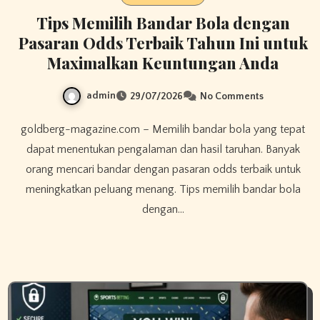
Tips Memilih Bandar Bola dengan
Pasaran Odds Terbaik Tahun Ini untuk
Maximalkan Keuntungan Anda
admin
29/07/2026
No Comments
goldberg-magazine.com – Memilih bandar bola yang tepat
dapat menentukan pengalaman dan hasil taruhan. Banyak
orang mencari bandar dengan pasaran odds terbaik untuk
meningkatkan peluang menang. Tips memilih bandar bola
dengan…