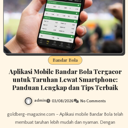
Bandar Bola
Aplikasi Mobile Bandar Bola Tergacor
untuk Taruhan Lewat Smartphone:
Panduan Lengkap dan Tips Terbaik
admin
03/08/2026
No Comments
goldberg-magazine.com – Aplikasi mobile Bandar Bola telah
membuat taruhan lebih mudah dan nyaman. Dengan