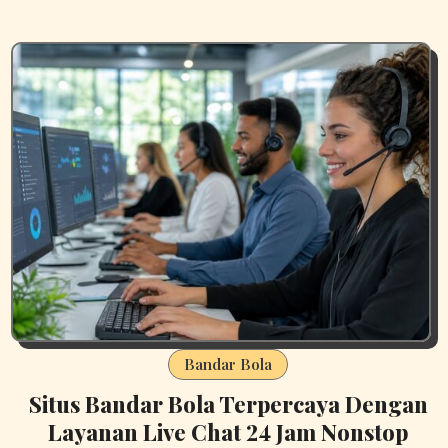
Bandar Bola
Situs Bandar Bola Terpercaya Dengan
Layanan Live Chat 24 Jam Nonstop