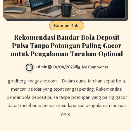
Bandar Bola
Rekomendasi Bandar Bola Deposit
Pulsa Tanpa Potongan Paling Gacor
untuk Pengalaman Taruhan Optimal
admin
01/08/2026
No Comments
goldberg-magazine.com – Dalam dunia taruhan sepak bola,
mencari bandar yang tepat sangat penting. Rekomendasi
bandar bola deposit pulsa tanpa potongan yang paling gacor
dapat membantu pemain mendapatkan pengalaman taruhan
yang…