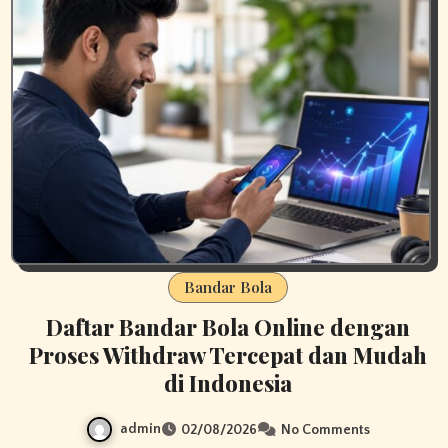
Bandar Bola
Daftar Bandar Bola Online dengan
Proses Withdraw Tercepat dan Mudah
di Indonesia
admin
02/08/2026
No Comments