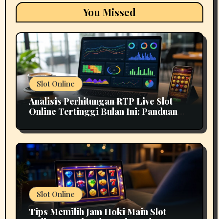
You Missed
Slot Online
Analisis Perhitungan RTP Live Slot
Online Tertinggi Bulan Ini: Panduan
Lengkap dan Tips Terbaik
Slot Online
Tips Memilih Jam Hoki Main Slot