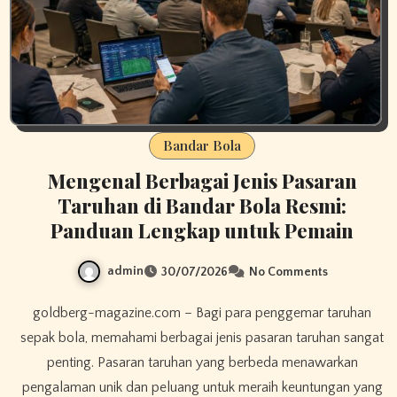
Bandar Bola
Mengenal Berbagai Jenis Pasaran
Taruhan di Bandar Bola Resmi:
Panduan Lengkap untuk Pemain
admin
30/07/2026
No Comments
goldberg-magazine.com – Bagi para penggemar taruhan
sepak bola, memahami berbagai jenis pasaran taruhan sangat
penting. Pasaran taruhan yang berbeda menawarkan
pengalaman unik dan peluang untuk meraih keuntungan yang