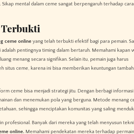
r. Sikap mental dalam ceme sangat berpengaruh terhadap car
 Terbukti
ng ceme online
yang telah terbukti efektif bagi para pemain. Sa
i adalah pentingnya timing dalam bertaruh. Memahami kapan 
ng menang secara signifikan. Selain itu, pemain juga harus
h situs ceme, karena ini bisa memberikan keuntungan tamba
tform ceme bisa menjadi strategi jitu. Dengan berbagi informasi
rmainan dan menemukan pola yang berguna. Metode menang c
ngetahuan, sehingga menciptakan komunitas yang saling menduk
main profesional. Banyak dari mereka yang telah menyusun tekn
me online.
Memahami pendekatan mereka terhadap permain