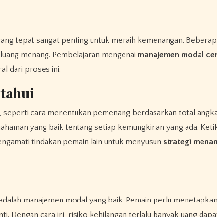
e
ang tepat sangat penting untuk meraih kemenangan. Beberapa
luang menang. Pembelajaran mengenai
manajemen modal cem
 dari proses ini.
etahui
seperti cara menentukan pemenang berdasarkan total angka 
haman yang baik tentang setiap kemungkinan yang ada. Keti
mengamati tindakan pemain lain untuk menyusun
strategi mena
 adalah manajemen modal yang baik. Pemain perlu menetapkan
. Dengan cara ini, risiko kehilangan terlalu banyak uang dapa