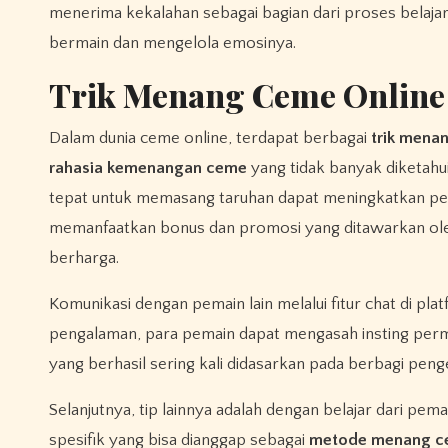
menerima kekalahan sebagai bagian dari proses belaja
bermain dan mengelola emosinya.
Trik Menang Ceme Online
Dalam dunia ceme online, terdapat berbagai
trik mena
rahasia kemenangan ceme
yang tidak banyak diketahu
tepat untuk memasang taruhan dapat meningkatkan pelua
memanfaatkan bonus dan promosi yang ditawarkan ole
berharga.
Komunikasi dengan pemain lain melalui fitur chat di pla
pengalaman, para pemain dapat mengasah insting pe
yang berhasil sering kali didasarkan pada berbagi pe
Selanjutnya, tip lainnya adalah dengan belajar dari pe
spesifik yang bisa dianggap sebagai
metode menang ce