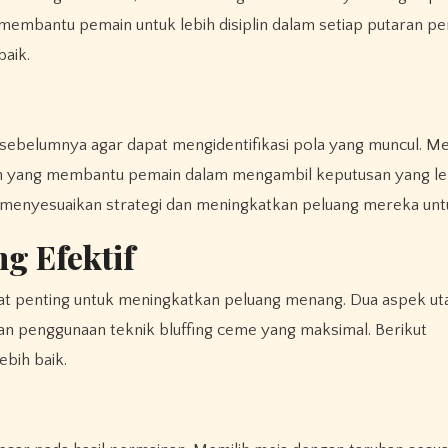
membantu pemain untuk lebih disiplin dalam setiap putaran pe
baik.
 sebelumnya agar dapat mengidentifikasi pola yang muncul. M
yang membantu pemain dalam mengambil keputusan yang leb
t menyesuaikan strategi dan meningkatkan peluang mereka un
g Efektif
t penting untuk meningkatkan peluang menang. Dua aspek u
an penggunaan teknik bluffing ceme yang maksimal. Berikut
bih baik.