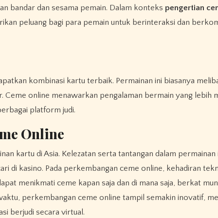
an bandar dan sesama pemain. Dalam konteks
pengertian ce
erikan peluang bagi para pemain untuk berinteraksi dan berkom
atkan kombinasi kartu terbaik. Permainan ini biasanya melib
. Ceme online menawarkan pengalaman bermain yang lebih m
erbagai platform judi.
me Online
ainan kartu di Asia. Kelezatan serta tantangan dalam permainan i
cari di kasino. Pada perkembangan ceme online, kehadiran tek
dapat menikmati ceme kapan saja dan di mana saja, berkat mu
g waktu, perkembangan ceme online tampil semakin inovatif, m
i berjudi secara virtual.