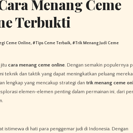
u Cara Menang Ceme
ne Terbukti
tegi Ceme Online
, #
Tips Ceme Terbaik
, #
Trik Menang Judi Ceme
jitu
cara menang ceme online
. Dengan semakin populernya 
i teknik dan taktik yang dapat meningkatkan peluang mereka
uan lengkap yang mencakup strategi dan
trik menang ceme on
ksplorasi elemen-elemen penting dalam permainan ini, dari p
n.
istimewa di hati para penggemar judi di Indonesia. Dengan