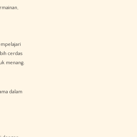
rmainan,
empelajari
ih cerdas
tuk menang.
tama dalam