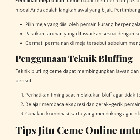
Pemilihan meja dalam ceme
dapat memberi dampak bes
modal Anda adalah langkah awal yang bijak. Pertimbang
Pilih meja yang diisi oleh pemain kurang berpeng
Pastikan taruhan yang ditawarkan sesuai dengan k
Cermati permainan di meja tersebut sebelum men
Penggunaan Teknik Bluffing
Teknik bluffing ceme dapat membingungkan lawan dan me
berikut:
Perhatikan timing saat melakukan bluff agar tidak t
Belajar membaca ekspresi dan gerak-gerik pemain 
Gunakan kombinasi kartu yang mendukung agar blu
Tips Jitu Ceme Online un