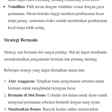
Volatilitas
: Pilih mesin dengan volatilitas sesuai dengan gaya
permainan. Mesin berisiko tinggi memberi pembayaran besar
tetapi jarang, sementara risiko rendah memberikan pembayaran
kecil tetapi lebih sering.
Strategi Bermain
Strategi saat bermain slot sangat penting. Hal ini dapat membantu
memaksimalkan pengalaman bermain dan peluang menang.
Beberapa strategi yang dapat diterapkan antara lain:
Atur Anggaran
: Tetapkan batas pengeluaran sebelum mulai
bermain untuk menghindari kerugian besar.
Bermain di Slot Demo
: Cobalah slot dalam mode demo untuk
mengenal permainan sebelum bertaruh dengan uang nyata.
Manfaatkan Bonus
: Banyak kasino online menawarkan