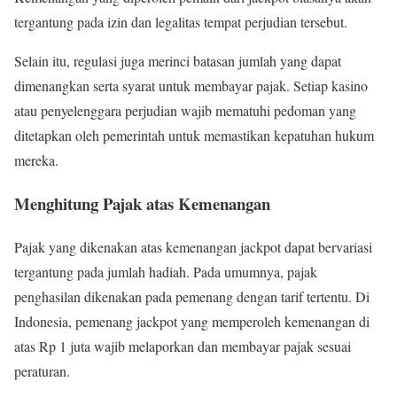
tergantung pada izin dan legalitas tempat perjudian tersebut.
Selain itu, regulasi juga merinci batasan jumlah yang dapat
dimenangkan serta syarat untuk membayar pajak. Setiap kasino
atau penyelenggara perjudian wajib mematuhi pedoman yang
ditetapkan oleh pemerintah untuk memastikan kepatuhan hukum
mereka.
Menghitung Pajak atas Kemenangan
Pajak yang dikenakan atas kemenangan jackpot dapat bervariasi
tergantung pada jumlah hadiah. Pada umumnya, pajak
penghasilan dikenakan pada pemenang dengan tarif tertentu. Di
Indonesia, pemenang jackpot yang memperoleh kemenangan di
atas Rp 1 juta wajib melaporkan dan membayar pajak sesuai
peraturan.