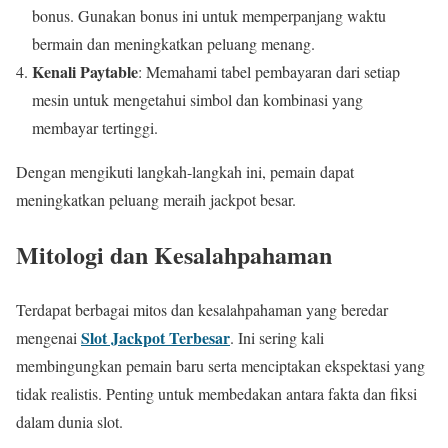
bonus. Gunakan bonus ini untuk memperpanjang waktu
bermain dan meningkatkan peluang menang.
Kenali Paytable
: Memahami tabel pembayaran dari setiap
mesin untuk mengetahui simbol dan kombinasi yang
membayar tertinggi.
Dengan mengikuti langkah-langkah ini, pemain dapat
meningkatkan peluang meraih jackpot besar.
Mitologi dan Kesalahpahaman
Terdapat berbagai mitos dan kesalahpahaman yang beredar
Slot Jackpot Terbesar
mengenai
. Ini sering kali
membingungkan pemain baru serta menciptakan ekspektasi yang
tidak realistis. Penting untuk membedakan antara fakta dan fiksi
dalam dunia slot.