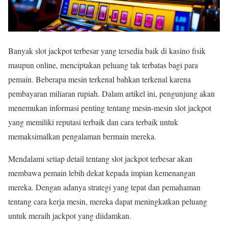
Banyak slot jackpot terbesar yang tersedia baik di kasino fisik
maupun online, menciptakan peluang tak terbatas bagi para
pemain. Beberapa mesin terkenal bahkan terkenal karena
pembayaran miliaran rupiah. Dalam artikel ini, pengunjung akan
menemukan informasi penting tentang mesin-mesin slot jackpot
yang memiliki reputasi terbaik dan cara terbaik untuk
memaksimalkan pengalaman bermain mereka.
Mendalami setiap detail tentang slot jackpot terbesar akan
membawa pemain lebih dekat kepada impian kemenangan
mereka. Dengan adanya strategi yang tepat dan pemahaman
tentang cara kerja mesin, mereka dapat meningkatkan peluang
untuk meraih jackpot yang diidamkan.