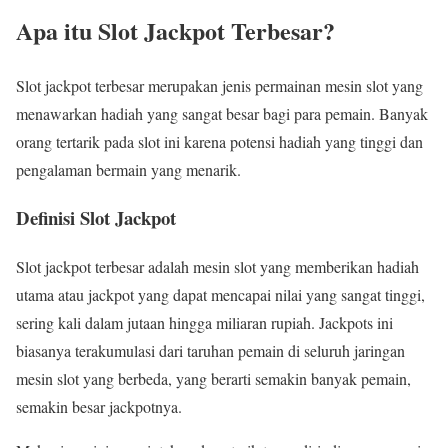
Apa itu Slot Jackpot Terbesar?
Slot jackpot terbesar merupakan jenis permainan mesin slot yang
menawarkan hadiah yang sangat besar bagi para pemain. Banyak
orang tertarik pada slot ini karena potensi hadiah yang tinggi dan
pengalaman bermain yang menarik.
Definisi Slot Jackpot
Slot jackpot terbesar adalah mesin slot yang memberikan hadiah
utama atau jackpot yang dapat mencapai nilai yang sangat tinggi,
sering kali dalam jutaan hingga miliaran rupiah. Jackpots ini
biasanya terakumulasi dari taruhan pemain di seluruh jaringan
mesin slot yang berbeda, yang berarti semakin banyak pemain,
semakin besar jackpotnya.