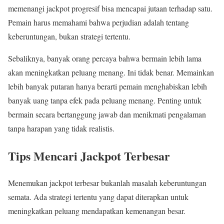
memenangi jackpot progresif bisa mencapai jutaan terhadap satu.
Pemain harus memahami bahwa perjudian adalah tentang
keberuntungan, bukan strategi tertentu.
Sebaliknya, banyak orang percaya bahwa bermain lebih lama
akan meningkatkan peluang menang. Ini tidak benar. Memainkan
lebih banyak putaran hanya berarti pemain menghabiskan lebih
banyak uang tanpa efek pada peluang menang. Penting untuk
bermain secara bertanggung jawab dan menikmati pengalaman
tanpa harapan yang tidak realistis.
Tips Mencari Jackpot Terbesar
Menemukan jackpot terbesar bukanlah masalah keberuntungan
semata. Ada strategi tertentu yang dapat diterapkan untuk
meningkatkan peluang mendapatkan kemenangan besar.