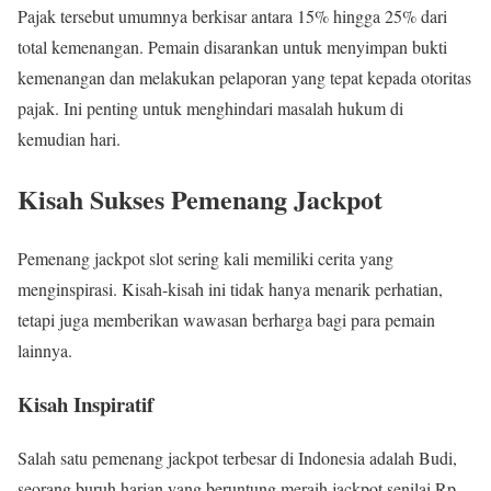
Pajak tersebut umumnya berkisar antara 15% hingga 25% dari
total kemenangan. Pemain disarankan untuk menyimpan bukti
kemenangan dan melakukan pelaporan yang tepat kepada otoritas
pajak. Ini penting untuk menghindari masalah hukum di
kemudian hari.
Kisah Sukses Pemenang Jackpot
Pemenang jackpot slot sering kali memiliki cerita yang
menginspirasi. Kisah-kisah ini tidak hanya menarik perhatian,
tetapi juga memberikan wawasan berharga bagi para pemain
lainnya.
Kisah Inspiratif
Salah satu pemenang jackpot terbesar di Indonesia adalah Budi,
seorang buruh harian yang beruntung meraih jackpot senilai Rp