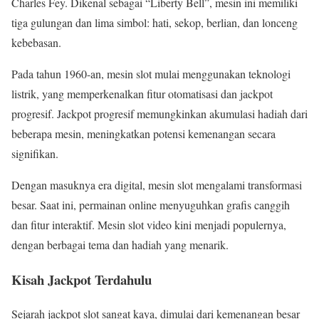
Charles Fey. Dikenal sebagai “Liberty Bell”, mesin ini memiliki
tiga gulungan dan lima simbol: hati, sekop, berlian, dan lonceng
kebebasan.
Pada tahun 1960-an, mesin slot mulai menggunakan teknologi
listrik, yang memperkenalkan fitur otomatisasi dan jackpot
progresif. Jackpot progresif memungkinkan akumulasi hadiah dari
beberapa mesin, meningkatkan potensi kemenangan secara
signifikan.
Dengan masuknya era digital, mesin slot mengalami transformasi
besar. Saat ini, permainan online menyuguhkan grafis canggih
dan fitur interaktif. Mesin slot video kini menjadi populernya,
dengan berbagai tema dan hadiah yang menarik.
Kisah Jackpot Terdahulu
Sejarah jackpot slot sangat kaya, dimulai dari kemenangan besar