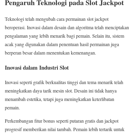
Pengaruh Teknologi pada Slot Jackpot
Teknologi telah mengubah cara permainan slot jackpot
beroperasi. Inovasi dalam desain dan algoritma telah menciptakan
pengalaman yang lebih menarik bagi pemain. Selain itu, sistem
acak yang digunakan dalam penentuan hasil permainan juga
berperan besar dalam menentukan kemenangan.
Inovasi dalam Industri Slot
Inovasi seperti grafik berkualitas tinggi dan tema menarik telah
meningkatkan daya tarik mesin slot. Desain ini tidak hanya
menambah estetika, tetapi juga meningkatkan keterlibatan
pemain.
Perkembangan fitur bonus seperti putaran gratis dan jackpot
progresif memberikan nilai tambah. Pemain lebih tertarik untuk