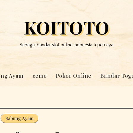
KOITOTO
Sebagai bandar slot online indonesia tepercaya
ung Ayam
ceme
Poker Online
Bandar Tog
Sabung Ayam