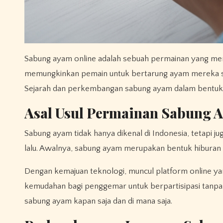
Sabung ayam online adalah sebuah permainan yang meng
memungkinkan pemain untuk bertarung ayam mereka secar
Sejarah dan perkembangan sabung ayam dalam bentuk on
Asal Usul Permainan Sabung A
Sabung ayam tidak hanya dikenal di Indonesia, tetapi ju
lalu. Awalnya, sabung ayam merupakan bentuk hiburan y
Dengan kemajuan teknologi, muncul platform online y
kemudahan bagi penggemar untuk berpartisipasi tanpa 
sabung ayam kapan saja dan di mana saja.