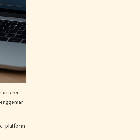
baru dan
h penggemar
di platform