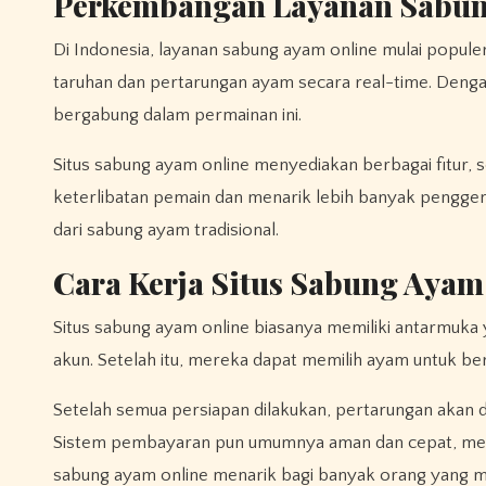
Perkembangan Layanan Sabun
Di Indonesia, layanan sabung ayam online mulai popu
taruhan dan pertarungan ayam secara real-time. Denga
bergabung dalam permainan ini.
Situs sabung ayam online menyediakan berbagai fitur, se
keterlibatan pemain dan menarik lebih banyak penggema
dari sabung ayam tradisional.
Cara Kerja Situs Sabung Ayam
Situs sabung ayam online biasanya memiliki antarmuk
akun. Setelah itu, mereka dapat memilih ayam untuk b
Setelah semua persiapan dilakukan, pertarungan akan di
Sistem pembayaran pun umumnya aman dan cepat, memas
sabung ayam online menarik bagi banyak orang yang me