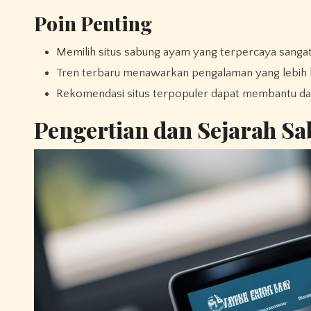
Poin Penting
Memilih situs sabung ayam yang terpercaya sanga
Tren terbaru menawarkan pengalaman yang lebih 
Rekomendasi situs terpopuler dapat membantu da
Pengertian dan Sejarah S