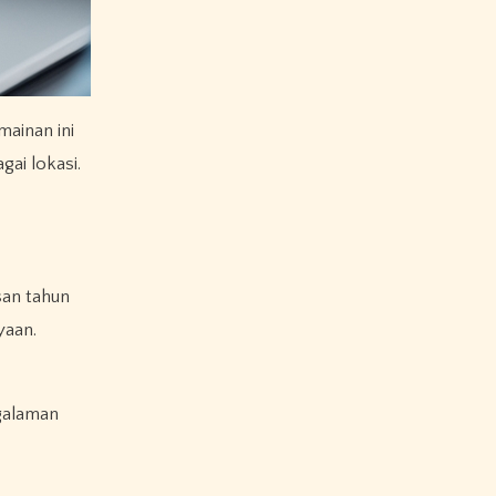
ainan ini
ai lokasi.
san tahun
yaan.
ngalaman