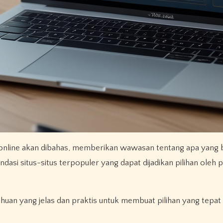
am online akan dibahas, memberikan wawasan tentang apa yang 
endasi situs-situs terpopuler yang dapat dijadikan pilihan ole
huan yang jelas dan praktis untuk membuat pilihan yang tepat 