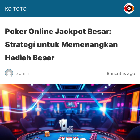
KOITOTO
Poker Online Jackpot Besar:
Strategi untuk Memenangkan
Hadiah Besar
admin
9 months ago