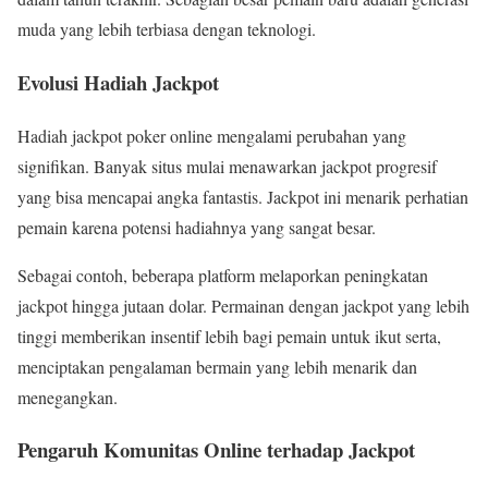
muda yang lebih terbiasa dengan teknologi.
Evolusi Hadiah Jackpot
Hadiah jackpot poker online mengalami perubahan yang
signifikan. Banyak situs mulai menawarkan jackpot progresif
yang bisa mencapai angka fantastis. Jackpot ini menarik perhatian
pemain karena potensi hadiahnya yang sangat besar.
Sebagai contoh, beberapa platform melaporkan peningkatan
jackpot hingga jutaan dolar. Permainan dengan jackpot yang lebih
tinggi memberikan insentif lebih bagi pemain untuk ikut serta,
menciptakan pengalaman bermain yang lebih menarik dan
menegangkan.
Pengaruh Komunitas Online terhadap Jackpot