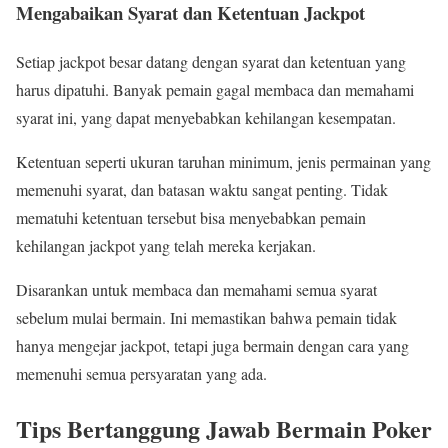
Mengabaikan Syarat dan Ketentuan Jackpot
Setiap jackpot besar datang dengan syarat dan ketentuan yang
harus dipatuhi. Banyak pemain gagal membaca dan memahami
syarat ini, yang dapat menyebabkan kehilangan kesempatan.
Ketentuan seperti ukuran taruhan minimum, jenis permainan yang
memenuhi syarat, dan batasan waktu sangat penting. Tidak
mematuhi ketentuan tersebut bisa menyebabkan pemain
kehilangan jackpot yang telah mereka kerjakan.
Disarankan untuk membaca dan memahami semua syarat
sebelum mulai bermain. Ini memastikan bahwa pemain tidak
hanya mengejar jackpot, tetapi juga bermain dengan cara yang
memenuhi semua persyaratan yang ada.
Tips Bertanggung Jawab Bermain Poker