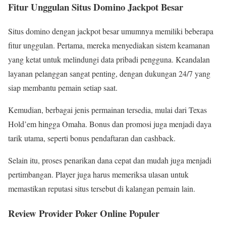
Fitur Unggulan Situs Domino Jackpot Besar
Situs domino dengan jackpot besar umumnya memiliki beberapa
fitur unggulan. Pertama, mereka menyediakan sistem keamanan
yang ketat untuk melindungi data pribadi pengguna. Keandalan
layanan pelanggan sangat penting, dengan dukungan 24/7 yang
siap membantu pemain setiap saat.
Kemudian, berbagai jenis permainan tersedia, mulai dari Texas
Hold’em hingga Omaha. Bonus dan promosi juga menjadi daya
tarik utama, seperti bonus pendaftaran dan cashback.
Selain itu, proses penarikan dana cepat dan mudah juga menjadi
pertimbangan. Player juga harus memeriksa ulasan untuk
memastikan reputasi situs tersebut di kalangan pemain lain.
Review Provider Poker Online Populer