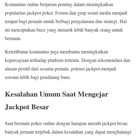
Komunitas online berperan penting dalam meningkatkan
popularitas jackpot poker. Forum dan grup sosial media menjadi
tempat bagi pemain untuk berbagi pengalaman dan strategi. Hal
ini menciptakan buzz yang menarik lebih banyak orang untuk
bermain.
Keterlibatan komunitas juga membantu meningkatkan
kepercayaan terhadap platform tertentu. Dengan rekomendasi dan
ulasan positif dari sesama pemain, potensi jackpot menjadi
sorotan lebih bagi pendatang baru.
Kesalahan Umum Saat Mengejar
Jackpot Besar
Saat bermain poker online dengan harapan meraih jackpot besar,
banyak pemain terjebak dalam kesalahan yang dapat menghalangi