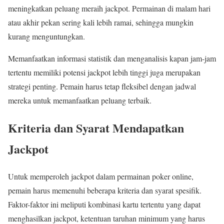
meningkatkan peluang meraih jackpot. Permainan di malam hari
atau akhir pekan sering kali lebih ramai, sehingga mungkin
kurang menguntungkan.
Memanfaatkan informasi statistik dan menganalisis kapan jam-jam
tertentu memiliki potensi jackpot lebih tinggi juga merupakan
strategi penting. Pemain harus tetap fleksibel dengan jadwal
mereka untuk memanfaatkan peluang terbaik.
Kriteria dan Syarat Mendapatkan
Jackpot
Untuk memperoleh jackpot dalam permainan poker online,
pemain harus memenuhi beberapa kriteria dan syarat spesifik.
Faktor-faktor ini meliputi kombinasi kartu tertentu yang dapat
menghasilkan jackpot, ketentuan taruhan minimum yang harus