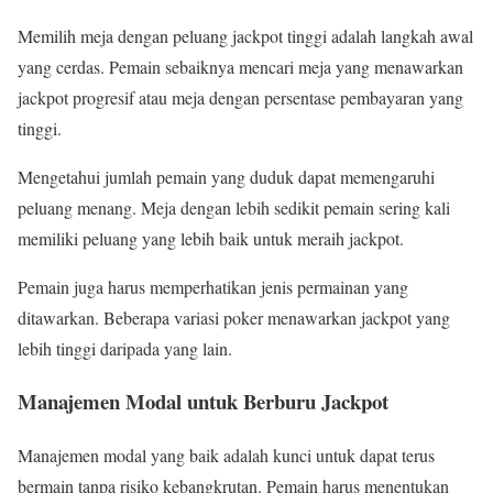
Memilih meja dengan peluang jackpot tinggi adalah langkah awal
yang cerdas. Pemain sebaiknya mencari meja yang menawarkan
jackpot progresif atau meja dengan persentase pembayaran yang
tinggi.
Mengetahui jumlah pemain yang duduk dapat memengaruhi
peluang menang. Meja dengan lebih sedikit pemain sering kali
memiliki peluang yang lebih baik untuk meraih jackpot.
Pemain juga harus memperhatikan jenis permainan yang
ditawarkan. Beberapa variasi poker menawarkan jackpot yang
lebih tinggi daripada yang lain.
Manajemen Modal untuk Berburu Jackpot
Manajemen modal yang baik adalah kunci untuk dapat terus
bermain tanpa risiko kebangkrutan. Pemain harus menentukan