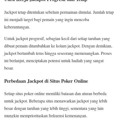
Jackpot tetap ditentukan sebelum permainan dimulai. Jumlah tetap
ini menjadi target bagi pemain yang ingin mencoba
keberuntungan.
Untuk jackpot progresif, sebagian kecil dari setiap taruhan yang
dibuat pemain ditambahkan ke kolam jackpot. Dengan demikian,
jackpot bertambah terus hingga seseorang memenangkan. Proses
ini berlanjut, menciptakan potensi untuk hadiah yang sangat
besar.
Perbedaan Jackpot di Situs Poker Online
Setiap situs poker online memiliki batasan dan aturan berbeda
untuk jackpot. Beberapa situs menawarkan jackpot yang lebih
besar dengan taruhan yang lebih tinggi, sementara yang lain
mungkin memprioritaskan frekuensi kemenangan.