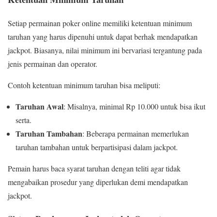
Setiap permainan poker online memiliki ketentuan minimum
taruhan yang harus dipenuhi untuk dapat berhak mendapatkan
jackpot. Biasanya, nilai minimum ini bervariasi tergantung pada
jenis permainan dan operator.
Contoh ketentuan minimum taruhan bisa meliputi:
Taruhan Awal
: Misalnya, minimal Rp 10.000 untuk bisa ikut
serta.
Taruhan Tambahan
: Beberapa permainan memerlukan
taruhan tambahan untuk berpartisipasi dalam jackpot.
Pemain harus baca syarat taruhan dengan teliti agar tidak
mengabaikan prosedur yang diperlukan demi mendapatkan
jackpot.