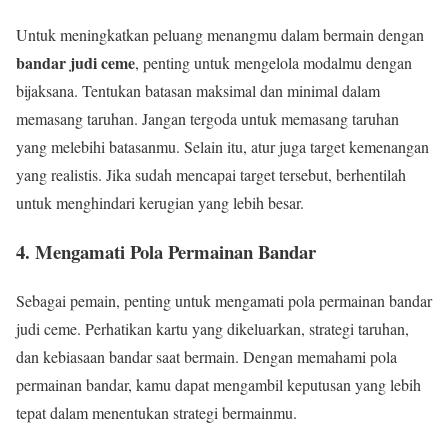
Untuk meningkatkan peluang menangmu dalam bermain dengan
bandar judi ceme
, penting untuk mengelola modalmu dengan
bijaksana. Tentukan batasan maksimal dan minimal dalam
memasang taruhan. Jangan tergoda untuk memasang taruhan
yang melebihi batasanmu. Selain itu, atur juga target kemenangan
yang realistis. Jika sudah mencapai target tersebut, berhentilah
untuk menghindari kerugian yang lebih besar.
4. Mengamati Pola Permainan Bandar
Sebagai pemain, penting untuk mengamati pola permainan bandar
judi ceme. Perhatikan kartu yang dikeluarkan, strategi taruhan,
dan kebiasaan bandar saat bermain. Dengan memahami pola
permainan bandar, kamu dapat mengambil keputusan yang lebih
tepat dalam menentukan strategi bermainmu.