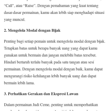
“Call”, atau “Raise”. Dengan pemahaman yang kuat tentang
dasar-dasar permainan, kamu akan lebih siap menghadapi situasi
yang muncul.
2. Mengelola Modal dengan Bijak
Penting bagi setiap pemain untuk mengelola modal dengan bijak.
Tetapkan batas untuk berapa banyak uang yang dapat kamu
gunakan untuk bermain dan jangan melebihi batas tersebut.
Hindari bertaruh terlalu banyak pada satu tangan atau sesi
permainan. Dengan mengelola modal dengan baik, kamu dapat
mengurangi risiko kehilangan lebih banyak uang dan dapat
bermain lebih lama.
3. Perhatikan Gerakan dan Ekspresi Lawan
Dalam permainan Judi Ceme, penting untuk memperhatikan