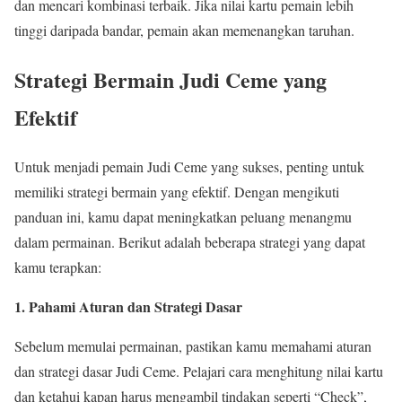
dan mencari kombinasi terbaik. Jika nilai kartu pemain lebih
tinggi daripada bandar, pemain akan memenangkan taruhan.
Strategi Bermain Judi Ceme yang
Efektif
Untuk menjadi pemain Judi Ceme yang sukses, penting untuk
memiliki strategi bermain yang efektif. Dengan mengikuti
panduan ini, kamu dapat meningkatkan peluang menangmu
dalam permainan. Berikut adalah beberapa strategi yang dapat
kamu terapkan:
1. Pahami Aturan dan Strategi Dasar
Sebelum memulai permainan, pastikan kamu memahami aturan
dan strategi dasar Judi Ceme. Pelajari cara menghitung nilai kartu
dan ketahui kapan harus mengambil tindakan seperti “Check”,