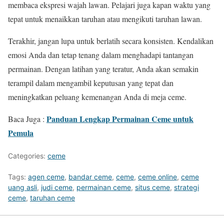
membaca ekspresi wajah lawan. Pelajari juga kapan waktu yang
tepat untuk menaikkan taruhan atau mengikuti taruhan lawan.
Terakhir, jangan lupa untuk berlatih secara konsisten. Kendalikan
emosi Anda dan tetap tenang dalam menghadapi tantangan
permainan. Dengan latihan yang teratur, Anda akan semakin
terampil dalam mengambil keputusan yang tepat dan
meningkatkan peluang kemenangan Anda di meja ceme.
Panduan Lengkap Permainan Ceme untuk
Baca Juga :
Pemula
Categories:
ceme
Tags:
agen ceme
,
bandar ceme
,
ceme
,
ceme online
,
ceme
uang asli
,
judi ceme
,
permainan ceme
,
situs ceme
,
strategi
ceme
,
taruhan ceme