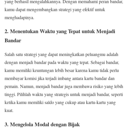
yang berhasil mengalahkannya. Dengan memahami peran bandar,
kamu dapat mengembangkan strategi yang efektif untuk
menghadapinya.
2. Menentukan Waktu yang Tepat untuk Menjadi
Bandar
Salah satu strategi yang dapat meningkatkan peluangmu adalah
dengan menjadi bandar pada waktu yang tepat. Sebagai bandar,
kamu memiliki keuntungan lebih besar karena kamu tidak perlu
membayar komisi jika terjadi imbang antara kartu bandar dan
pemain. Namun, menjadi bandar juga membawa risiko yang lebih
tinggi. Pilihlah waktu yang strategis untuk menjadi bandar, seperti
ketika kamu memiliki saldo yang cukup atau kartu-kartu yang
kuat.
3. Mengelola Modal dengan Bijak