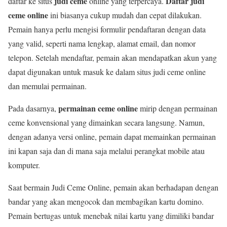
judi ceme
Daftar judi
daftar ke situs
online yang terpercaya.
ceme online
ini biasanya cukup mudah dan cepat dilakukan.
Pemain hanya perlu mengisi formulir pendaftaran dengan data
yang valid, seperti nama lengkap, alamat email, dan nomor
telepon. Setelah mendaftar, pemain akan mendapatkan akun yang
dapat digunakan untuk masuk ke dalam situs judi ceme online
dan memulai permainan.
permainan ceme online
Pada dasarnya,
mirip dengan permainan
ceme konvensional yang dimainkan secara langsung. Namun,
dengan adanya versi online, pemain dapat memainkan permainan
ini kapan saja dan di mana saja melalui perangkat mobile atau
komputer.
Saat bermain Judi Ceme Online, pemain akan berhadapan dengan
bandar yang akan mengocok dan membagikan kartu domino.
Pemain bertugas untuk menebak nilai kartu yang dimiliki bandar