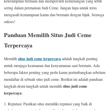
keterampilan bermain dan memperoleh kemenangan yang lebih
sering dalam permainan Judi Ceme. Jangan lupa untuk terus
mengasah kemampuan kamu dan bermain dengan bijak. Semoga
sukses!
Panduan Memilih Situs Judi Ceme
Terpercaya
situs judi ceme terpercaya
Memilih
adalah langkah penting
untuk menjaga keamanan dan kenyamanan saat bermain. Ada
beberapa faktor penting yang perlu kamu pertimbangkan sebelum
mendaftar di sebuah situs judi ceme. Berikut ini adalah panduan
situs judi ceme
langkah-demi-langkah untuk memilih
terpercaya
:
Reputasi: Pastikan situs memiliki reputasi yang baik di