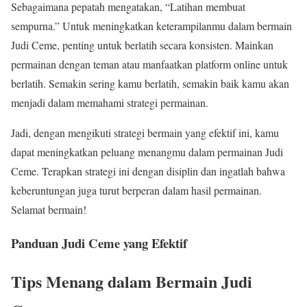
Sebagaimana pepatah mengatakan, “Latihan membuat
sempurna.” Untuk meningkatkan keterampilanmu dalam bermain
Judi Ceme, penting untuk berlatih secara konsisten. Mainkan
permainan dengan teman atau manfaatkan platform online untuk
berlatih. Semakin sering kamu berlatih, semakin baik kamu akan
menjadi dalam memahami strategi permainan.
Jadi, dengan mengikuti strategi bermain yang efektif ini, kamu
dapat meningkatkan peluang menangmu dalam permainan Judi
Ceme. Terapkan strategi ini dengan disiplin dan ingatlah bahwa
keberuntungan juga turut berperan dalam hasil permainan.
Selamat bermain!
Panduan Judi Ceme yang Efektif
Tips Menang dalam Bermain Judi