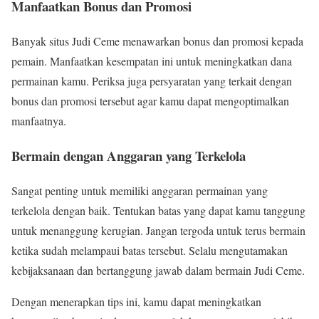
Manfaatkan Bonus dan Promosi
Banyak situs Judi Ceme menawarkan bonus dan promosi kepada
pemain. Manfaatkan kesempatan ini untuk meningkatkan dana
permainan kamu. Periksa juga persyaratan yang terkait dengan
bonus dan promosi tersebut agar kamu dapat mengoptimalkan
manfaatnya.
Bermain dengan Anggaran yang Terkelola
Sangat penting untuk memiliki anggaran permainan yang
terkelola dengan baik. Tentukan batas yang dapat kamu tanggung
untuk menanggung kerugian. Jangan tergoda untuk terus bermain
ketika sudah melampaui batas tersebut. Selalu mengutamakan
kebijaksanaan dan bertanggung jawab dalam bermain Judi Ceme.
Dengan menerapkan tips ini, kamu dapat meningkatkan