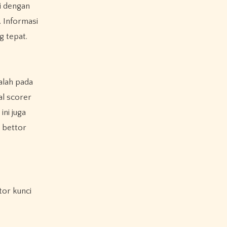
i dengan
. Informasi
g tepat.
dalah pada
al scorer
ini juga
 bettor
tor kunci