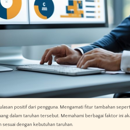
 ulasan positif dari pengguna. Mengamati fitur tambahan seper
ang dalam taruhan tersebut. Memahami berbagai faktor ini ak
sesuai dengan kebutuhan taruhan.