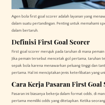
Agen bola first goal scorer adalah layanan yang mena
dalam suatu pertandingan. Penting untuk memahami spesi
dalam bertaruh.
Definisi First Goal Scorer
First goal scorer merujuk pada taruhan di mana pemain
Jika pemain tersebut mencetak gol pertama, taruhan t
sepak bola karena menawarkan peluang tinggi dan tan
pertama. Hal ini menciptakan jenis keterlibatan yang
Cara Kerja Pasaran First Goal
Pasaran ini biasanya bekerja dalam format odds, di ma
pertama memiliki odds yang ditetapkan. Ketika seora