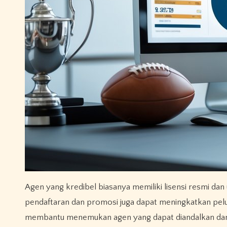
Agen yang kredibel biasanya memiliki lisensi resmi dan
pendaftaran dan promosi juga dapat meningkatkan pelu
membantu menemukan agen yang dapat diandalkan dan 