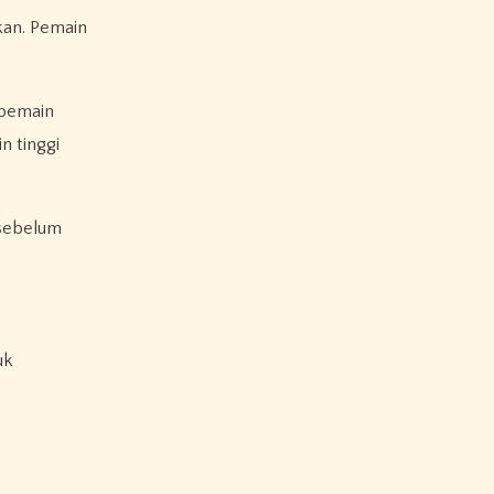
kan. Pemain
 pemain
n tinggi
 sebelum
uk