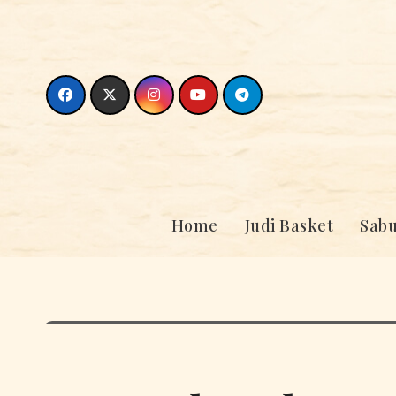
Skip
to
content
Home
Judi Basket
Sab