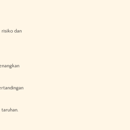
risiko dan
menangkan
pertandingan
 taruhan.