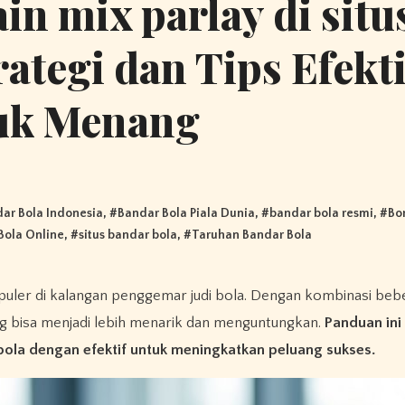
n mix parlay di situ
rategi dan Tips Efekti
uk Menang
ar Bola Indonesia
, #
Bandar Bola Piala Dunia
, #
bandar bola resmi
, #
Bo
Bola Online
, #
situs bandar bola
, #
Taruhan Bandar Bola
g bisa menjadi lebih menarik dan menguntungkan.
Panduan ini
 bola dengan efektif untuk meningkatkan peluang sukses.