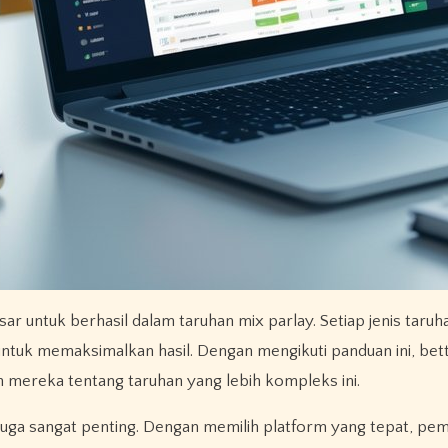
r untuk berhasil dalam taruhan mix parlay. Setiap jenis taruh
 untuk memaksimalkan hasil. Dengan mengikuti panduan ini, bet
ereka tentang taruhan yang lebih kompleks ini.
a juga sangat penting. Dengan memilih platform yang tepat, pem