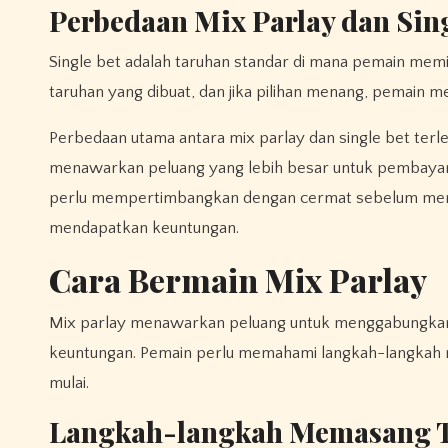
Perbedaan Mix Parlay dan Sing
Single bet adalah taruhan standar di mana pemain memili
taruhan yang dibuat, dan jika pilihan menang, pemain
Perbedaan utama antara mix parlay dan single bet terl
menawarkan peluang yang lebih besar untuk pembayaran
perlu mempertimbangkan dengan cermat sebelum memasa
mendapatkan keuntungan.
Cara Bermain Mix Parlay
Mix parlay menawarkan peluang untuk menggabungkan 
keuntungan. Pemain perlu memahami langkah-langkah 
mulai.
Langkah-langkah Memasang 