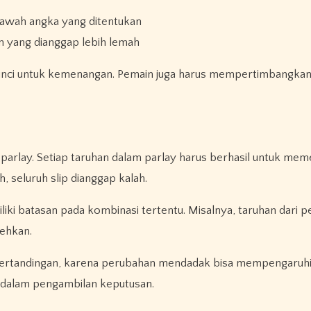
 bawah angka yang ditentukan
m yang dianggap lebih lemah
kunci untuk kemenangan. Pemain juga harus mempertimbangkan 
parlay. Setiap taruhan dalam parlay harus berhasil untuk me
h, seluruh slip dianggap kalah.
liki batasan pada kombinasi tertentu. Misalnya, taruhan dari 
lehkan.
pertandingan, karena perubahan mendadak bisa mempengaruhi
 dalam pengambilan keputusan.