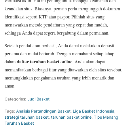
verifikasi akun. Hal ini penting untuk menjaga keamanan dan
keandalan situs. Biasanya, pemain perlu mengunggah dokumen
identifikasi seperti KTP atau paspor. Pilihlah situs yang
menawarkan metode pendaftaran yang cepat dan mudah,
sehingga Anda dapat segera bergabung dalam permainan.
Setelah pendaftaran berhasil, Anda dapat melakukan deposit
pertama dan mulai bertaruh. Dengan memahami setiap tahap
daftar taruhan basket online
dalam
, Anda akan dapat
memanfaatkan berbagai fitur yang ditawarkan oleh situs tersebut,
memungkinkan pengalaman taruhan yang lebih menarik dan
aman.
Categories:
Judi Basket
Tags:
Analisis Pertandingan Basket
,
Liga Basket Indonesia
,
strategi taruhan basket
,
taruhan basket online
,
Tips Menang
Taruhan Basket