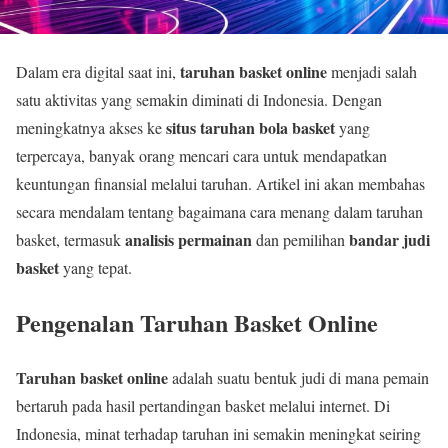
taruhan basket online
Dalam era digital saat ini,
menjadi salah
satu aktivitas yang semakin diminati di Indonesia. Dengan
situs taruhan bola basket
meningkatnya akses ke
yang
terpercaya, banyak orang mencari cara untuk mendapatkan
keuntungan finansial melalui taruhan. Artikel ini akan membahas
secara mendalam tentang bagaimana cara menang dalam taruhan
analisis permainan
bandar judi
basket, termasuk
dan pemilihan
basket
yang tepat.
Pengenalan Taruhan Basket Online
Taruhan basket online
adalah suatu bentuk judi di mana pemain
bertaruh pada hasil pertandingan basket melalui internet. Di
Indonesia, minat terhadap taruhan ini semakin meningkat seiring