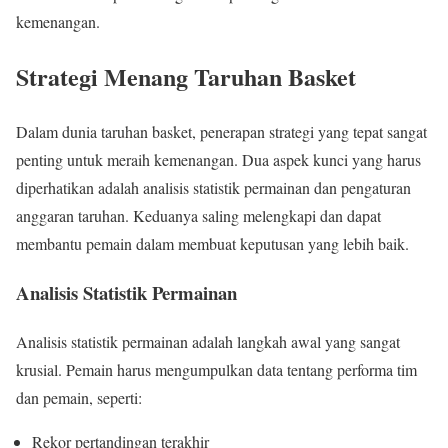
kemenangan.
Strategi Menang Taruhan Basket
Dalam dunia taruhan basket, penerapan strategi yang tepat sangat
penting untuk meraih kemenangan. Dua aspek kunci yang harus
diperhatikan adalah analisis statistik permainan dan pengaturan
anggaran taruhan. Keduanya saling melengkapi dan dapat
membantu pemain dalam membuat keputusan yang lebih baik.
Analisis Statistik Permainan
Analisis statistik permainan adalah langkah awal yang sangat
krusial. Pemain harus mengumpulkan data tentang performa tim
dan pemain, seperti:
Rekor pertandingan terakhir