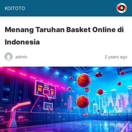
KOITOTO
Menang Taruhan Basket Online di
Indonesia
admin
2 years ago