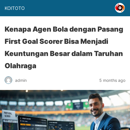
KOITOTO
Kenapa Agen Bola dengan Pasang
First Goal Scorer Bisa Menjadi
Keuntungan Besar dalam Taruhan
Olahraga
admin
5 months ago