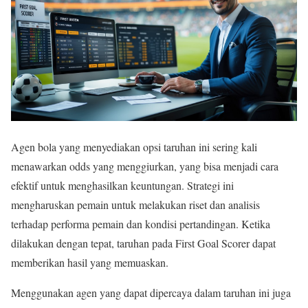
Agen bola yang menyediakan opsi taruhan ini sering kali
menawarkan odds yang menggiurkan, yang bisa menjadi cara
efektif untuk menghasilkan keuntungan. Strategi ini
mengharuskan pemain untuk melakukan riset dan analisis
terhadap performa pemain dan kondisi pertandingan. Ketika
dilakukan dengan tepat, taruhan pada First Goal Scorer dapat
memberikan hasil yang memuaskan.
Menggunakan agen yang dapat dipercaya dalam taruhan ini juga