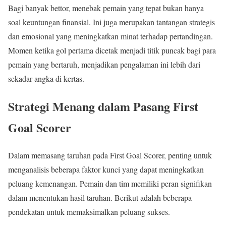
Bagi banyak bettor, menebak pemain yang tepat bukan hanya
soal keuntungan finansial. Ini juga merupakan tantangan strategis
dan emosional yang meningkatkan minat terhadap pertandingan.
Momen ketika gol pertama dicetak menjadi titik puncak bagi para
pemain yang bertaruh, menjadikan pengalaman ini lebih dari
sekadar angka di kertas.
Strategi Menang dalam Pasang First
Goal Scorer
Dalam memasang taruhan pada First Goal Scorer, penting untuk
menganalisis beberapa faktor kunci yang dapat meningkatkan
peluang kemenangan. Pemain dan tim memiliki peran signifikan
dalam menentukan hasil taruhan. Berikut adalah beberapa
pendekatan untuk memaksimalkan peluang sukses.