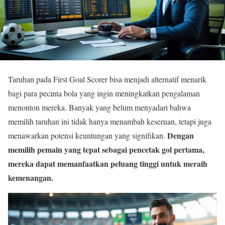
Taruhan pada First Goal Scorer bisa menjadi alternatif menarik
bagi para pecinta bola yang ingin meningkatkan pengalaman
menonton mereka. Banyak yang belum menyadari bahwa
memilih taruhan ini tidak hanya menambah keseruan, tetapi juga
Dengan
menawarkan potensi keuntungan yang signifikan.
memilih pemain yang tepat sebagai pencetak gol pertama,
mereka dapat memanfaatkan peluang tinggi untuk meraih
kemenangan.