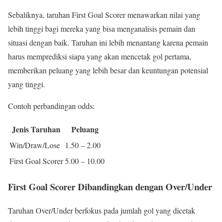
Sebaliknya, taruhan First Goal Scorer menawarkan nilai yang
lebih tinggi bagi mereka yang bisa menganalisis pemain dan
situasi dengan baik. Taruhan ini lebih menantang karena pemain
harus memprediksi siapa yang akan mencetak gol pertama,
memberikan peluang yang lebih besar dan keuntungan potensial
yang tinggi.
Contoh perbandingan odds:
Jenis Taruhan
Peluang
Win/Draw/Lose
1.50 – 2.00
First Goal Scorer
5.00 – 10.00
First Goal Scorer Dibandingkan dengan Over/Under
Taruhan Over/Under berfokus pada jumlah gol yang dicetak