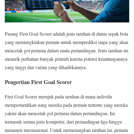
Pasang First Goal Scorer adalah jenis taruhan di dunia sepak bola
yang memungkinkan pemain untuk memprediksi siapa yang akan
mencetak gol pertama dalam suatu pertandingan. Jenis taruhan ini
menarik perhatian banyak petaruh karena potensi keuntungannya
yang tinggi dan varian yang dihadirkannya.
Pengertian First Goal Scorer
First Goal Scorer merujuk pada taruhan di mana individu
mempertaruhkan uang mereka pada pemain tertentu yang mereka
yakini akan mencetak gol pertama dalam pertandingan. Ini
termasuk semua jenis kompetisi, dari pertandingan liga hingga
turnamen internasional. Untuk memenangkan taruhan ini, pemain