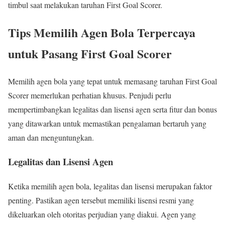
timbul saat melakukan taruhan First Goal Scorer.
Tips Memilih Agen Bola Terpercaya
untuk Pasang First Goal Scorer
Memilih agen bola yang tepat untuk memasang taruhan First Goal
Scorer memerlukan perhatian khusus. Penjudi perlu
mempertimbangkan legalitas dan lisensi agen serta fitur dan bonus
yang ditawarkan untuk memastikan pengalaman bertaruh yang
aman dan menguntungkan.
Legalitas dan Lisensi Agen
Ketika memilih agen bola, legalitas dan lisensi merupakan faktor
penting. Pastikan agen tersebut memiliki lisensi resmi yang
dikeluarkan oleh otoritas perjudian yang diakui. Agen yang