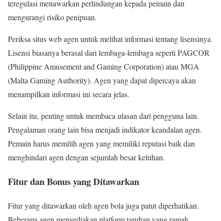
teregulasi menawarkan perlindungan kepada pemain dan
mengurangi risiko penipuan.
Periksa situs web agen untuk melihat informasi tentang lisensinya.
Lisensi biasanya berasal dari lembaga-lembaga seperti PAGCOR
(Philippine Amusement and Gaming Corporation) atau MGA
(Malta Gaming Authority). Agen yang dapat dipercaya akan
menampilkan informasi ini secara jelas.
Selain itu, penting untuk membaca ulasan dari pengguna lain.
Pengalaman orang lain bisa menjadi indikator keandalan agen.
Pemain harus memilih agen yang memiliki reputasi baik dan
menghindari agen dengan sejumlah besar keluhan.
Fitur dan Bonus yang Ditawarkan
Fitur yang ditawarkan oleh agen bola juga patut diperhatikan.
Beberapa agen menyediakan platform taruhan yang ramah