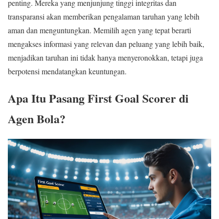
penting. Mereka yang menjunjung tinggi integritas dan
transparansi akan memberikan pengalaman taruhan yang lebih
aman dan menguntungkan. Memilih agen yang tepat berarti
mengakses informasi yang relevan dan peluang yang lebih baik,
menjadikan taruhan ini tidak hanya menyeronokkan, tetapi juga
berpotensi mendatangkan keuntungan.
Apa Itu Pasang First Goal Scorer di
Agen Bola?