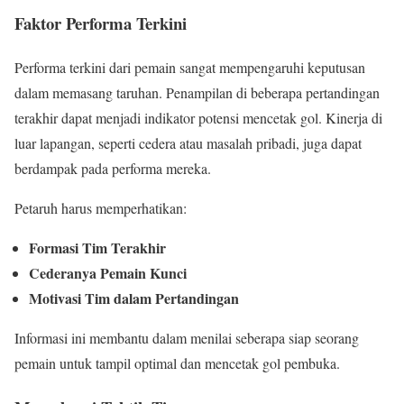
Faktor Performa Terkini
Performa terkini dari pemain sangat mempengaruhi keputusan
dalam memasang taruhan. Penampilan di beberapa pertandingan
terakhir dapat menjadi indikator potensi mencetak gol. Kinerja di
luar lapangan, seperti cedera atau masalah pribadi, juga dapat
berdampak pada performa mereka.
Petaruh harus memperhatikan:
Formasi Tim Terakhir
Cederanya Pemain Kunci
Motivasi Tim dalam Pertandingan
Informasi ini membantu dalam menilai seberapa siap seorang
pemain untuk tampil optimal dan mencetak gol pembuka.