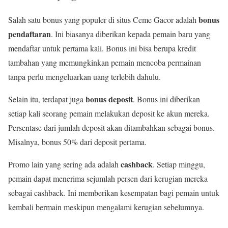
bonus
Salah satu bonus yang populer di situs Ceme Gacor adalah
pendaftaran
. Ini biasanya diberikan kepada pemain baru yang
mendaftar untuk pertama kali. Bonus ini bisa berupa kredit
tambahan yang memungkinkan pemain mencoba permainan
tanpa perlu mengeluarkan uang terlebih dahulu.
bonus deposit
Selain itu, terdapat juga
. Bonus ini diberikan
setiap kali seorang pemain melakukan deposit ke akun mereka.
Persentase dari jumlah deposit akan ditambahkan sebagai bonus.
Misalnya, bonus 50% dari deposit pertama.
cashback
Promo lain yang sering ada adalah
. Setiap minggu,
pemain dapat menerima sejumlah persen dari kerugian mereka
sebagai cashback. Ini memberikan kesempatan bagi pemain untuk
kembali bermain meskipun mengalami kerugian sebelumnya.