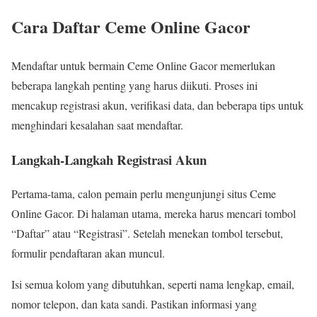
Cara Daftar Ceme Online Gacor
Mendaftar untuk bermain Ceme Online Gacor memerlukan
beberapa langkah penting yang harus diikuti. Proses ini
mencakup registrasi akun, verifikasi data, dan beberapa tips untuk
menghindari kesalahan saat mendaftar.
Langkah-Langkah Registrasi Akun
Pertama-tama, calon pemain perlu mengunjungi situs Ceme
Online Gacor. Di halaman utama, mereka harus mencari tombol
“Daftar” atau “Registrasi”. Setelah menekan tombol tersebut,
formulir pendaftaran akan muncul.
Isi semua kolom yang dibutuhkan, seperti nama lengkap, email,
nomor telepon, dan kata sandi. Pastikan informasi yang