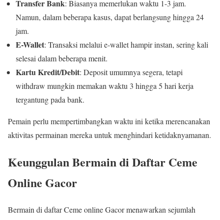
Transfer Bank
: Biasanya memerlukan waktu 1-3 jam.
Namun, dalam beberapa kasus, dapat berlangsung hingga 24
jam.
E-Wallet
: Transaksi melalui e-wallet hampir instan, sering kali
selesai dalam beberapa menit.
Kartu Kredit/Debit
: Deposit umumnya segera, tetapi
withdraw mungkin memakan waktu 3 hingga 5 hari kerja
tergantung pada bank.
Pemain perlu mempertimbangkan waktu ini ketika merencanakan
aktivitas permainan mereka untuk menghindari ketidaknyamanan.
Keunggulan Bermain di Daftar Ceme
Online Gacor
Bermain di daftar Ceme online Gacor menawarkan sejumlah