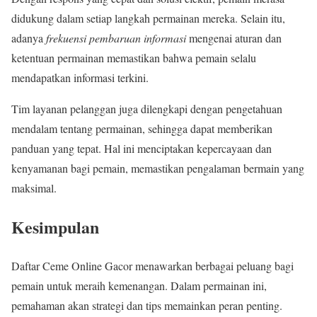
didukung dalam setiap langkah permainan mereka. Selain itu,
adanya
frekuensi pembaruan informasi
mengenai aturan dan
ketentuan permainan memastikan bahwa pemain selalu
mendapatkan informasi terkini.
Tim layanan pelanggan juga dilengkapi dengan pengetahuan
mendalam tentang permainan, sehingga dapat memberikan
panduan yang tepat. Hal ini menciptakan kepercayaan dan
kenyamanan bagi pemain, memastikan pengalaman bermain yang
maksimal.
Kesimpulan
Daftar Ceme Online Gacor menawarkan berbagai peluang bagi
pemain untuk meraih kemenangan. Dalam permainan ini,
pemahaman akan strategi dan tips memainkan peran penting.