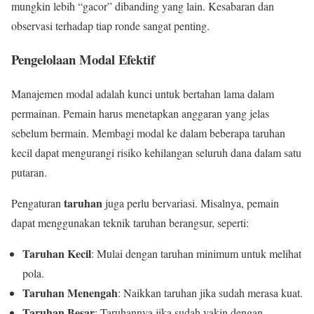
mungkin lebih “gacor” dibanding yang lain. Kesabaran dan
observasi terhadap tiap ronde sangat penting.
Pengelolaan Modal Efektif
Manajemen modal adalah kunci untuk bertahan lama dalam
permainan. Pemain harus menetapkan anggaran yang jelas
sebelum bermain. Membagi modal ke dalam beberapa taruhan
kecil dapat mengurangi risiko kehilangan seluruh dana dalam satu
putaran.
taruhan
Pengaturan
juga perlu bervariasi. Misalnya, pemain
dapat menggunakan teknik taruhan berangsur, seperti:
Taruhan Kecil
: Mulai dengan taruhan minimum untuk melihat
pola.
Taruhan Menengah
: Naikkan taruhan jika sudah merasa kuat.
Taruhan Besar
: Taruhannya jika sudah yakin dengan