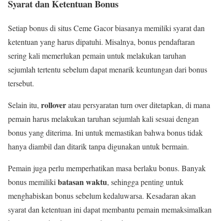
Syarat dan Ketentuan Bonus
Setiap bonus di situs Ceme Gacor biasanya memiliki syarat dan
ketentuan yang harus dipatuhi. Misalnya, bonus pendaftaran
sering kali memerlukan pemain untuk melakukan taruhan
sejumlah tertentu sebelum dapat menarik keuntungan dari bonus
tersebut.
rollover
Selain itu,
atau persyaratan turn over ditetapkan, di mana
pemain harus melakukan taruhan sejumlah kali sesuai dengan
bonus yang diterima. Ini untuk memastikan bahwa bonus tidak
hanya diambil dan ditarik tanpa digunakan untuk bermain.
Pemain juga perlu memperhatikan masa berlaku bonus. Banyak
batasan waktu
bonus memiliki
, sehingga penting untuk
menghabiskan bonus sebelum kedaluwarsa. Kesadaran akan
syarat dan ketentuan ini dapat membantu pemain memaksimalkan