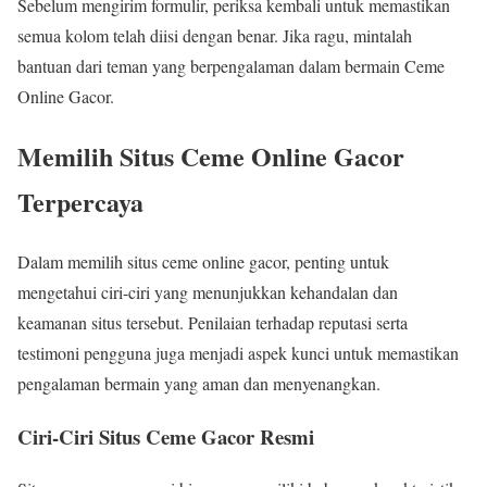
Sebelum mengirim formulir, periksa kembali untuk memastikan
semua kolom telah diisi dengan benar. Jika ragu, mintalah
bantuan dari teman yang berpengalaman dalam bermain Ceme
Online Gacor.
Memilih Situs Ceme Online Gacor
Terpercaya
Dalam memilih situs ceme online gacor, penting untuk
mengetahui ciri-ciri yang menunjukkan kehandalan dan
keamanan situs tersebut. Penilaian terhadap reputasi serta
testimoni pengguna juga menjadi aspek kunci untuk memastikan
pengalaman bermain yang aman dan menyenangkan.
Ciri-Ciri Situs Ceme Gacor Resmi