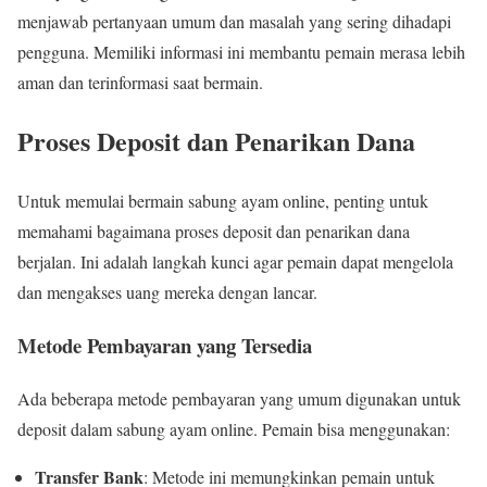
menjawab pertanyaan umum dan masalah yang sering dihadapi
pengguna. Memiliki informasi ini membantu pemain merasa lebih
aman dan terinformasi saat bermain.
Proses Deposit dan Penarikan Dana
Untuk memulai bermain sabung ayam online, penting untuk
memahami bagaimana proses deposit dan penarikan dana
berjalan. Ini adalah langkah kunci agar pemain dapat mengelola
dan mengakses uang mereka dengan lancar.
Metode Pembayaran yang Tersedia
Ada beberapa metode pembayaran yang umum digunakan untuk
deposit dalam sabung ayam online. Pemain bisa menggunakan:
Transfer Bank
: Metode ini memungkinkan pemain untuk