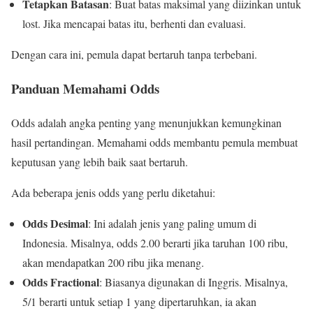
Tetapkan Batasan
: Buat batas maksimal yang diizinkan untuk
lost. Jika mencapai batas itu, berhenti dan evaluasi.
Dengan cara ini, pemula dapat bertaruh tanpa terbebani.
Panduan Memahami Odds
Odds adalah angka penting yang menunjukkan kemungkinan
hasil pertandingan. Memahami odds membantu pemula membuat
keputusan yang lebih baik saat bertaruh.
Ada beberapa jenis odds yang perlu diketahui:
Odds Desimal
: Ini adalah jenis yang paling umum di
Indonesia. Misalnya, odds 2.00 berarti jika taruhan 100 ribu,
akan mendapatkan 200 ribu jika menang.
Odds Fractional
: Biasanya digunakan di Inggris. Misalnya,
5/1 berarti untuk setiap 1 yang dipertaruhkan, ia akan