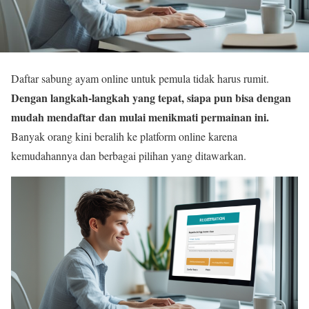
Daftar sabung ayam online untuk pemula tidak harus rumit.
Dengan langkah-langkah yang tepat, siapa pun bisa dengan
mudah mendaftar dan mulai menikmati permainan ini.
Banyak orang kini beralih ke platform online karena
kemudahannya dan berbagai pilihan yang ditawarkan.