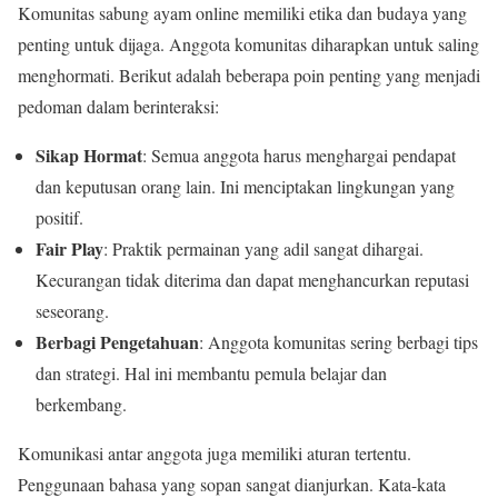
Komunitas sabung ayam online memiliki etika dan budaya yang
penting untuk dijaga. Anggota komunitas diharapkan untuk saling
menghormati. Berikut adalah beberapa poin penting yang menjadi
pedoman dalam berinteraksi:
Sikap Hormat
: Semua anggota harus menghargai pendapat
dan keputusan orang lain. Ini menciptakan lingkungan yang
positif.
Fair Play
: Praktik permainan yang adil sangat dihargai.
Kecurangan tidak diterima dan dapat menghancurkan reputasi
seseorang.
Berbagi Pengetahuan
: Anggota komunitas sering berbagi tips
dan strategi. Hal ini membantu pemula belajar dan
berkembang.
Komunikasi antar anggota juga memiliki aturan tertentu.
Penggunaan bahasa yang sopan sangat dianjurkan. Kata-kata