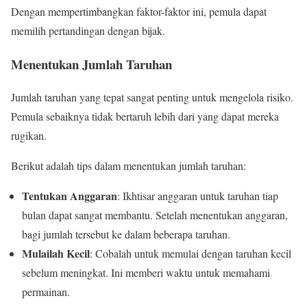
Dengan mempertimbangkan faktor-faktor ini, pemula dapat
memilih pertandingan dengan bijak.
Menentukan Jumlah Taruhan
Jumlah taruhan yang tepat sangat penting untuk mengelola risiko.
Pemula sebaiknya tidak bertaruh lebih dari yang dapat mereka
rugikan.
Berikut adalah tips dalam menentukan jumlah taruhan:
Tentukan Anggaran
: Ikhtisar anggaran untuk taruhan tiap
bulan dapat sangat membantu. Setelah menentukan anggaran,
bagi jumlah tersebut ke dalam beberapa taruhan.
Mulailah Kecil
: Cobalah untuk memulai dengan taruhan kecil
sebelum meningkat. Ini memberi waktu untuk memahami
permainan.