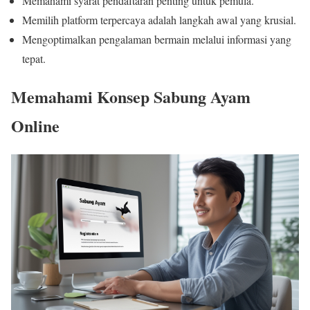
Memahami syarat pendaftaran penting untuk pemula.
Memilih platform terpercaya adalah langkah awal yang krusial.
Mengoptimalkan pengalaman bermain melalui informasi yang
tepat.
Memahami Konsep Sabung Ayam
Online