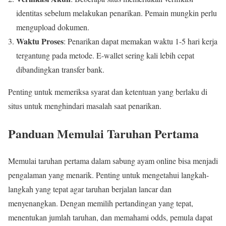
identitas sebelum melakukan penarikan. Pemain mungkin perlu
mengupload dokumen.
Waktu Proses
: Penarikan dapat memakan waktu 1-5 hari kerja
tergantung pada metode. E-wallet sering kali lebih cepat
dibandingkan transfer bank.
Penting untuk memeriksa syarat dan ketentuan yang berlaku di
situs untuk menghindari masalah saat penarikan.
Panduan Memulai Taruhan Pertama
Memulai taruhan pertama dalam sabung ayam online bisa menjadi
pengalaman yang menarik. Penting untuk mengetahui langkah-
langkah yang tepat agar taruhan berjalan lancar dan
menyenangkan. Dengan memilih pertandingan yang tepat,
menentukan jumlah taruhan, dan memahami odds, pemula dapat