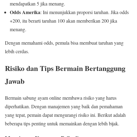
mendapatkan 5 jika menang.
Odds Amerika
: Ini menunjukkan proporsi taruhan. Jika odds
+200, itu berarti taruhan 100 akan memberikan 200 jika
menang.
Dengan memahami odds, pemula bisa membuat taruhan yang
lebih cerdas.
Risiko dan Tips Bermain Bertanggung
Jawab
Bermain sabung ayam online membawa risiko yang harus
diperhatikan. Dengan manajemen yang baik dan pemahaman
yang tepat, pemain dapat mengurangi risiko ini. Berikut adalah
beberapa tips penting untuk memainkan dengan lebih bijak.