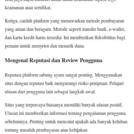
keamanan atau sertifikat.
Ketiga, carilah platform yang menawarkan metode pembayaran
yang aman dan beragam. Metode seperti transfer bank, e-wallet,
dan kartu kredit harus tersedia. Ini memberikan fleksibilitas bagi
pemain untuk menyetor dan menarik dana.
Mengenal Reputasi dan Review Pengguna
Reputasi platform sabung ayam sangat penting. Menggunakan
situs dengan reputasi baik mengurangi risiko penipuan. Pelajari
ulasan dari pengguna lain sebagai langkah awal.
Situs yang terpercaya biasanya memiliki banyak ulasan positif.
Ulasan ini memberikan informasi tentang pengalaman pengguna
sebelumnya. Penting untuk mencatat apakah ada banyak keluhan
tentang masalah pembayaran atau kebijakan.