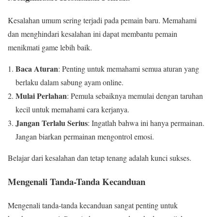
Kesalahan umum sering terjadi pada pemain baru. Memahami
dan menghindari kesalahan ini dapat membantu pemain
menikmati game lebih baik.
Baca Aturan
: Penting untuk memahami semua aturan yang
berlaku dalam sabung ayam online.
Mulai Perlahan
: Pemula sebaiknya memulai dengan taruhan
kecil untuk memahami cara kerjanya.
Jangan Terlalu Serius
: Ingatlah bahwa ini hanya permainan.
Jangan biarkan permainan mengontrol emosi.
Belajar dari kesalahan dan tetap tenang adalah kunci sukses.
Mengenali Tanda-Tanda Kecanduan
Mengenali tanda-tanda kecanduan sangat penting untuk