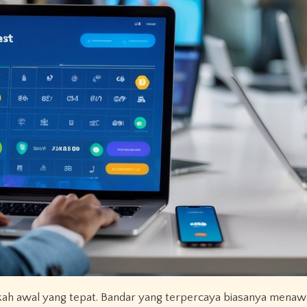
gkah awal yang tepat. Bandar yang terpercaya biasanya mena