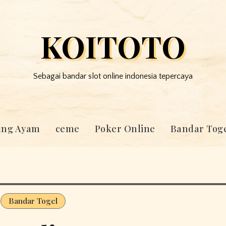
KOITOTO
Sebagai bandar slot online indonesia tepercaya
ung Ayam
ceme
Poker Online
Bandar Tog
Bandar Togel