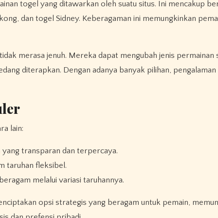
ainan togel yang ditawarkan oleh suatu situs. Ini mencakup be
gkong, dan togel Sidney. Keberagaman ini memungkinkan pema
dak merasa jenuh. Mereka dapat mengubah jenis permainan s
sedang diterapkan. Dengan adanya banyak pilihan, pengalaman
uler
a lain:
n yang transparan dan terpercaya.
m taruhan fleksibel.
ragam melalui variasi taruhannya.
i menciptakan opsi strategis yang beragam untuk pemain, memu
s dan prefensi pribadi.