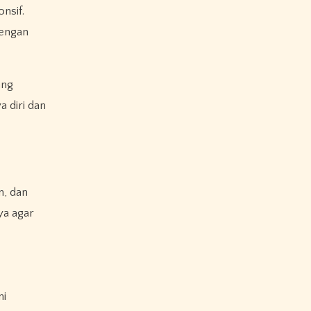
nsif.
dengan
ang
 diri dan
n, dan
ya agar
ni