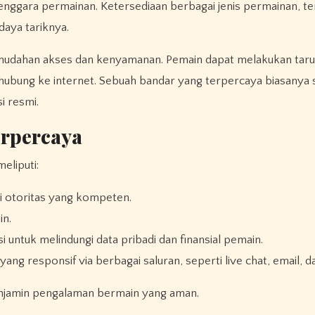
enggara permainan. Ketersediaan berbagai jenis permainan, t
daya tariknya.
mudahan akses dan kenyamanan. Pemain dapat melakukan tar
hubung ke internet. Sebuah bandar yang terpercaya biasanya 
i resmi.
erpercaya
eliputi:
ri otoritas yang kompeten.
in.
 untuk melindungi data pribadi dan finansial pemain.
ang responsif via berbagai saluran, seperti live chat, email, d
menjamin pengalaman bermain yang aman.