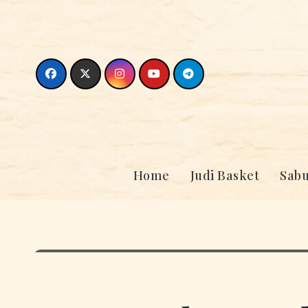
Skip
to
content
Home
Judi Basket
Sab