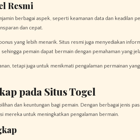
el Resmi
menjamin berbagai aspek, seperti keamanan data dan keadilan p
nsparan dan cepat.
onus yang lebih menarik. Situs resmi juga menyediakan infor
, sehingga pemain dapat bermain dengan pemahaman yang jela
manan, tetapi juga untuk menikmati pengalaman permainan yang
ap pada Situs Togel
ilihan dan keuntungan bagi pemain. Dengan berbagai jenis pa
ensi mereka untuk meningkatkan pengalaman bermain.
gkap