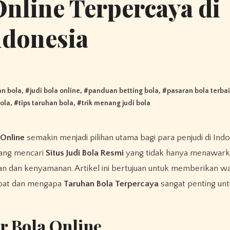
nline Terpercaya di
ndonesia
an bola
, #
judi bola online
, #
panduan betting bola
, #
pasaran bola terba
bola
, #
tips taruhan bola
, #
trik menang judi bola
 Online
semakin menjadi pilihan utama bagi para penjudi di Indo
yang mencari
Situs Judi Bola Resmi
yang tidak hanya menawar
an dan kenyamanan. Artikel ini bertujuan untuk memberikan 
epat dan mengapa
Taruhan Bola Terpercaya
sangat penting un
r Bola Online