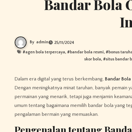
Bandar Bola O
I
By
admin
25/11/2024
#
agen bola terpercaya
, #
bandar bola resmi
, #
bonus taruh
skor bola
, #
situs bandar 
Dalam era digital yang terus berkembang,
Bandar Bola
Dengan meningkatnya minat taruhan, banyak pemain 
permainan yang menarik, tetapi juga menjamin keaman
umum tentang bagaimana memilih bandar bola yang t
pengalaman bermain yang memuaskan.
Pengenalan tentang Banda