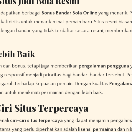
itus Judi Bola Resmi
ndapatkan berbagai
Bonus Bandar Bola Online
yang menarik. 
ali dirilis untuk menarik minat pemain baru. Situs resmi biasa
engan bandar yang tidak terdaftar secara resmi, memberika
bih Baik
n dan bonus, tetapi juga memberikan
pengalaman pengguna
y
ng responsif menjadi prioritas bagi bandar-bandar tersebut. 
engaruh terhadap kepuasan pemain. Dengan kualitas
Pengalam
an untuk menikmati permainan dengan lebih baik.
iri Situs Terpercaya
enali
ciri-ciri situs terpercaya
yang dapat menjamin pengalam
ama yang perlu diperhatikan adalah
lisensi permainan
dan nil