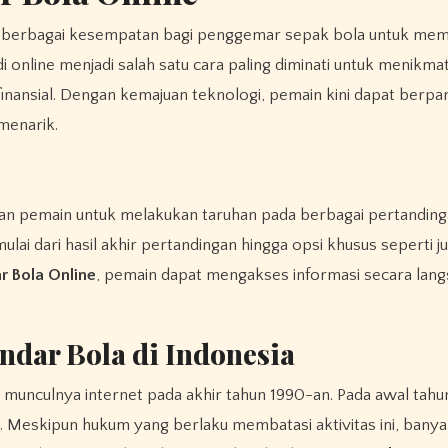
 berbagai kesempatan bagi penggemar sepak bola untuk me
 online menjadi salah satu cara paling diminati untuk menikmat
nansial. Dengan kemajuan teknologi, pemain kini dapat berpart
menarik.
n pemain untuk melakukan taruhan pada berbagai pertandin
ulai dari hasil akhir pertandingan hingga opsi khusus seperti j
r Bola Online
, pemain dapat mengakses informasi secara lan
dar Bola di Indonesia
an munculnya internet pada akhir tahun 1990-an. Pada awal tah
t. Meskipun hukum yang berlaku membatasi aktivitas ini, bany