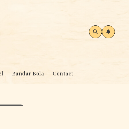
el
Bandar Bola
Contact