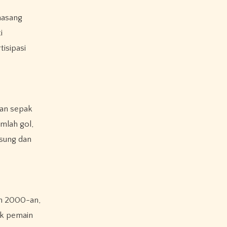
masang
i
isipasi
gan sepak
umlah gol,
gsung dan
un 2000-an,
ak pemain