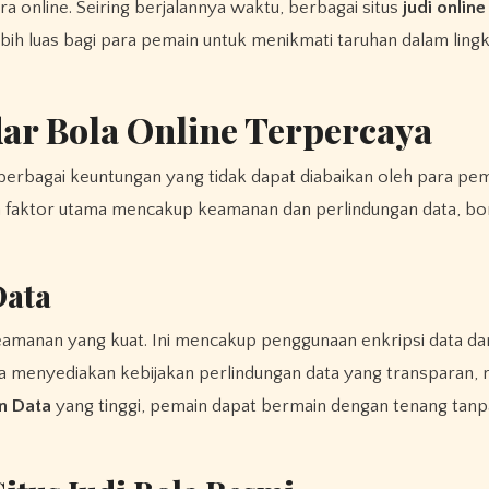
 online. Seiring berjalannya waktu, berbagai situs
judi online
bih luas bagi para pemain untuk menikmati taruhan dalam ling
r Bola Online Terpercaya
erbagai keuntungan yang tidak dapat diabaikan oleh para pem
ga faktor utama mencakup keamanan dan perlindungan data, bo
Data
keamanan yang kuat. Ini mencakup penggunaan enkripsi data da
uga menyediakan kebijakan perlindungan data yang transparan,
n Data
yang tinggi, pemain dapat bermain dengan tenang tanp