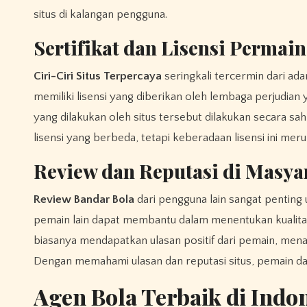
situs di kalangan pengguna.
Sertifikat dan Lisensi Permai
Ciri-Ciri Situs Terpercaya
seringkali tercermin dari ada
memiliki lisensi yang diberikan oleh lembaga perjudian 
yang dilakukan oleh situs tersebut dilakukan secara sa
lisensi yang berbeda, tetapi keberadaan lisensi ini me
Review dan Reputasi di Masya
Review Bandar Bola
dari pengguna lain sangat penting
pemain lain dapat membantu dalam menentukan kualitas
biasanya mendapatkan ulasan positif dari pemain, me
Dengan memahami ulasan dan reputasi situs, pemain dap
Agen Bola Terbaik di Indo