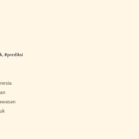
ik
, #
prediksi
nesia.
kan
wawasan
tuk